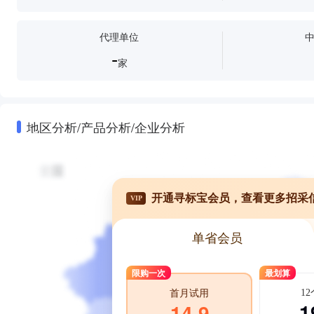
代理单位
-
家
地区分析/产品分析/企业分析
开通寻标宝会员，查看更多招采
VIP
单省会员
限购一次
最划算
1
首月试用
1
14.9