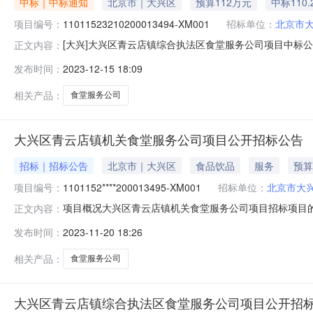
中标｜中标通知
北京市｜大兴区
预算112万元
中标110.
项目编号：
11011523210200013494-XM001
招标单位：
北京市
[大兴]大兴区青云店镇综合执法区食堂服务公司项目中标公告一
正文内容：
标（成交）信息总中标成交金额：110.28万元（人民
发布时间：
2023-12-15 18:09
址：北京市大兴区三羊中路6号院2号楼1层102中标金额：
号
相关产品：
食堂服务公司
大兴区青云店镇机关食堂服务公司项目公开招标公告
招标｜招标公告
北京市｜大兴区
食品饮品
服务
预算
项目编号：
1101152****200013495-XM001
招标单位：
北京市大
项目概况大兴区青云店镇机关食堂服务公司项目招标项目的潜
正文内容：
项目基本情况项目编号：1101152****20001349
发布时间：
2023-11-20 18:26
求：聘请第三方服务公司为机关工作人员提供用餐服务保障
购法
相关产品：
食堂服务公司
大兴区青云店镇综合执法区食堂服务公司项目公开招