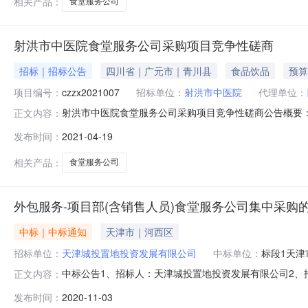
相关产品：
食堂服务公司
射洪市中医院食堂服务公司采购项目竞争性磋商
招标｜招标公告
四川省｜广元市｜青川县
食品饮品
预算
项目编号：
czzx2021007
招标单位：
射洪市中医院
代理单位：
射洪市中医院食堂服务公司采购项目竞争性磋商公告概要：
正文内容：
行政区域射洪县公告时间2021年04月19日16:34获取采购文件
发布时间：
2021-04-19
应文件递交地点遂宁市船山区健坤城国际金融中心603A号响
相关产品：
食堂服务公司
外包服务-项目部(含销售人员)食堂服务公司集中采购
中标｜中标通知
天津市｜河西区
招标单位：
天津城投置地投资发展有限公司
中标单位：
标段1天
中标公告1、招标人：天津城投置地投资发展有限公司2、
正文内容：
司4、中标公告期：自公告发布之日起三个日历日，如投标人对公
发布时间：
2020-11-03