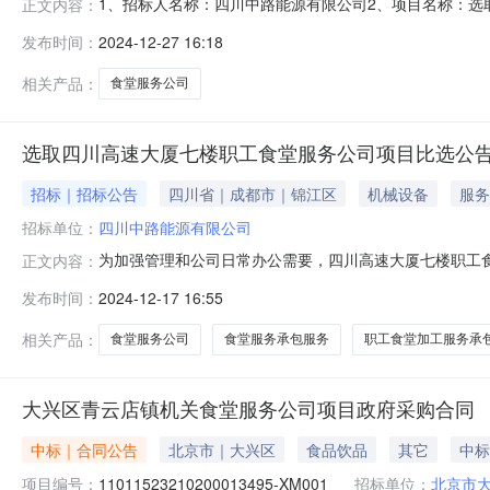
1、招标人名称：四川中路能源有限公司2、项目名称：选取职
正文内容：
人：按比选文件要求综合评标得分由高到低进行排序1-3名
发布时间：
2024-12-27 16:18
管理有限公司（得分：84.51分）6、提出异议的渠道
经授权人签
相关产品：
食堂服务公司
选取四川高速大厦七楼职工食堂服务公司项目比选公
招标｜招标公告
四川省｜成都市｜锦江区
机械设备
服务
招标单位：
四川中路能源有限公司
为加强管理和公司日常办公需要，四川高速大厦七楼职工
正文内容：
司、蜀道投资集团有限责任公司营运管理分公司、四川成
发布时间：
2024-12-17 16:55
公司、8家公司互为搭伙关系共计约340人余人在此就餐
选有关事宜告知如下：一、项目概况和内容（
相关产品：
食堂服务公司
食堂服务承包服务
职工食堂加工服务承
大兴区青云店镇机关食堂服务公司项目政府采购合同
中标｜合同公告
北京市｜大兴区
食品饮品
其它
中标
项目编号：
11011523210200013495-XM001
招标单位：
北京市