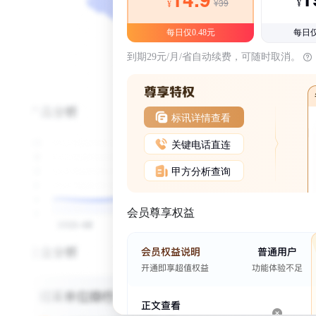
¥39
¥
¥
每日仅0.48元
每日仅
到期29元/月/省自动续费，可随时取消。
标讯详情查看
关键电话直连
甲方分析查询
会员尊享权益