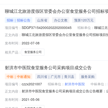
聊城江北旅游度假区管委会办公室食堂服务公司招标
招标｜招标公告
山东省
办公文教
预算120万元
项目编号：
SDGP371542000202202000045
招标单位：
聊城江北
聊城江北旅游度假区管委会办公室食堂服务公司招标项目招标
正文内容：
旅游度假区管委会办公室食堂服务公司招标项目的潜在投标人应在通过聊
发布时间：
2022-07-08
点00分（北京时间）前提交投标文件。一、项目基本情况项目编号：S
相关产品：
食堂服务公司
射洪市中医院食堂服务公司采购项目成交公告
中标｜中标通知
四川省｜广元市｜青川县
服务采购
项目编号：
czzx2021007
招标单位：
射洪市中医院
中标单位：
射洪市中医院食堂服务公司采购项目成交公告公告概要：公
正文内容：
政区域射洪县公告时间2021年05月06日17:14评审
发布时间：
2021-05-06
式：项目联系人石小方项目联系电话0825-2625300采
正全