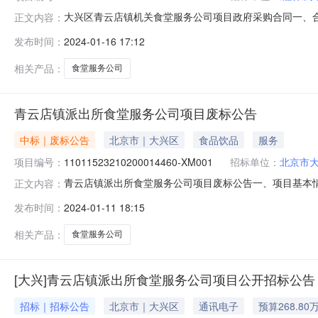
大兴区青云店镇机关食堂服务公司项目政府采购合同一、合同编号
正文内容：
项目编号：11011523210200013495-XM0
发布时间：
2024-01-16 17:12
兴区青云店镇联系方式：010-80281498供应商（
相关产品：
食堂服务公司
青云店镇派出所食堂服务公司项目废标公告
中标｜废标公告
北京市｜大兴区
食品饮品
服务
项目编号：
11011523210200014460-XM001
招标单位：
北京市
青云店镇派出所食堂服务公司项目废标公告一、项目基本情况采购
正文内容：
因本项目因采购计划发生重大变更，故采购任务取消并终
发布时间：
2024-01-11 18:15
店镇人民政府地址：北京市大兴区青云店镇联系方式：胡卓琛
中心D座
相关产品：
食堂服务公司
[大兴]青云店镇派出所食堂服务公司项目公开招标公告
招标｜招标公告
北京市｜大兴区
通讯电子
预算268.80