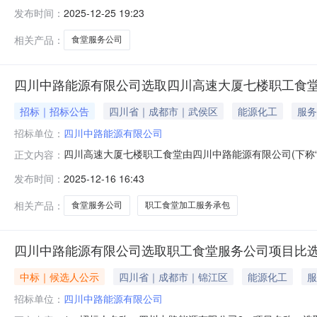
进行公示：一、评标情况标段(包)名称：四川中路能源有
发布时间：
2025-12-25 19:23
第一中标候选人:四川蜀厦实业有限公司第二中标候选人:
司http://ww
相关产品：
食堂服务公司
四川中路能源有限公司选取四川高速大厦七楼职工食
招标｜招标公告
四川省｜成都市｜武侯区
能源化工
服务
招标单位：
四川中路能源有限公司
四川高速大厦七楼职工食堂由四川中路能源有限公司(下称
正文内容：
理分公司、四川蜀道成渝投资有限公司、四川成渝私募基
发布时间：
2025-12-16 16:43
公司为搭伙关系。各搭伙公司根据中标情况，分别与服务公
比选。现将比选有关事宜告知如下：一、项
相关产品：
食堂服务公司
职工食堂加工服务承包
四川中路能源有限公司选取职工食堂服务公司项目比
中标｜候选人公示
四川省｜成都市｜锦江区
能源化工
服
招标单位：
四川中路能源有限公司