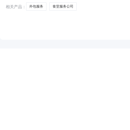
相关产品：
外包服务
食堂服务公司
NEW
HOT
5折起
暂时没有搜索结果…