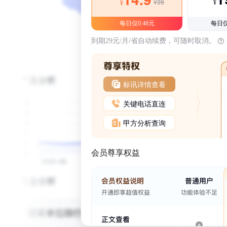
¥39
¥
¥
每日仅0.48元
每日仅
到期29元/月/省自动续费，可随时取消。
标讯详情查看
关键电话直连
甲方分析查询
会员尊享权益