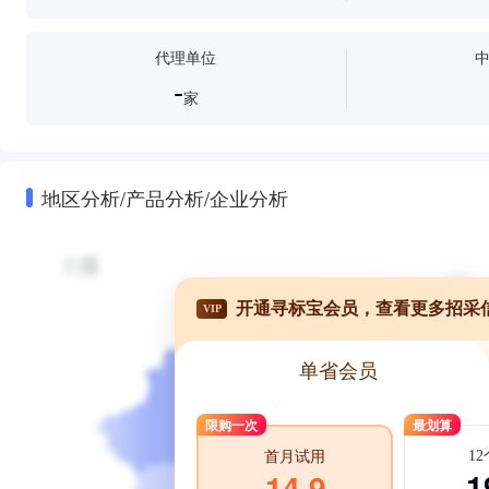
代理单位
-
家
地区分析/产品分析/企业分析
开通寻标宝会员，查看更多招采
VIP
单省会员
限购一次
最划算
1
首月试用
1
14.9