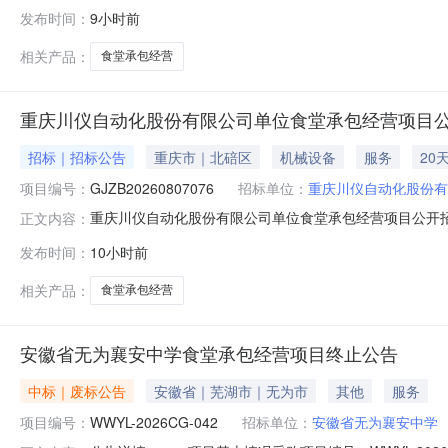
提交响应文件。一、项目基本情况项目编号：WWYL-20
发布时间：
9小时前
元/年采购需求：承包人自主经营，自负盈亏，为安徽省无
要求：1.满足《
相关产品：
食堂承包经营
重庆川仪自动化股份有限公司单位食堂承包经营项目
招标｜招标公告
重庆市｜北碚区
机械设备
服务
20
项目编号：
GJZB20260807076
招标单位：
重庆川仪自动化股份有
重庆川仪自动化股份有限公司单位食堂承包经营项目公开招标
正文内容：
动化股份有限公司单位食堂承包经营项目已获得批准，招
发布时间：
10小时前
况与招标范围1.项目概况：重庆川仪自动化股份有限公司
围与内容：重庆川仪自动化股份
相关产品：
食堂承包经营
安徽省无为襄安中学食堂承包经营项目终止公告
中标｜废标公告
安徽省｜芜湖市｜无为市
其他
服务
项目编号：
WWYL-2026CG-042
招标单位：
安徽省无为襄安中学