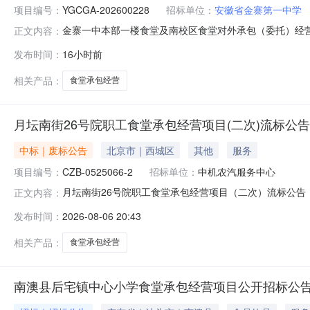
项目编号：
YGCGA-202600228
招标单位：
安徽省金寨第一中学
金寨一中本部一楼食堂及南校区食堂对外承包（委托）经营项
正文内容：
标候选人公示期已经结束，中标人已经确定。现将中标结
发布时间：
16小时前
寨第一中学招标代理机构：安徽省阳光采购服务平台有限责任
务平台有限责任公司20
相关产品：
食堂承包经营
月坛南街26号院职工食堂承包经营项目(二次)流标公告
中标｜废标公告
北京市｜西城区
其他
服务
项目编号：
CZB-0525066-2
招标单位：
中机农汽服务中心
月坛南街26号院职工食堂承包经营项目（二次）流标公告（
正文内容：
中心招标代理机构：华诚博远工程咨询有限公司地址：北京
发布时间：
2026-08-06 20:43
63319198电话：18500185512招标人或其招标
相关产品：
食堂承包经营
南澳县后宅镇中心小学食堂承包经营项目公开招标公