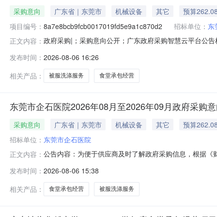
采购意向
广东省｜东莞市
机械设备
其它
预算262.0
项目编号：
8a7e8bcb9fcb0017019fd5e9a1c870d2
招标单位：
东
政府采购|；采购意向公开；广东政府采购智慧云平台公告标题：东
正文内容：
公告编号：8a7e8bcb9fcb0017019fd5e9a1
发布时间：
2026-08-06 16:26
定，现将本单位2026年08月至2026年09月采购意向
相关产品：
被服洗涤服务
食堂承包经营
东莞市企石医院2026年08月至2026年09月政府采购
采购意向
广东省｜东莞市
机械设备
其它
预算262.0
招标单位：
东莞市企石医院
公告内容：为便于供应商及时了解政府采购信息，根据《财政部
正文内容：
采购意向公开如下：序号采购项目名称采购需求概况落实政
发布时间：
2026-08-06 15:38
标：承接食堂的承包经营业务需满足的要求：具备相关经营资质
功能或目
相关产品：
食堂承包经营
被服洗涤服务