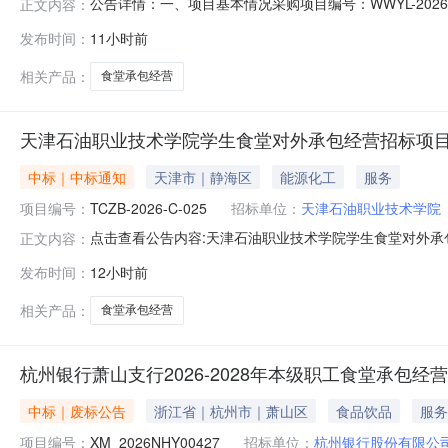
公告详情：一、项目基本情况采购项目编号：WWYL-20
正文内容：
次招标。三、其他补充事宜本次招标终止，再次招标时，重新在安徽
发布时间：
11小时前
询问，请按以下方式联系。1.采购人信息名称：安徽省无为
相关产品：
食堂承包经营
天津石油职业技术学院学生食堂对外承包经营招标项
中标｜中标通知
天津市｜静海区
能源化工
服务
项目编号：
TCZB-2026-C-025
招标单位：
天津石油职业技术学院
点击查看公告内容:天津石油职业技术学院学生食堂对外承包
正文内容：
发布时间：
12小时前
相关产品：
食堂承包经营
杭州银行萧山支行2026-2028年本级职工食堂承包
中标｜废标公告
浙江省｜杭州市｜萧山区
食品饮品
服务
项目编号：
XM_2026NHY00427
招标单位：
杭州银行股份有限公