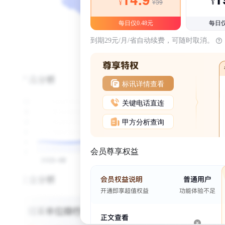
¥39
¥
¥
每日仅0.48元
每日仅
到期29元/月/省自动续费，可随时取消。
标讯详情查看
关键电话直连
甲方分析查询
会员尊享权益