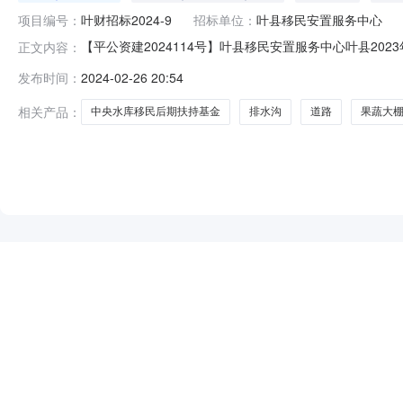
项目编号：
叶财招标2024-9
招标单位：
叶县移民安置服务中心
【平公资建2024114号】叶县移民安置服务中心叶县20
正文内容：
水库移民后期扶持基金项目（第六标段）-招标公告项目概况
发布时间：
2024-02-26 20:54
共资源交易中心网站获取招标文件，并于2024年3月19日
相关产品：
中央水库移民后期扶持基金
排水沟
道路
果蔬大
NEW
HOT
5折起