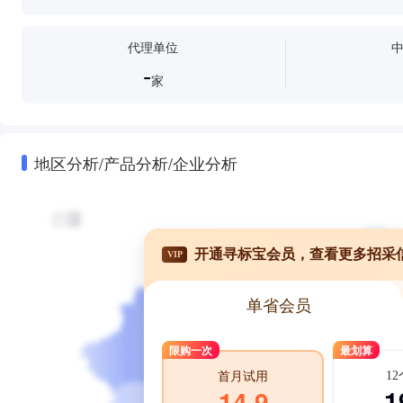
代理单位
-
家
地区分析/产品分析/企业分析
开通寻标宝会员，查看更多招采
VIP
单省会员
限购一次
最划算
1
首月试用
1
14.9