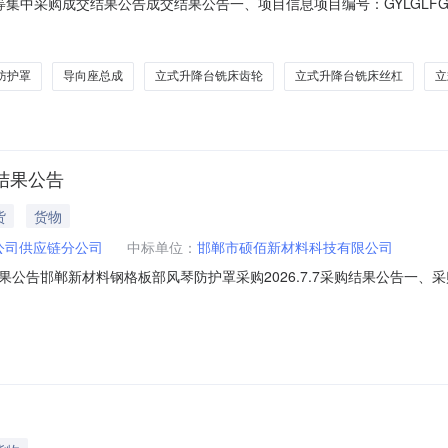
中采购成交结果公告成交结果公告一、项目信息项目编号：GYLGLFGS-2
GS-XBCG-202607-00070-1-1标段名称：酒钢集团宏翔能源公
成交总额(万元)品牌交货期备注备注甘肃以宸环保科技有限公司平面磨床导向撞
防护罩
导向座总成
立式升降台铣床齿轮
立式升降台铣床丝杠
立
7结果公告
货
货物
公司供应链分公司
中标单位：
邯郸市硕佰新材料科技有限公司
结果公告邯郸新材料钢格板部风琴防护罩采购2026.7.7采购结果公告一、采
式：自行采购四、采购执行单位：新兴铸管股份有限公司供应链分公司五、
0:00八、公告日期：2026-07-14九、采购执行人联系方式：18055375