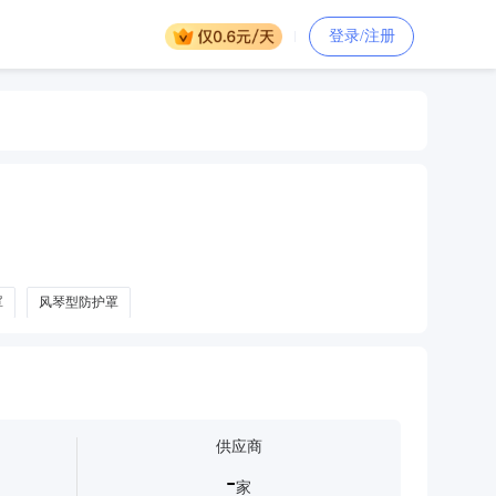
登录/注册
罩
风琴型防护罩
供应商
-
家