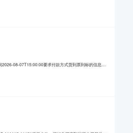
地点：黔云招采电子招标采购交易平台黔晟国资板块报名开始时间：
-0909:00:
间2026-08-07T15:00:00要求付款方式货到票到标的信息编
9ZZ焊机快接插头.DKJ50-70、400型焊机个工程三部