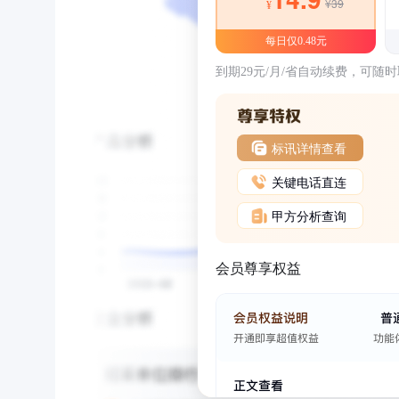
¥39
¥
每日仅0.48元
到期29元/月/省自动续费，可随
标讯详情查看
关键电话直连
甲方分析查询
会员尊享权益