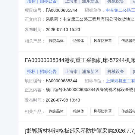
招标｜招标公告
上海市｜浦东新区
机械设备
项目编号：
FA00000635344
招标单位：
中交第二公路
采购商：中交第二公路工程局有限公司收货地址：上海上海
正文内容：
1109:42:00期望收货期交货期要求价格有效
发布时间：
2026-07-10 15:23
准品采购清单行号物料编码物料名称品牌型号采购量
相关产品：
陶瓷晶体
绝缘体
风琴防护罩
传感器
FA00000635344港机重工采购机床-57244机
招标｜招标公告
上海市｜浦东新区
机械设备
项目编号：
FA00000635344
招标单位：
上海港机重工
项目编号:FA00000635344设备物资名称
正文内容：
10000572445.013%件其他陆上设备配件物
发布时间：
2026-07-08 10:43
风琴防护罩20225210；采购要求：周敏，激光小池
相关产品：
陶瓷晶体
绝缘体
风琴防护罩
传感器
[邯郸新材料钢格板部风琴防护罩采购2026.7.