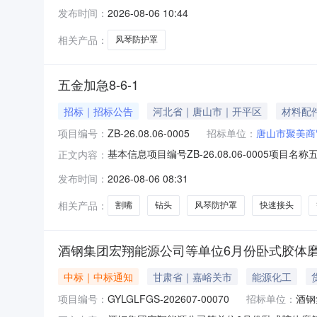
联系电话：标段/包信息标段/包名称：风琴防护罩年
发布时间：
2026-08-06 10:44
报名截止时间：截标/开标时间：2026-08-1509:00
相关产品：
风琴防护罩
五金加急8-6-1
招标｜招标公告
河北省｜唐山市｜开平区
材料配
项目编号：
ZB-26.08.06-0005
招标单位：
唐山市聚美商
基本信息项目编号ZB-26.08.06-0005项目名称
正文内容：
码标的名称规格型号单位使用部门安装位置数量19.002.
发布时间：
2026-08-06 08:31
30.011.011.015.0018ZZ炮钉.与炮钉枪配
相关产品：
割嘴
钻头
风琴防护罩
快速接头
酒钢集团宏翔能源公司等单位6月份卧式胶体
中标｜中标通知
甘肃省｜嘉峪关市
能源化工
项目编号：
GYLGLFGS-202607-00070
招标单位：
酒钢