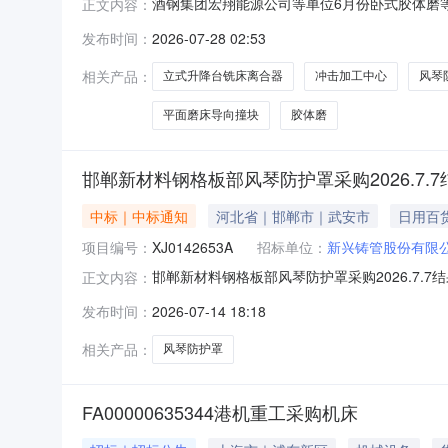
酒钢集团宏翔能源公司等单位6月份卧式胶体磨等集
正文内容：
6月份卧式胶体磨等集中采购标段编号：GYLGLF
发布时间：
2026-07-28 02:53
标的名称物料编码规格型号成交数量成交金额(万元)
相关产品：
立式升降台铣床离合器
冲击加工中心
风琴
平面磨床导向撞块
胶体磨
邯郸新材料钢格板部风琴防护罩采购2026.7.
中标｜中标通知
河北省｜邯郸市｜武安市
日用百
项目编号：
XJ0142653A
招标单位：
新兴铸管股份有限
邯郸新材料钢格板部风琴防护罩采购2026.7.7
正文内容：
板部风琴防护罩采购2026.7.7三、组织形
发布时间：
2026-07-14 18:18
内公开七、报价截止日期：2026-07-1317:0
相关产品：
风琴防护罩
FA00000635344港机重工采购机床