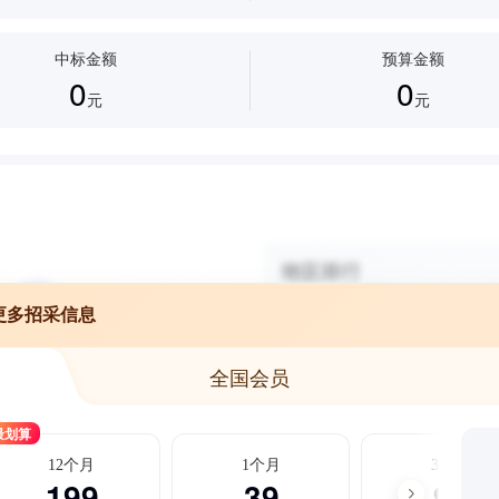
中标金额
预算金额
0
0
元
元
更多招采信息
全国会员
最划算
12个月
1个月
3个月
199
39
99