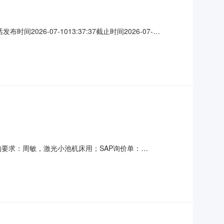
26-07-1013:37:37截止时间2026-07-
商机详细信息采购类型：标准订单(单次采购)询价类型：现货/标
：风琴防护罩20225210；采
；采购要求：周敏，激光小池机床用；SAP询价单：
单：10000572442.013%件其他陆上设备配件物资名称：
称：陶瓷晶体40017064