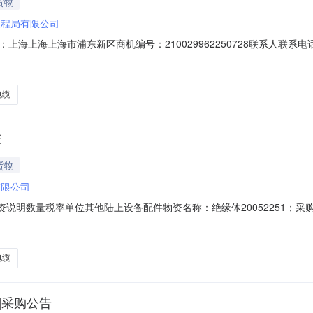
货物
工程局有限公司
上海市浦东新区商机编号：210029962250728联系人联系电话发布时间20
期不限询价单编号210029962250728收货地区上海上海上海市浦东新区
是否送样对供应商附言11533976其他陆上设备配件物料描述：物资名称
电缆
床
货物
有限公司
设备物资说明数量税率单位其他陆上设备配件物资名称：绝缘体20052251
资名称：传感器电缆40015490；采购要求：周敏，激光小池机床用；SAP询价
机床用；SAP询价单：10000572442.013%件其他陆上设备配件物资名
电缆
7]采购公告