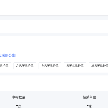
比采购公告]
防护罩
左风琴防护罩
办风琴防护罩
风琴式防护罩
单风琴防护
中标数量
招采单位
-
-
次
家