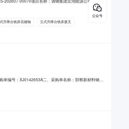
02607-00070项目名称：酒钢集团宏翔能源公司等单位
司等单位6月份卧式胶体磨等集中采购二、成交结果信息成交人名称
块\M7120D/H70458330平面
公众号
式升降台铣床花键轴
立式升降台铣床拨叉
购单编号：XJ0142653A二、采购单名称：邯郸新材料钢格
成交供应商：邯郸市硕佰新材料科技有限公司六、询价类型：库
917具体规格、技术指标及售后服务要求