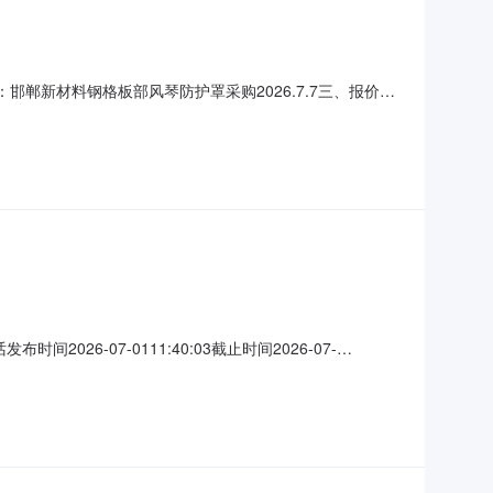
：邯郸新材料钢格板部风琴防护罩采购2026.7.7三、报价截
股份有限公司供应链分公司七、采购执行人：谢金林八、采购执行人
购数量计量单位质量要求税率交付时间交货地点采
26-07-0111:40:03截止时间2026-07-
商机详细信息采购类型：标准订单(单次采购)询价类型：现货/标
：风琴防护罩20225210；采