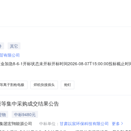
度询比价标段包/编号：GQQS-XB2026080022-001文件获取
:00文件获取开始时间：2026-08-0609:00:00文件获取截止时间：2026-08
件
其它
贸有限公司
五金加急8-6-1开标状态未开标开标时间2026-08-07T15:00:00投标截止时
004.0174ZZ割嘴.2#-丙烷花嘴盒工程三部10.019.003.002.022
套，规格为32mm圆片钉颗工程三部500.01
等离子割枪电极
焊机快接插头
炮钉
磨等集中采购成交结果公告
货物
中标9480元
集团宏翔能源公司
中标单位：
甘肃以宸环保科技有限公司
更多