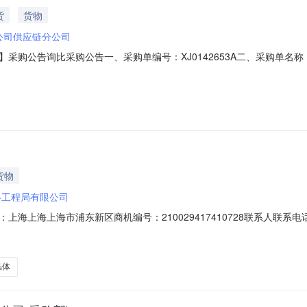
货
货物
公司供应链分公司
7】采购公告询比采购公告一、采购单编号：XJ0142653A二、采购单名称
效期：2026-08-12五、组织形式：自行采购六、采购执行单位：新兴铸管
：库内公开具体规格、技术指标及售后服务要求等详见下表。序号产品描述采
货物
路工程局有限公司
上海市浦东新区商机编号：210029417410728联系人联系电话发布时间20
期不限询价单编号210029417410728收货地区上海上海上海市浦东新区
是否送样对供应商附言11433492其他陆上设备配件物料描述：物资名称
晶体