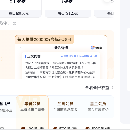
¥
¥
¥
每日仅0.55元
每日仅1.26元
每日仅1.08元
时取消。
查看全部权益