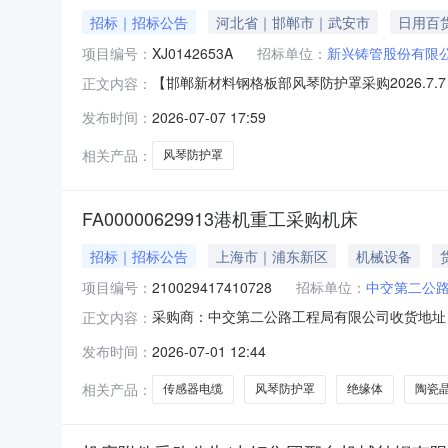
招标｜招标公告
河北省｜邯郸市｜武安市
日用百
项目编号：
XJ0142653A
招标单位：
新兴铸管股份有限
【邯郸新材料钢格板部风琴防护罩采购2026.7.
正文内容：
止时间：2026-07-1317:00四、报价有
发布时间：
2026-07-07 17:59
联系方式：18055375917九、询价类型
相关产品：
风琴防护罩
FA00000629913港机重工采购机床
招标｜招标公告
上海市｜浦东新区
机械设备
项目编号：
210029417410728
招标单位：
中交第二公
采购商：中交第二公路工程局有限公司收货地址：上海上海
正文内容：
0316:54:00期望收货期交货期要求价格有效
发布时间：
2026-07-01 12:44
准品采购清单行号物料编码物料名称品牌型号采购量
相关产品：
传感器电缆
风琴防护罩
绝缘体
陶瓷