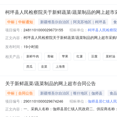
柯坪县人民检察院关于新鲜蔬菜/蔬菜制品的网上超市
中标｜中标通知
新疆维吾尔自治区｜阿克苏地区｜柯坪县
食
项目编号：
2481101000029673155
招标单位：
柯坪县人民检察院
柯坪县人民检察院关于新鲜蔬菜/蔬菜制品的网上超市采购项目
正文内容：
察院关于新鲜蔬菜/蔬菜制品的网上超市采购项目采购项目项目编号
发布时间：
19小时前
政区划编码:652999项目所在行政区划名称:阿克苏地区
相关产品：
新鲜牛肉
青椒
苹果
红薯
豆腐
菜籽油
西瓜
韭菜
上海青
关于新鲜蔬菜/蔬菜制品的网上超市合同公告
中标｜合同公告
新疆维吾尔自治区｜喀什地区｜伽师县
食品
项目编号：
2901101000029674246
招标单位：
伽师县居仁镇人民
一、采购人名称：伽师县居仁镇人民政府二、供应商名称
正文内容：
2901101000029674246五、合同编号：11N010