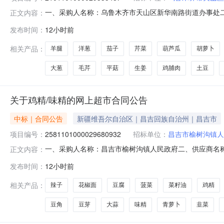
一、采购人名称：乌鲁木齐市天山区新华南路街道办事处
正文内容：
南路街道办事处网上超市项目四、采购项目编号：210110100
发布时间：
12小时前
(元)1白豆腐新鲜蔬菜/蔬菜制品无品牌白豆腐公斤15.005.5
相关产品：
羊腿
洋葱
茄子
芹菜
葫芦瓜
胡萝卜
大葱
毛芹
平菇
生姜
鸡脯肉
土豆
关于鸡精/味精的网上超市合同公告
中标｜合同公告
新疆维吾尔自治区｜昌吉回族自治州｜昌吉市
项目编号：
2581101000029680932
招标单位：
昌吉市榆树沟镇人
一、采购人名称：昌吉市榆树沟镇人民政府二、供应商名
正文内容：
2581101000029680932五、合同编号：11N73183
发布时间：
12小时前
地郎新鲜蔬菜/蔬菜制品豆角本地郎豆角千克60.0095403本
相关产品：
辣子
花椒面
豆腐
菠菜
菜籽油
鸡精
豆角
豆芽
大蒜
味精
青萝卜
韭菜