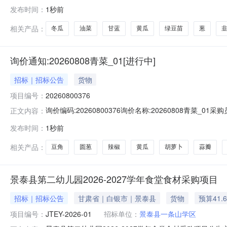
自生成询比价项目采购品名称：芹菜;葱;香菜;蒜籽;凉...，详
发布时间：
1秒前
公司名称：华纺股份有限公司开户行：工商银行滨印支行银行账号：
相关产品：
冬瓜
油菜
甘蓝
黄瓜
绿豆苗
葱
询价通知:20260808青菜_01[进行中]
招标｜招标公告
货物
项目编号：
20260800376
询价编码:20260800376询价名称:20260808青
正文内容：
13.00.132026-08-09质量技术要求大葱斤60.00.1320
发布时间：
1秒前
10.00.132026-08-09质量技术要求圆葱斤200.00.13202
相关产品：
豆角
圆葱
辣椒
黄瓜
胡萝卜
蒜瓣
景泰县第二幼儿园2026-2027学年食堂食材采购项目
招标｜招标公告
甘肃省｜白银市｜景泰县
货物
预算41.
项目编号：
JTEY-2026-01
招标单位：
景泰县一条山学区