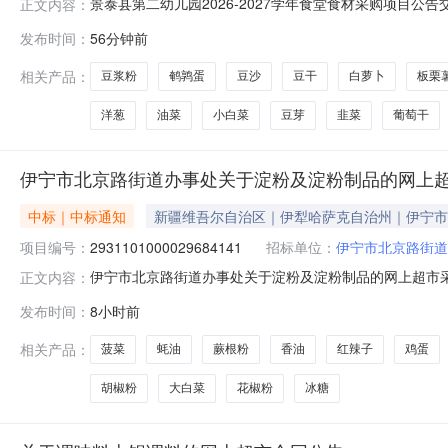
景泰县第二幼儿园2026-2027学年食堂食材采购项目公
正文内容：
话13893072311采购标包信息序号标包名称标包编号标段
发布时间：
56分钟前
二幼儿园2026-2027学年食堂食材采购项目采购公告
相关产品：
豆浆粉
鹌鹑蛋
豆沙
豆干
白萝卜
板栗
洋葱
油菜
小白菜
豆芽
韭菜
葡萄干
伊宁市北京路街道办事处关于淀粉及淀粉制品的网上
中标｜中标通知
新疆维吾尔自治区｜伊犁哈萨克自治州｜伊宁市
项目编号：
2931101000029684141
招标单位：
伊宁市北京路街道
伊宁市北京路街道办事处关于淀粉及淀粉制品的网上超市采购项
正文内容：
京路街道办事处关于淀粉及淀粉制品的网上超市采购项目采购项目项目
发布时间：
8小时前
（元）:项目所在行政区划编码:654002项目所在行政
相关产品：
菠菜
蚝油
蕨根粉
香油
红辣子
鸡蛋
胡椒粉
大白菜
花椒粉
冰糖