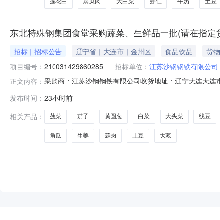
莲花白
扇贝肉
大白菜
虾仁
牛奶
土豆
东北特殊钢集团食堂采购蔬菜、生鲜品一批(请在指定
招标｜招标公告
辽宁省｜大连市｜金州区
食品饮品
货物
项目编号：
210031429860285
招标单位：
江苏沙钢钢铁有限公司
采购商：江苏沙钢钢铁有限公司收货地址：辽宁大连大连市金
正文内容：
间2026-08-0710:20:17截止时间2026-08-0912:3
发布时间：
23小时前
号210031429860285收货地区辽宁大连大连市金州
相关产品：
菠菜
茄子
黄圆葱
白菜
大头菜
线豆
角瓜
生姜
蒜肉
土豆
大葱
NEW
HOT
5折起