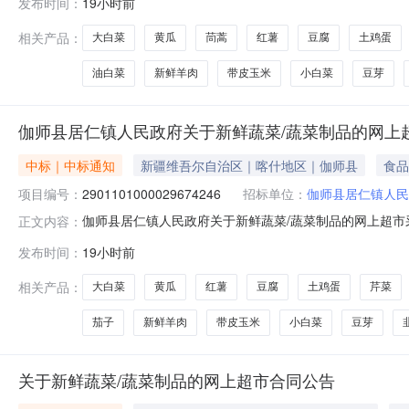
发布时间：
19小时前
千克120.0022402新鲜蔬菜/蔬菜制品红薯，无品牌红薯千克
相关产品：
大白菜
黄瓜
茼蒿
红薯
豆腐
土鸡蛋
油白菜
新鲜羊肉
带皮玉米
小白菜
豆芽
伽师县居仁镇人民政府关于新鲜蔬菜/蔬菜制品的网上
中标｜中标通知
新疆维吾尔自治区｜喀什地区｜伽师县
食品
项目编号：
2901101000029674246
招标单位：
伽师县居仁镇人民
伽师县居仁镇人民政府关于新鲜蔬菜/蔬菜制品的网上超市采购
正文内容：
仁镇人民政府关于新鲜蔬菜/蔬菜制品的网上超市采购项目采购项目
发布时间：
19小时前
（元）:项目所在行政区划编码:653129项目所在行政区
相关产品：
大白菜
黄瓜
红薯
豆腐
土鸡蛋
芹菜
茄子
新鲜羊肉
带皮玉米
小白菜
豆芽
关于新鲜蔬菜/蔬菜制品的网上超市合同公告