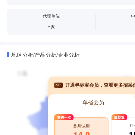
代理单位
-
家
地区分析/产品分析/企业分析
开通寻标宝会员，查看更多招采
VIP
单省会员
限购一次
最划算
1
首月试用
1
14.9