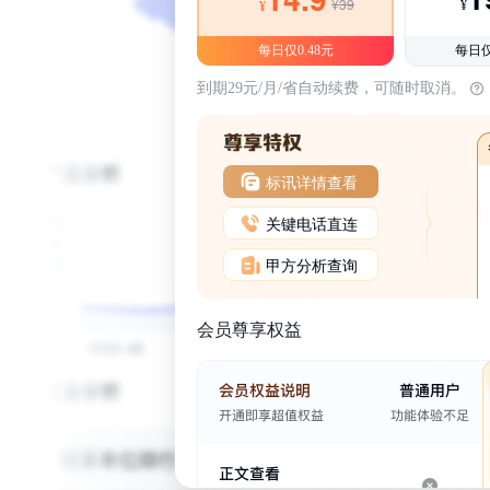
¥39
¥
¥
每日仅0.48元
每日仅
到期29元/月/省自动续费，可随时取消。
标讯详情查看
关键电话直连
甲方分析查询
会员尊享权益