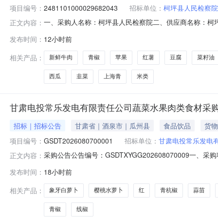
项目编号：
2481101000029682043
招标单位：
柯坪县人民检察院
一、采购人名称：柯坪县人民检察院二、供应商名称：柯坪县佳
正文内容：
同编号：11N01056913720263201六、合同内容：
发布时间：
12小时前
无品牌新鲜牛肉kg20.007515003新鲜羊肉生肉/肉制品
相关产品：
新鲜牛肉
青椒
苹果
红薯
豆腐
菜籽油
西瓜
韭菜
上海青
米类
甘肃电投常乐发电有限责任公司蔬菜水果肉类食材采
招标｜招标公告
甘肃省｜酒泉市｜瓜州县
食品饮品
货物
项目编号：
GSDT2026080700001
招标单位：
甘肃电投常乐发电
采购公告公告编号：GSDTXYGG202608070009一
正文内容：
类食材采购项目采购内容和范围：蔬菜水果肉类食材（28
发布时间：
18小时前
照。2.信用报告:供应商须提供通过“信用中国”网站（www.
相关产品：
象牙白萝卜
樱桃水萝卜
红
青杭椒
蒜苗
青椒
线椒