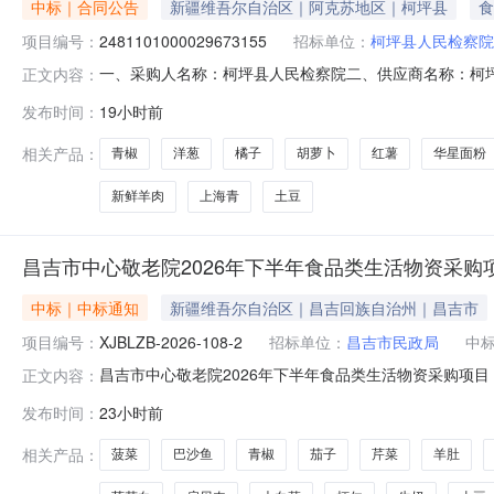
中标｜合同公告
新疆维吾尔自治区｜阿克苏地区｜柯坪县
食
项目编号：
2481101000029673155
招标单位：
柯坪县人民检察院
一、采购人名称：柯坪县人民检察院二、供应商名称：柯坪县佳
正文内容：
同编号：11N01056913720262801六、合同内容：
发布时间：
19小时前
品牌新鲜牛肉kg20.007515003新鲜羊肉生肉/肉制品羊
相关产品：
青椒
洋葱
橘子
胡萝卜
红薯
华星面粉
新鲜羊肉
上海青
土豆
昌吉市中心敬老院2026年下半年食品类生活物资采购项
中标｜中标通知
新疆维吾尔自治区｜昌吉回族自治州｜昌吉市
项目编号：
XJBLZB-2026-108-2
招标单位：
昌吉市民政局
中
昌吉市中心敬老院2026年下半年食品类生活物资采购项目（三
正文内容：
生活物资采购项目（三次）三、中标（成交）信息1.中标
发布时间：
23小时前
路街道南五工一村北京南路和谐玫瑰园A座13层1317室报
名称
相关产品：
菠菜
巴沙鱼
青椒
茄子
芹菜
羊肚