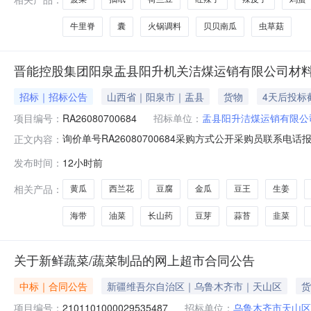
牛里脊
囊
火锅调料
贝贝南瓜
虫草菇
晋能控股集团阳泉盂县阳升机关洁煤运销有限公司材料2
招标｜招标公告
山西省｜阳泉市｜盂县
货物
4天后投标
项目编号：
RA26080700684
招标单位：
盂县阳升洁煤运销有限公
询价单号RA26080700684采购方式公开采购员联系电话报名
正文内容：
码物料名称规格型号品牌采购数量计量单位要求交货期备注连菜新鲜、优
发布时间：
12小时前
50.0斤2026-08-25生姜新鲜、优质20.0斤2026-08-25
相关产品：
黄瓜
西兰花
豆腐
金瓜
豆王
生姜
海带
油菜
长山药
豆芽
蒜苔
韭菜
关于新鲜蔬菜/蔬菜制品的网上超市合同公告
中标｜合同公告
新疆维吾尔自治区｜乌鲁木齐市｜天山区
货
项目编号：
2101101000029535487
招标单位：
乌鲁木齐市天山区