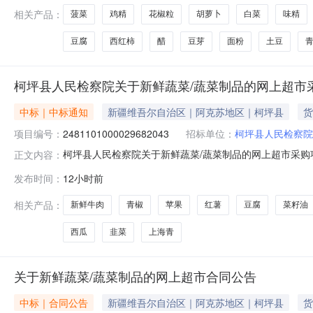
相关产品：
菠菜
鸡精
花椒粒
胡萝卜
白菜
味精
豆腐
西红柿
醋
豆芽
面粉
土豆
柯坪县人民检察院关于新鲜蔬菜/蔬菜制品的网上超市
中标｜中标通知
新疆维吾尔自治区｜阿克苏地区｜柯坪县
货
项目编号：
2481101000029682043
招标单位：
柯坪县人民检察院
柯坪县人民检察院关于新鲜蔬菜/蔬菜制品的网上超市采购项目
正文内容：
察院关于新鲜蔬菜/蔬菜制品的网上超市采购项目采购项目项目编号
发布时间：
12小时前
政区划编码:652999项目所在行政区划名称:阿克苏地区
相关产品：
新鲜牛肉
青椒
苹果
红薯
豆腐
菜籽油
西瓜
韭菜
上海青
关于新鲜蔬菜/蔬菜制品的网上超市合同公告
中标｜合同公告
新疆维吾尔自治区｜阿克苏地区｜柯坪县
货