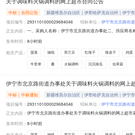
关于调味料火锅调料的网上超市合同公告
中标｜合同公告
新疆维吾尔自治区｜伊犁哈萨克自治州｜伊宁市
项目编号：
2931101000029684046
招标单位：
伊宁市北京路街道
一、采购人名称：伊宁市北京路街道办事处二、供应商名
正文内容：
2931101000029684046五、合同编号：11NB1P
发布时间：
8小时前
袋6.0012722抽纸餐巾纸无品牌抽纸提1.0030303新鲜
相关产品：
菠菜
抽纸
荷兰豆
红辣子
辣皮子
鸡蛋
牛里脊
囊
火锅调料
贝贝南瓜
虫草菇
伊宁市北京路街道办事处关于调味料火锅调料的网上
中标｜中标通知
新疆维吾尔自治区｜伊犁哈萨克自治州｜伊宁市
项目编号：
2931101000029684046
招标单位：
伊宁市北京路街道
伊宁市北京路街道办事处关于调味料火锅调料的网上超市采购项
正文内容：
京路街道办事处关于调味料火锅调料的网上超市采购项目采购项目项目
发布时间：
8小时前
（元）:项目所在行政区划编码:654002项目所在行政
相关产品：
菠菜
抽纸
荷兰豆
红辣子
辣皮子
鸡蛋