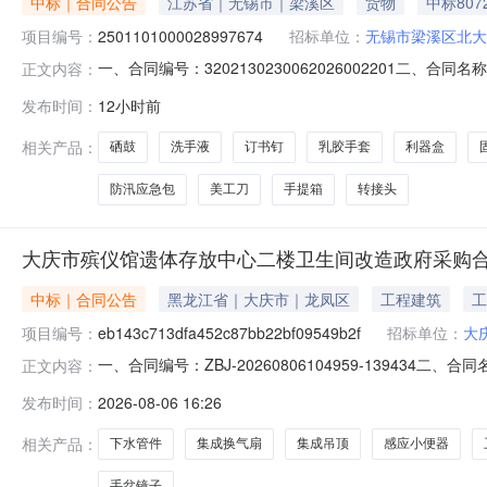
中标｜合同公告
江苏省｜无锡市｜梁溪区
货物
中标807
项目编号：
2501101000028997674
招标单位：
无锡市梁溪区北大
一、合同编号：3202130230062026002201二、
正文内容：
服务中心网上商城项目五、合同主体采购人（甲方）：无锡市
发布时间：
12小时前
址：江苏省苏州市苏州工业园区中国(江苏)自由贸易试验区苏
相关产品：
硒鼓
洗手液
订书钉
乳胶手套
利器盒
防汛应急包
美工刀
手提箱
转接头
大庆市殡仪馆遗体存放中心二楼卫生间改造政府采购
中标｜合同公告
黑龙江省｜大庆市｜龙凤区
工程建筑
工
项目编号：
eb143c713dfa452c87bb22bf09549b2f
招标单位：
大
一、合同编号：ZBJ-20260806104959-139434二
正文内容：
楼卫生间改造五、合同主体采购人(甲方)：大庆市殡仪馆地址
发布时间：
2026-08-06 16:26
龙江省大庆市龙凤区昌升国际商贸城03-06号商服楼8号联系
相关产品：
下水管件
集成换气扇
集成吊顶
感应小便器
手盆镜子