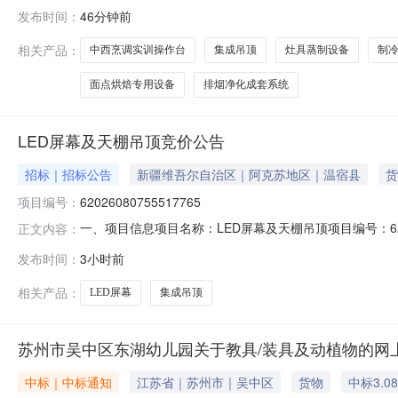
现将菏泽技师学院2026年08月(至)09月政府采购意
发布时间：
46分钟前
院烹饪与营养教育系工学一体化实训室建设项目项目概况
菏泽技师学院拟实施烹饪
相关产品：
中西烹调实训操作台
集成吊顶
灶具蒸制设备
制
面点烘焙专用设备
排烟净化成套系统
LED屏幕及天棚吊顶竞价公告
招标｜招标公告
新疆维吾尔自治区｜阿克苏地区｜温宿县
货
项目编号：
62026080755517765
一、项目信息项目名称：LED屏幕及天棚吊顶项目编号：62026080
正文内容：
购单位：新疆维吾尔自治区温宿某单位供应商规模要求：
发布时间：
3小时前
参数要求购买数量控制金额(元)意向品牌吊顶天棚核心参数要求:
相关产品：
LED屏幕
集成吊顶
苏州市吴中区东湖幼儿园关于教具/装具及动植物的网
中标｜中标通知
江苏省｜苏州市｜吴中区
货物
中标3.0