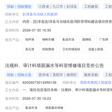
招标｜招标预告
江西省｜九江市｜彭泽县
工程建筑
工程
招标单位：
彭泽县马当镇人民政府
内容：[彭泽县]彭泽县马当镇应急消防管理站建设项目投
正文内容：
管部门联系电话：交易中心名称：交易中心联系电话：彭
发布时间：
2026-07-30 16:39
金来源预计招标时间1彭泽县马当镇应急消防管理站建设项目
屋顶防水200m，钢构车棚、电动轨道
相关产品：
地坪漆
钢构车棚
集成吊顶
踢脚线
广告牌
真石漆
拆除围墙
卫生间墙面砖
混凝土路面
法规科、审计科墙面漏水等科室维修项目竞价公告
招标｜招标公告
贵州省｜贵阳市｜南明区
服务采购
工程
项目编号：
62026073014956136
招标单位：
贵阳市第四人民医院
一、项目信息项目名称：法规科、审计科墙面漏水等科室维修项目项目编
正文内容：
2026-07-3118:00采购单位：贵阳市第四人民医
发布时间：
2026-07-30 16:23
等科室维修项目核心参数要求:商品类目:集成吊顶;采购人需
相关产品：
集成吊顶
墙面漏水维修