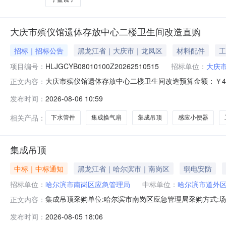
大庆市殡仪馆遗体存放中心二楼卫生间改造直购
招标｜招标公告
黑龙江省｜大庆市｜龙凤区
材料配件
工
项目编号：
HLJGCYB08010100Z20262510515
招标单位：
大庆
大庆市殡仪馆遗体存放中心二楼卫生间改造预算金额：￥4081
正文内容：
头、壁厚2.9mm，经久耐用下水阀门6150.00黄铜材质，经久耐用电线2
发布时间：
2026-08-06 10:59
尺寸30cm*60cm，普通硅酸盐水泥.结实耐用地砖282240.00gb
相关产品：
下水管件
集成换气扇
集成吊顶
感应小便器
集成吊顶
中标｜中标通知
黑龙江省｜哈尔滨市｜南岗区
弱电安防
招标单位：
哈尔滨市南岗区应急管理局
中标单位：
哈尔滨市道外
集成吊顶采购单位:哈尔滨市南岗区应急管理局采购方式:场内直购
正文内容：
参考链接:历史合同时间:2026-08-0516:40:43
发布时间：
2026-08-05 18:06