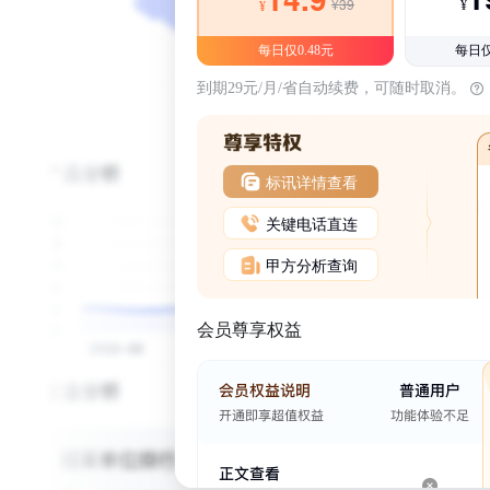
¥39
¥
¥
每日仅0.48元
每日仅
到期29元/月/省自动续费，可随时取消。
标讯详情查看
关键电话直连
甲方分析查询
会员尊享权益