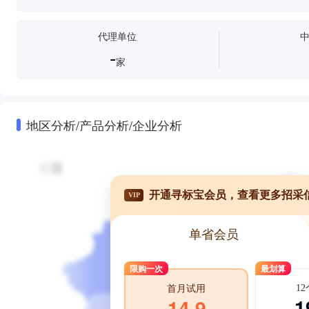
代理单位
-
家
地区分析/产品分析/企业分析
开通寻标宝会员，查看更多招采
VIP
单省会员
限购一次
最划算
1
首月试用
1
14.9