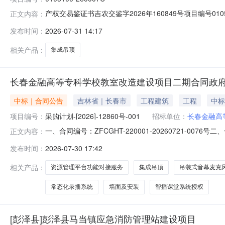
产权交易鉴证书吉农交鉴字2026年160849号项目编号0
正文内容：
人/身份证号王文龙供应人长春市文阳建筑装饰有限公司法定代表人/
发布时间：
2026-07-31 14:17
方式公开交易采购项目主要内容更换办公室集成吊顶面积36
相关产品：
集成吊顶
长春金融高等专科学校教室改造建设项目二期合同政
中标｜合同公告
吉林省｜长春市
工程建筑
工程
中标
项目编号：
采购计划-[2026]-12860号-001
招标单位：
长春金融高
一、合同编号：ZFCGHT-220001-20260721-00
正文内容：
期五、合同主体采购人(甲方)：长春金融高等专科学校地址：
发布时间：
2026-07-30 17:42
号院清华科技园8号楼B座赛尔大厦联系方式：19904472
相关产品：
资源管理平台功能对接服务
集成吊顶
吊装式音幕麦克
常态化录播系统
墙面及安装
智播课堂系统授权
[彭泽县]彭泽县马当镇应急消防管理站建设项目