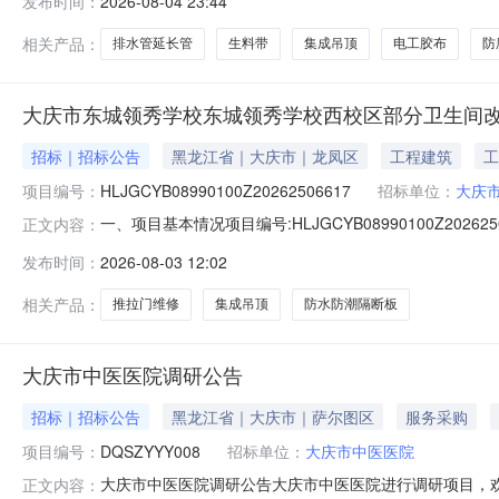
发布时间：
2026-08-04 23:44
20.008617202公牛电工胶布公牛（BULL）电工胶布G
相关产品：
排水管延长管
生料带
集成吊顶
电工胶布
防
大庆市东城领秀学校东城领秀学校西校区部分卫生间改
招标｜招标公告
黑龙江省｜大庆市｜龙凤区
工程建筑
工
项目编号：
HLJGCYB08990100Z20262506617
招标单位：
大庆
一、项目基本情况项目编号:HLJGCYB08990100Z202
正文内容：
服务内容1.1原有卫生间拆除更换集成吊顶505平1.2原有
发布时间：
2026-08-03 12:02
址:黑龙江省大庆市龙凤区龙达路102号报名开始时间:2026-08-
相关产品：
推拉门维修
集成吊顶
防水防潮隔断板
大庆市中医医院调研公告
招标｜招标公告
黑龙江省｜大庆市｜萨尔图区
服务采购
项目编号：
DQSZYYY008
招标单位：
大庆市中医医院
大庆市中医医院调研公告大庆市中医医院进行调研项目，欢迎符
正文内容：