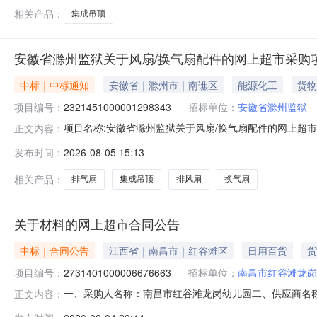
相关产品：
集成吊顶
安徽省滁州监狱关于风扇/换气扇配件的网上超市采购
中标｜中标通知
安徽省｜滁州市｜南谯区
能源化工
货物
项目编号：
2321451000001298343
招标单位：
安徽省滁州监狱
项目名称:安徽省滁州监狱关于风扇/换气扇配件的网上超市采购
正文内容：
滁州监狱关于风扇/换气扇配件的网上超市采购项目采购项目项目
发布时间：
2026-08-05 15:13
单位地址:安徽省滁州市三、成交信息交易方式:直接采购成交
相关产品：
排气扇
集成吊顶
排风扇
换气扇
关于材料的网上超市合同公告
中标｜合同公告
江西省｜南昌市｜红谷滩区
日用百货
货
项目编号：
2731401000006676663
招标单位：
南昌市红谷滩龙岗
一、采购人名称：南昌市红谷滩龙岗幼儿园二、供应商名
正文内容：
2731401000006676663五、合同编号：2026M0