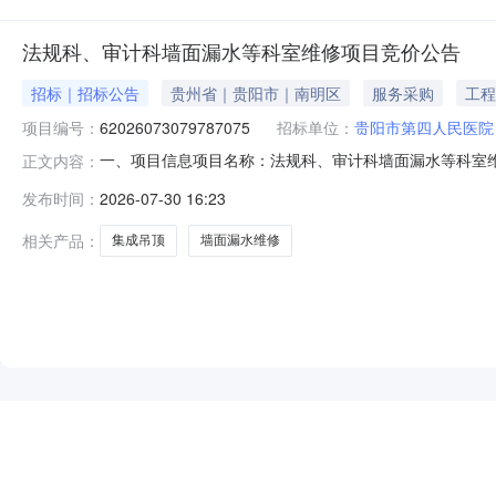
法规科、审计科墙面漏水等科室维修项目竞价公告
招标｜招标公告
贵州省｜贵阳市｜南明区
服务采购
工程
项目编号：
62026073079787075
招标单位：
贵阳市第四人民医院
一、项目信息项目名称：法规科、审计科墙面漏水等科室维修项目项目编
正文内容：
2026-07-3118:00采购单位：贵阳市第四人民医
发布时间：
2026-07-30 16:23
等科室维修项目核心参数要求:商品类目:集成吊顶;采购人需
相关产品：
集成吊顶
墙面漏水维修
NEW
HOT
5折起