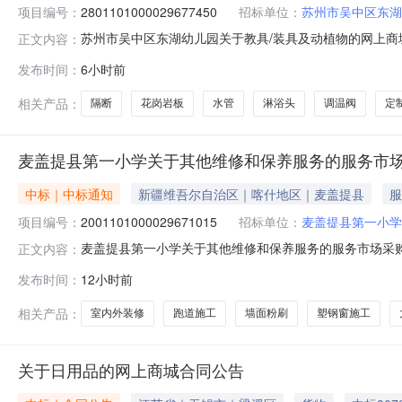
项目编号：
2801101000029677450
招标单位：
苏州市吴中区东湖
苏州市吴中区东湖幼儿园关于教具/装具及动植物的网上商城采
正文内容：
吴中区东湖幼儿园关于教具/装具及动植物的网上商城采购项目项
发布时间：
6小时前
划编码:320506项目所在行政区划名称:江苏省苏州市吴
相关产品：
隔断
花岗岩板
水管
淋浴头
调温阀
定
麦盖提县第一小学关于其他维修和保养服务的服务市
中标｜中标通知
新疆维吾尔自治区｜喀什地区｜麦盖提县
服
项目编号：
2001101000029671015
招标单位：
麦盖提县第一小学
麦盖提县第一小学关于其他维修和保养服务的服务市场采购项目
正文内容：
一小学关于其他维修和保养服务的服务市场采购项目采购项目项目编号
发布时间：
12小时前
项目所在行政区划编码:653127项目所在行政区划名称
相关产品：
室内外装修
跑道施工
墙面粉刷
塑钢窗施工
关于日用品的网上商城合同公告