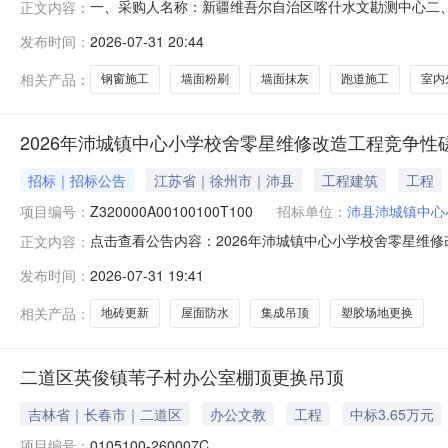
一、采购人名称：新疆维吾尔自治区喀什水文勘测中心二
正文内容：
项目编号：2081101000029601823五、合同编号：
发布时间：
2026-07-31 20:44
粉刷彩钢方钢跑道施工钢铁结构铺瓷砖贴瓷砖塑钢窗施工室内
相关产品：
钢窗施工
墙面粉刷
墙面抹灰
跑道施工
室内
2026年沛城镇中心小学校舍零星维修改造工程竞争性
招标｜招标公告
江苏省｜徐州市｜沛县
工程建筑
工程
项目编号：
Z320000A00100100T100
招标单位：
沛县沛城镇中心
点击查看公告内容：2026年沛城镇中心小学校舍零星维
正文内容：
发布时间：
2026-07-31 19:41
相关产品：
地砖更新
屋面防水
集成吊顶
塑胶场地更换
二道区英俊镇苇子村办公室棚顶更换吊顶
吉林省｜长春市｜二道区
办公文教
工程
中标3.65万元
项目编号：
0105100-260007C