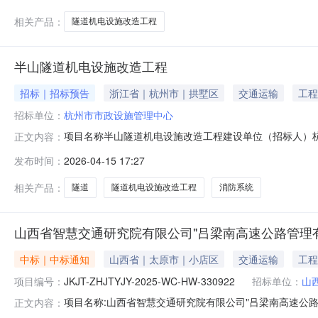
高。为保障项目履约质量与现场
相关产品：
隧道机电设施改造工程
半山隧道机电设施改造工程
招标｜招标预告
浙江省｜杭州市｜拱墅区
交通运输
工程
招标单位：
杭州市市政设施管理中心
项目名称半山隧道机电设施改造工程建设单位（招标人）杭
正文内容：
项目第二次联席会议项目计划的通知》杭综法【2025】
发布时间：
2026-04-15 17:27
道中控平台进行升级改造。招标项目序号工程（标段名称
控制系统、应急电话系统、通风系统、
相关产品：
隧道
隧道机电设施改造工程
消防系统
山西省智慧交通研究院有限公司"吕梁南高速公路管理
中标｜中标通知
山西省｜太原市｜小店区
交通运输
工程
项目编号：
JKJT-ZHJTYJY-2025-WC-HW-330922
招标单位：
山
项目名称:山西省智慧交通研究院有限公司"吕梁南高速公路管理有限
正文内容：
接采购招采类型:货物成交供应商名称:山西德中自动化设备有限公司中