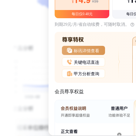
¥39
¥
¥
每日仅0.48元
每日仅
到期29元/月/省自动续费，可随时取消。
标讯详情查看
关键电话直连
甲方分析查询
会员尊享权益