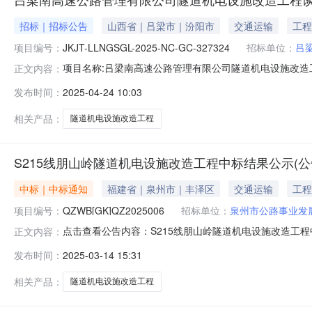
招标｜招标公告
山西省｜吕梁市｜汾阳市
交通运输
工程
项目编号：
JKJT-LLNGSGL-2025-NC-GC-327324
招标单位：
吕
项目名称:吕梁南高速公路管理有限公司隧道机电设施改造工程交控
正文内容：
时间:2025-04-2418:00招标文件获取截止时间:2025
发布时间：
2025-04-24 10:03
速公路管理有限公司隧道机电设施改造工程，已由吕梁南高
相关产品：
隧道机电设施改造工程
S215线朋山岭隧道机电设施改造工程中标结果公示(公
中标｜中标通知
福建省｜泉州市｜丰泽区
交通运输
工程
项目编号：
QZWB[GK]QZ2025006
招标单位：
泉州市公路事业发
点击查看公告内容：S215线朋山岭隧道机电设施改造工程中标
正文内容：
年3月11日在泉州晚报项目咨询管理有限公司开标，并于2
发布时间：
2025-03-14 15:31
证书编号福建益融建设发展有限公司780320元刘锦添闽135
相关产品：
隧道机电设施改造工程