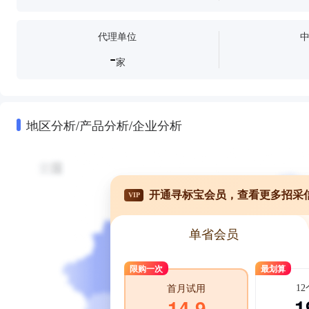
代理单位
-
家
地区分析/产品分析/企业分析
开通寻标宝会员，查看更多招采
VIP
单省会员
限购一次
最划算
1
首月试用
1
14.9