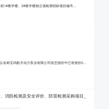
程1#教学楼、2#教学楼独立项检测招标项目编号
一所18个标准教学班规模的初中校区，新建两栋教学楼，新建总
.50米，基坑最大开挖深度2米；配套建设一个含足球场的3
购单位名称宝鸡航天动力泵业有限公司状态报价中已有报价0家
付款
测绘、消防检测及安全评价、防雷检测采购项目_