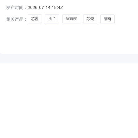
系人:宫**报价截止时间:2026-07-1609:00:00结算方式:货到付
发布时间：
2026-07-14 18:42
山东省青岛市*********1芯盖10.02芯壳5.0
相关产品：
芯盖
法兰
防雨帽
芯壳
隔断
NEW
HOT
5折起
暂时没有搜索结果…