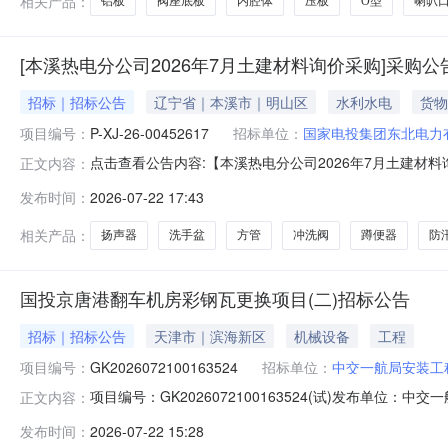
相关产品：
铝板
阀座底板
内腔体
压板
O型
喇叭
[本溪热电分公司2026年7月土建材料询价采购]采购公
招标｜招标公告
辽宁省｜本溪市｜明山区
水利水电
货物
项目编号：
P-XJ-26-00452617
招标单位：
国家电投集团东北电力
点击查看公告内容:【本溪热电分公司2026年7月土建材料询
正文内容：
发布时间：
2026-07-22 17:43
相关产品：
扬声器
洗手盆
方管
冲洗阀
蹲便器
防
国投京唐港翻车机房彩钢瓦更换项目(二)招标公告
招标｜招标公告
天津市｜滨海新区
机械设备
工程
项目编号：
GK2026072100163524
招标单位：
中交一航局安装工
项目编号：GK2026072100163524(试)发布
正文内容：
项目（二）（包件名称）机电业务（专业类别名称）专业分包招标
发布时间：
2026-07-22 15:28