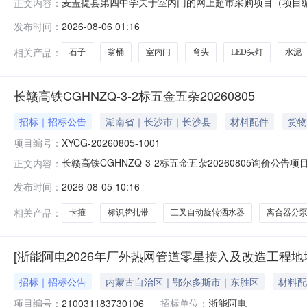
麦盖提县第四中学关于室内门的网上超市采购项目（项目编号:
正文内容：
内门的网上超市采购项目采购项目项目编号:25611010000
发布时间：
2026-08-06 01:16
项目所在行政区划名称:新疆维吾尔自治区喀什地区麦盖提
相关产品：
石子
翁桶
室内门
弯头
LED头灯
水泥
长赣高铁CGHNZQ-3-2标五金五杂20260805
招标｜招标公告
湖南省｜长沙市｜长沙县
材料配件
货物
项目编号：
XYCG-20260805-1001
长赣高铁CGHNZQ-3-2标五金五杂20260805询价公告项
正文内容：
型现货采购人长赣高铁湖南段项目经理部联系电话18711
发布时间：
2026-08-05 10:16
08-0509:43:58竞价截止时间2026-08-1000:
相关产品：
卡箍
标识牌扎带
三叉自动旋转洒水器
离合器分
[浙能阿电2026年厂外热网管道零星接入及改造工程地
招标｜招标公告
内蒙古自治区｜鄂尔多斯市｜东胜区
材料配
项目编号：
210031183730106
招标单位：
浙能阿电