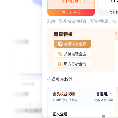
¥39
¥
¥
每日仅0.48元
每日仅
到期29元/月/省自动续费，可随时取消。
标讯详情查看
关键电话直连
甲方分析查询
会员尊享权益