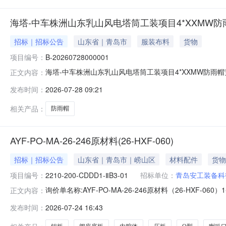
海塔-中车株洲山东乳山风电塔筒工装项目4*XXMW防
招标｜招标公告
山东省｜青岛市
服装布料
货物
项目编号：
B-20260728000001
海塔-中车株洲山东乳山风电塔筒工装项目4*XXMW防雨帽竞价
正文内容：
件采购员姓名:王彦军采购员手机:18341161114发布时间:2026
发布时间：
2026-07-28 09:21
基数价差(0)竞价结果是否公开:不公开竞价过程是否公开:
相关产品：
防雨帽
AYF-PO-MA-26-246原材料(26-HXF-060)
招标｜招标公告
山东省｜青岛市｜崂山区
材料配件
货物
项目编号：
2210-200-CDDD1-ⅡB3-01
招标单位：
青岛安工装备科
询价单名称:AYF-PO-MA-26-246原材料（26-HXF-0
正文内容：
2409:00:00联系人:宫**报价截止时间:2026-07-2609:
发布时间：
2026-07-24 16:43
箱:gon********@*******.com收货地址:山东省青岛市*******