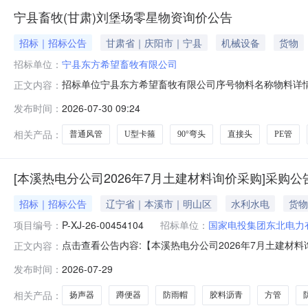
宁县畜牧(甘肃)刘堡场零星物资询价公告
招标｜招标公告
甘肃省｜庆阳市｜宁县
机械设备
货物
招标单位：
宁县东方希望畜牧有限公司
招标单位宁县东方希望畜牧有限公司序号物料名称物料详情数量单位规
正文内容：
方希望畜牧有限公司2防雨帽1.0个DN110mmPVC-U宁县
发布时间：
2026-07-30 09:24
畜牧有限公司590°弯头10.0个DN110*4.21.5DUPVC宁
相关产品：
普通风管
U型卡箍
90°弯头
直接头
PE管
[本溪热电分公司2026年7月土建材料询价采购]采购公
招标｜招标公告
辽宁省｜本溪市｜明山区
水利水电
货物
项目编号：
P-XJ-26-00454104
招标单位：
国家电投集团东北电力
点击查看公告内容:【本溪热电分公司2026年7月土建材料询
正文内容：
发布时间：
2026-07-29
相关产品：
扬声器
蹲便器
防雨帽
胶料沥青
方管