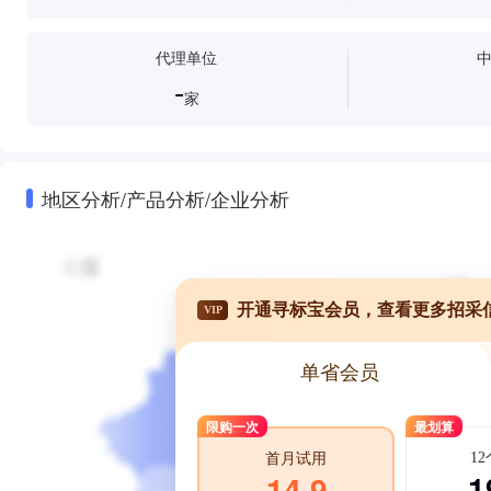
代理单位
-
家
地区分析/产品分析/企业分析
开通寻标宝会员，查看更多招采
VIP
单省会员
限购一次
最划算
1
首月试用
1
14.9