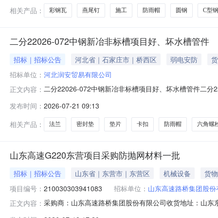
相关产品：
彩钢瓦
燕尾钉
施工
防雨帽
圆钢
C型
二分22026-072中钢新冶非标槽项目好、坏水槽管件
招标｜招标公告
河北省｜石家庄市｜桥西区
弱电安防
货
招标单位：
河北润安贸易有限公司
二分22026-072中钢新冶非标槽项目好、坏水槽管件二分22
正文内容：
位：河北安装项目名称：河北润安贸易有限公司本级报价方式：投标
发布时间：
2026-07-21 09:13
招标类型：材料采购是否送样：否公告时间：2026-07-
相关产品：
法兰
密封垫
垫片
卡扣
防雨帽
六角螺
山东高速G220东营项目采购防抛网材料一批
招标｜招标公告
山东省｜东营市｜东营区
机械设备
货物
项目编号：
210030303941083
招标单位：
山东高速路桥集团股份
采购商：山东高速路桥集团股份有限公司收货地址：山东东营东
正文内容：
2026-07-1817:00:44截止时间2026-07-1917