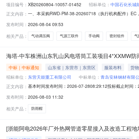
项目编号：
XB20260804-10057-01452
招标单位：
中国石化长城能
一、本采购RWD-PM-38-20260718（执行机构
正文内容：
告编号：XB20260804-10057-01452三、采购范围序号
发布时间：
2026-08-04 09:53
厂/23817320094484676气缸\TN10X20S3.0PC2026
相关产品：
气动调压阀
气源三联件
手动阀
密封组件
气
海塔-中车株洲山东乳山风电塔筒工装项目4*XXMW
中标｜中标通知
山东省｜东营市｜东营区
服装布料
货物
招标单位：
东营天能重工有限公司
中标单位：
青岛安林钢材有限
基本时间发布时间：2026-07-2808:29:12投标截止时间：
正文内容：
有限责任公司2026-08-0117:04:26青岛安林钢材有限
发布时间：
2026-08-03 11:32
元贰角叁分本次招标联系事项招标单位：东营天能重工有限公司
相关产品：
防雨帽
[浙能阿电2026年厂外热网管道零星接入及改造工程地