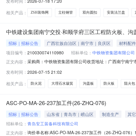
发布时间：
2026-07-18 17:20
东营市山东东营市东营区西四路东营G220改建项目综合场
相关产品：
ZSH装饰网
立柱钢管
双向圆扣
安装法兰盘
中铁建设集团南宁交投·和顺学府三区工程防火板、沟
招标｜招标公告
广西壮族自治区｜南宁市｜良庆区
材料配件
项目编号：
210030074110980
招标单位：
中铁物资集团有限公司
采购商：中铁物资集团有限公司收货地址：广西南宁南宁市良庆区商机编号
正文内容：
货期交货期要求价格有效期不限询价单编号210030074
发布时间：
2026-07-15 21:02
料编码物料名称品牌型号采购量是否送样对供应商附言1159488
相关产品：
防火泥
大理石水簸箕
沟盖板
防火板
阻火包
ASC-PO-MA-26-237加工件(26-ZHQ-076)
招标｜招标公告
山东省｜青岛市｜崂山区
制造生产
其它
招标单位：
青岛安工装备科技有限公司
询价单名称:ASC-PO-MA-26-237加工件（26-ZHQ-07
正文内容：