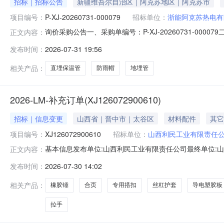
招标｜招标公告
新疆维吾尔自治区｜阿克苏地区｜阿克苏市
项目编号：
P-XJ-20260731-000079
招标单位：
浙能阿克苏热电有
询价采购公告一、采购单编号：P-XJ-20260731-000
正文内容：
报价有效期：90天五、采购执行单位：浙能阿克苏热电
发布时间：
2026-07-31 19:56
码采购数量计量单位税率交付时间交货地点采购需求单位行项目备注1地
相关产品：
直埋保温管
防雨帽
地埋管
2026-LM-补充订单(XJ126072900610)
招标｜信息变更
山西省｜晋中市｜太谷区
材料配件
其它
项目编号：
XJ126072900610
招标单位：
山西利民工业有限责任
基本信息发布单位:山西利民工业有限责任公司最终单位:山
正文内容：
式:15234496932采购明细序号商品名称品类采购数量最少响应
发布时间：
2026-07-30 14:02
个53.3.009；4橡胶锤其他其他2.0个2.0个53.02；5防雨
相关产品：
橡胶锤
合页
专用搭扣
丝杠护套
导电塑胶板
拉手