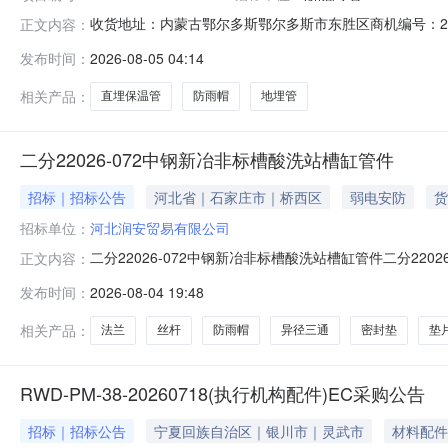
收货地址：内蒙古鄂尔多斯鄂尔多斯市东胜区商机编号：21003118
正文内容：
有效期不限询价单编号210031183730106收货地
发布时间：
2026-08-05 04:14
料名称品牌型号采购量是否送样对供应商附言11865126防雨帽(
相关产品：
直埋保温管
防雨帽
地埋管
二分22026-072中钢新冶非标槽酸洗站槽缸管件
招标｜招标公告
河北省｜石家庄市｜桥西区
弱电安防
货
招标单位：
河北润安贸易有限公司
二分22026-072中钢新冶非标槽酸洗站槽缸管件二分2202
正文内容：
项目名称：河北润安贸易有限公司本级报价方式：投标项目地址：河
发布时间：
2026-08-04 19:48
类型：材料采购是否送样：否公告时间：2026-08-04
相关产品：
法兰
丝杆
防雨帽
异径三通
密封垫
垫
RWD-PM-38-20260718(执行机构配件)EC采购公告
招标｜招标公告
宁夏回族自治区｜银川市｜灵武市
材料配件