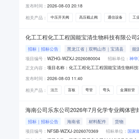
采购人：国能浙江北仑第一发电有限公司报价人
发布时间：
2026-08-03 20:18
用阀门;电气设备及配件-电动机及其配件;阀及管
设备及配
相关产品：
中压开关阀
高压截止阀
通信设备
工
化工工程化工工程国能宝清生物科技有限公司2
招标｜招标公告
黑龙江省｜双鸭山市｜宝清县
能
项目编号：
WZHG-WZXJ-2026080004
招标单位：
神华
项目名称：化工工程化工工程国能宝清生物科技
正文内容：
WZHG-WZXJ-2026080004采购人
发布时间：
2026-08-03 11:40
色金属材料及制品;阀及管道配件-膨胀节;阀及管
及管道配
相关产品：
法兰
盲板
弯管
弯头
金属软管
海南公司乐东公司2026年7月化学专业阀体密
招标｜招标公告
海南省
材料配件
货物
项目编号：
NFSB-WZXJ-2026070369
招标单位：
国家