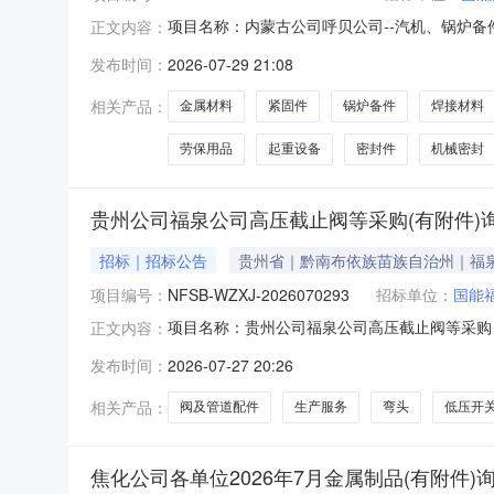
项目名称：内蒙古公司呼贝公司--汽机、锅炉备件
正文内容：
伦贝尔发电有限公司报价人资格条件：无资质要求
发布时间：
2026-07-29 21:08
工原料及产品-油漆辅助材料;化工原料及产品-胶
相关产品：
金属材料
紧固件
锅炉备件
焊接材料
劳保用品
起重设备
密封件
机械密封
贵州公司福泉公司高压截止阀等采购(有附件)
招标｜招标公告
贵州省｜黔南布依族苗族自治州｜福
项目编号：
NFSB-WZXJ-2026070293
招标单位：
国能
项目名称：贵州公司福泉公司高压截止阀等采购（有
正文内容：
资格条件：无资质要求采购方式：询价采购询价方
发布时间：
2026-07-27 20:26
备及配件-电动机及其配件;阀及管道配件-中压开
述、附
相关产品：
阀及管道配件
生产服务
弯头
低压开
焦化公司各单位2026年7月金属制品(有附件)