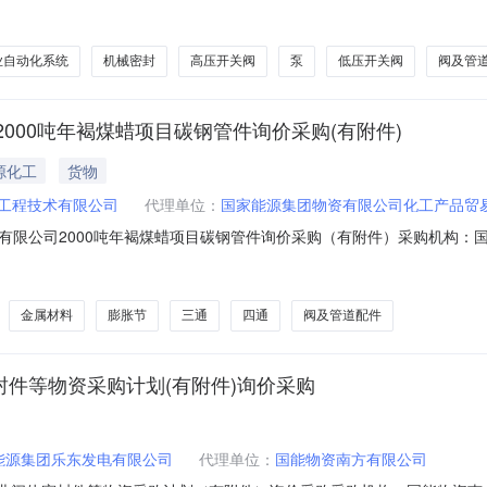
资格条件：无资质要求采购方式：询价采购询价方式：公开询价物资分类：
道配件-中压开关阀;通用设备及配件-工业自动化系统;泵及泵配件-其他泵;
业自动化系统
机械密封
高压开关阀
泵
低压开关阀
阀及管
000吨年褐煤蜡项目碳钢管件询价采购(有附件)
源化工
货物
工程技术有限公司
代理单位：
国家能源集团物资有限公司化工产品贸
有限公司2000吨年褐煤蜡项目碳钢管件询价采购（有附件）采购机构：
：神华工程技术有限公司报价人资格条件：无资质要求采购方式：询价采购询价方
道配件-法兰;阀及管道配件-弯管;阀及管道配件-盲板;阀及管道配件-三通
金属材料
膨胀节
三通
四通
阀及管道配件
封件等物资采购计划(有附件)询价采购
能源集团乐东发电有限公司
代理单位：
国能物资南方有限公司