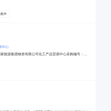
办公自动化设备-计算机网络设备及配件;阀及管道配件-专
阀及管道配件-低压开关阀;密封件-机械密封及配件;广电通信
道配件
易中心
国家能源集团物资有限公司化工产品贸易中心采购编号：
式：邀请询价物资分类：阀及管道配件-弯头;金属材料及制品-有
、四通;煤制油化工专用设备及配件-其他煤化工设备及配件;阀