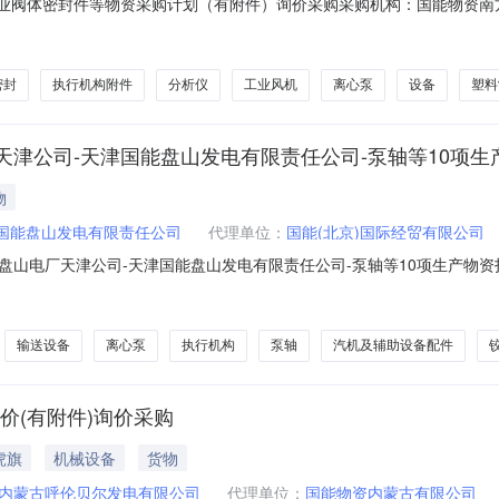
业阀体密封件等物资采购计划（有附件）询价采购采购机构：国能物资南方有限公司
：无资质要求采购方式：询价采购询价方式：公开询价物资分类：阀及管道
非金属材料及制品-塑料制品;泵及泵配件-离心泵;通用设备及配件-净化设备
密封
执行机构附件
分析仪
工业风机
离心泵
设备
塑料
津公司-天津国能盘山发电有限责任公司-泵轴等10项生产
物
国能盘山发电有限责任公司
代理单位：
国能(北京)国际经贸有限公司
山电厂天津公司-天津国能盘山发电有限责任公司-泵轴等10项生产物资
ZXJ-2026070750采购人：天津国能盘山发电有限责任公司报价人
件;起重搬运设备及配件-输送设备及配件;发电专用设备及配件-发变电设备
输送设备
离心泵
执行机构
泵轴
汽机及辅助设备配件
价(有附件)询价采购
虎旗
机械设备
货物
内蒙古呼伦贝尔发电有限公司
代理单位：
国能物资内蒙古有限公司