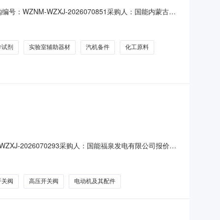
ZNM-WZXJ-2026070851采购人：国能内蒙古呼
封件-密封圈、条;金属材料及制品-黑色金属材料及制品;化
阀门;非金属材料及制品-石棉及其制品;阀及管道配件-直通管
学试剂
实验室辅助器材
汽机备件
化工原料
J-2026070293采购人：国能福泉发电有限公司报价人
综合服务;发电专用设备及配件-汽机及辅助设备配件;电气设
;阀及管道配件-高压开关阀;主要技术要求：详见物料信息描
开关阀
高压开关阀
电动机及其配件