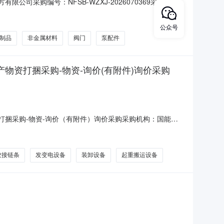
采购编号：NFSB-WZXJ-2026070369采购人：
配件-阀门、执行机构的附件及配件;泵及泵配件-其他泵;泵
及配件;仪器仪表-分析仪;通用设备及配件-工业风机和设备及
公众号
制品
非金属材料
阀门
泵配件
物资打捆采购-物资-询价(有附件)询价采购
打捆采购-物资-询价（有附件）询价采购采购机构：国能
资格条件：无资质要求采购方式：询价采购询价方式：公开询价物
;阀及管道配件-执行机构;电线电缆-电力电缆;通用设备及配
铰接链条
发变电设备
装卸设备
起重搬运设备