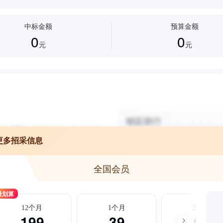
中标金额
预算金额
0
0
元
元
更多招采信息
全国会员
最划算
12个月
1个月
3个月
199
39
99