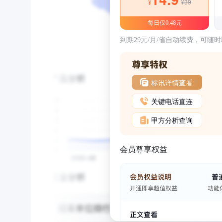
¥39
¥
每日仅0.48元
到期29元/月/省自动续费，可随
标讯详情查看
关键电话直连
甲方分析查询
会员尊享权益