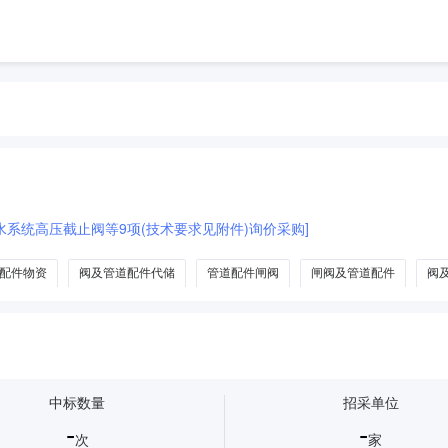
水系统高压截止阀等9项(技术要求见附件)询价采购]
配件物资
阀及管道配件代储
管道配件闸阀
闸阀及管道配件
阀
中标数量
招采单位
-
-
次
家