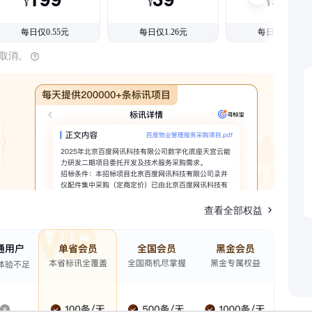
¥
¥
¥
每日仅0.55元
每日仅1.26元
每日仅1.08元
时取消。
查看全部权益