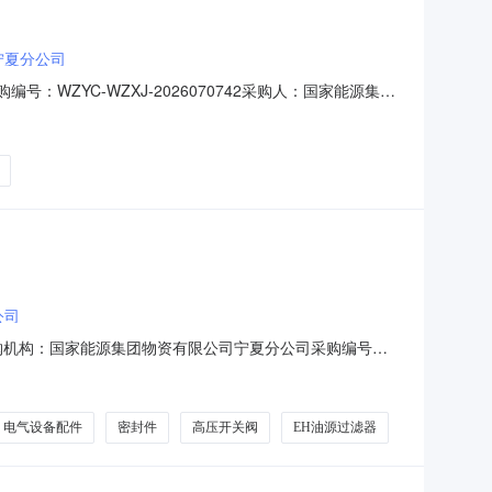
宁夏分公司
WZYC-WZXJ-2026070742采购人：国家能源集团
;通用设备及配件-输变电工程专用机械及配件;阀及管道配
及管道配件-法兰;通用设备及配件-液压、气压动力机械及其
公司
购机构：国家能源集团物资有限公司宁夏分公司采购编号：
价方式：公开询价物资分类：发电专用设备及配件-汽机及辅助
及配件-其他电气设备及配件;阀及管道配件-高压开关阀;阀及
电气设备配件
密封件
高压开关阀
EH油源过滤器