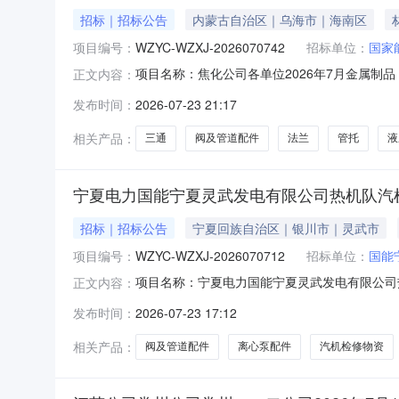
招标｜招标公告
内蒙古自治区｜乌海市｜海南区
项目编号：
WZYC-WZXJ-2026070742
招标单位：
国家
项目名称：焦化公司各单位2026年7月金属制品
正文内容：
煤焦化有限责任公司报价人资格条件：无资质要
发布时间：
2026-07-23 21:17
件-直通管配件;铁路专用设备及配件-大型养路机
配件;阀
相关产品：
三通
阀及管道配件
法兰
管托
液
宁夏电力国能宁夏灵武发电有限公司热机队汽机
招标｜招标公告
宁夏回族自治区｜银川市｜灵武市
项目编号：
WZYC-WZXJ-2026070712
招标单位：
国能
项目名称：宁夏电力国能宁夏灵武发电有限公司
正文内容：
WZYC-WZXJ-2026070712采购人
发布时间：
2026-07-23 17:12
设备配件;通用设备及配件-换热设备及配件;密封
管道配件-控
相关产品：
阀及管道配件
离心泵配件
汽机检修物资