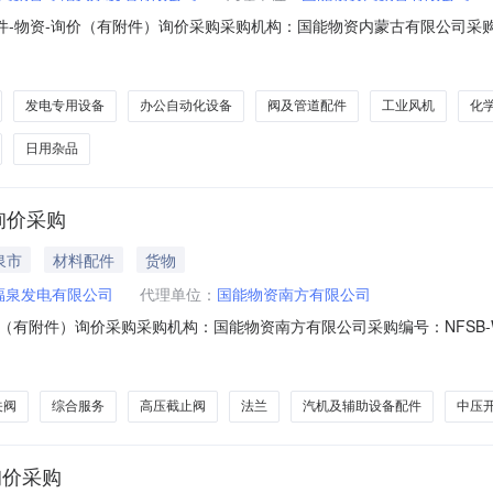
-物资-询价（有附件）询价采购采购机构：国能物资内蒙古有限公司采购编号：W
采购方式：询价采购询价方式：公开询价物资分类：密封件-填料密封;密
粘剂;阀及管道配件-弯头;非金属材料及制品-橡胶制品;阀及管道配件-专用
发电专用设备
办公自动化设备
阀及管道配件
工业风机
化
日用杂品
询价采购
泉市
材料配件
货物
福泉发电有限公司
代理单位：
国能物资南方有限公司
附件）询价采购采购机构：国能物资南方有限公司采购编号：NFSB-WZX
式：公开询价物资分类：阀及管道配件-弯头;服务类-生产服务;服务类-
关阀;工程-通用工程施工;阀及管道配件-低压开关阀;阀及管道配件-法兰
关阀
综合服务
高压截止阀
法兰
汽机及辅助设备配件
中压
询价采购