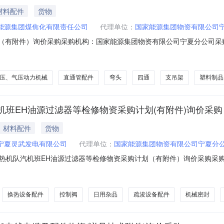
材料配件
货物
能源集团煤焦化有限责任公司
代理单位：
国家能源集团物资有限公司
（有附件）询价采购采购机构：国家能源集团物资有限公司宁夏分公司采购编号：
求采购方式：询价采购询价方式：公开询价物资分类：阀及管道配件-弯头
械设备配件;阀及管道配件-支吊架、管托;非金属材料及制品-塑料制品;阀
压、气压动力机械
直通管配件
弯头
四通
支吊架
塑料制品
班EH油源过滤器等检修物资采购计划(有附件)询价采购
材料配件
货物
宁夏灵武发电有限公司
代理单位：
国家能源集团物资有限公司宁夏分
热机队汽机班EH油源过滤器等检修物资采购计划（有附件）询价采购采
：国能宁夏灵武发电有限公司报价人资格条件：无资质要求采购方式：询价采购询
件-其他密封件;泵及泵配件-离心泵配件;密封件-机械密封及配件;电气设备
换热设备配件
控制阀
日用杂品
疏浚设备配件
机械密封