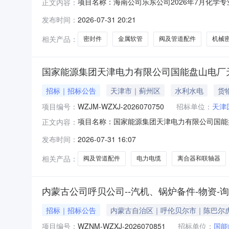
项目名称：海南公司乐东公司2026年7月化学专
正文内容：
国家能源集团乐东发电有限公司报价人资格条件
发布时间：
2026-07-31 20:21
及泵配件-离心泵配件;密封件-机械密封及配件;
配
相关产品：
密封件
金属软管
阀及管道配件
机械
国家能源集团天津电力有限公司国能盘山电厂天
招标｜招标公告
天津市｜蓟州区
水利水电
货
项目编号：
WZJM-WZXJ-2026070750
招标单位：
天津
项目名称：国家能源集团天津电力有限公司国能盘
正文内容：
（北京）国际经贸有限公司采购编号：WZJM-W
发布时间：
2026-07-31 16:07
资分类：发电专用设备及配件-汽机及辅助设备配
件-离合器和
相关产品：
阀及管道配件
电力电缆
离合器和联轴器
内蒙古公司呼贝公司--汽机、锅炉备件-物资-询
招标｜招标公告
内蒙古自治区｜呼伦贝尔市｜陈巴尔
项目编号：
WZNM-WZXJ-2026070851
招标单位：
国能