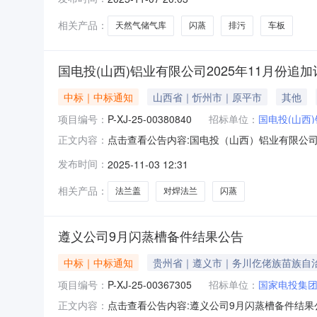
围：山东泰安储气库先导试验地面工程EPC总
管收发装置、旋流除砂器、干气贫液
相关产品：
天然气储气库
闪蒸
排污
车板
国电投(山西)铝业有限公司2025年11月份追
中标｜中标通知
山西省｜忻州市｜原平市
其他
项目编号：
P-XJ-25-00380840
招标单位：
国电投(山西
点击查看公告内容:国电投（山西）铝业有限公司2
正文内容：
编号：P-XJ-25-00380840二、采购单
发布时间：
2025-11-03 12:31
五、成交供应商：山西亿达核重工科技有限公司六、
相关产品：
法兰盖
对焊法兰
闪蒸
遵义公司9月闪蒸槽备件结果公告
中标｜中标通知
贵州省｜遵义市｜务川仡佬族苗族自
项目编号：
P-XJ-25-00367305
招标单位：
国家电投集
点击查看公告内容:遵义公司9月闪蒸槽备件结果公告
正文内容：