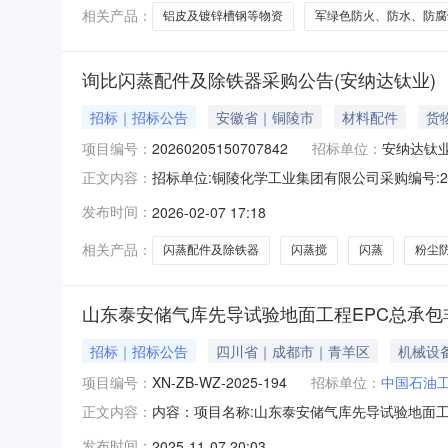
相关产品：
铝皮及镀锌槽钢等物资
军绿色防火、防水、防腐
询比闪蒸配件及除铁器采购公告(安纳达钛业)
招标｜招标公告
安徽省｜铜陵市
材料配件
货
项目编号：
20260205150707842
招标单位：
安纳达钛
招标单位:铜陵化学工业集团有限公司采购编号:202602
正文内容：
购物资序号物资编码物资名称材质/品牌型号规格单位
发布时间：
2026-02-07 17:18
张主任13856224037282623745闪蒸搅拌桶
相关产品：
闪蒸配件及除铁器
闪蒸搅
闪蒸
粉尘
山东泰安储气库先导试验地面工程EPC总承包
招标｜招标公告
四川省｜成都市｜青羊区
机械设
项目编号：
XN-ZB-WZ-2025-194
招标单位：
中国石油
内容：项目名称:山东泰安储气库先导试验地面工
正文内容：
源，建设的天然气储气库项目，该储气库位于山
发布时间：
2025-11-07 20:03