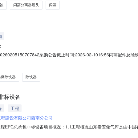
蚀
闪蒸分离器喷头
闪蒸
物
业
05150707842采购公告截止时间:2026-02-1016:56闪蒸配件及除铁
数量其他属性需求单位使用方向送货地址备注附件182497875闪蒸搅拌轴A
轴承座闪蒸搅拌桶轴承座A-WJ000032WSG-1650PC1安钛金
防爆除铁器
除铁器
非标设备
备
工程
工程建设有限公司西南分公司
程EPC总承包非标设备项目概况：1.1工程概况山东泰安储气库是由中
东省泰安市肥城市边院镇，其功能定位为季节调峰型储气库兼顾应急采气，