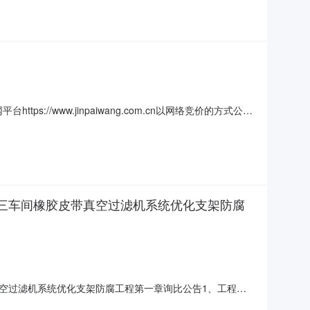
//www.jinpaiwang.com.cn以网络竞价的方式公开
保证金：300000元标的详情：02标的所在地和林03标的图
实，查验标的信息，自行判断标的现状是
浴三车间橡胶皮带真空过滤机系统优化支架防腐
真空过滤机系统优化支架防腐工程第一章询比公告1、工程名
皮带真空过滤机系统优化支架防腐工程2、建设地点：唐山南