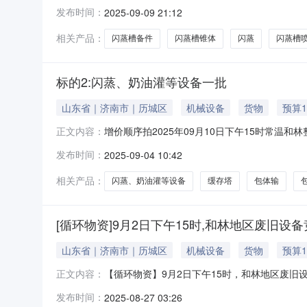
织形式：自行采购四、采购执行单位：国家电投集
发布时间：
2025-09-09 21:12
0508:00:00八、公告日期：2025-09-
相关产品：
闪蒸槽备件
闪蒸槽锥体
闪蒸
闪蒸槽
标的2:闪蒸、奶油灌等设备一批
山东省｜济南市｜历城区
机械设备
货物
预算1
增价顺序拍2025年09月10日下午15时常温
正文内容：
师：张雯拍卖师证号：2400324全景网www.quanji
发布时间：
2025-09-04 10:42
以网络竞价的方式公开处置：标的：常温和林整
相关产品：
闪蒸、奶油灌等设备
缓存塔
包体输
[循环物资]9月2日下午15时,和林地区废旧设
山东省｜济南市｜历城区
机械设备
货物
预算1
【循环物资】9月2日下午15时，和林地区废旧设备竞价
正文内容：
方式公开处置以下标的01标的常温和林整体打包闪
发布时间：
2025-08-27 03:26
03标的图片见竞拍页面04特别说明设备图片