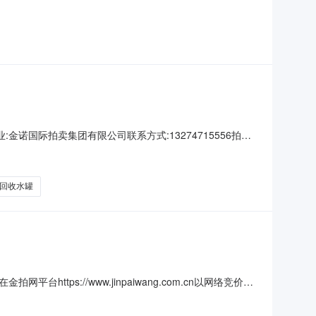
公司六、询价类型：公开七、报价截止日期：2025-09-
务要求等详见下表。序号产品描述采购数量计量单位
诺国际拍卖集团有限公司联系方式:13274715556拍卖
下午15时在金拍网平台https://wwwjinpawang.com.cn
：缓冲塔设
回收水罐
tps://www.jinpaiwang.com.cn以网络竞价的
（含税）保证金：300000元标的详情：02标的所在地和林
行认真核实，查验标的信息，自行判断标