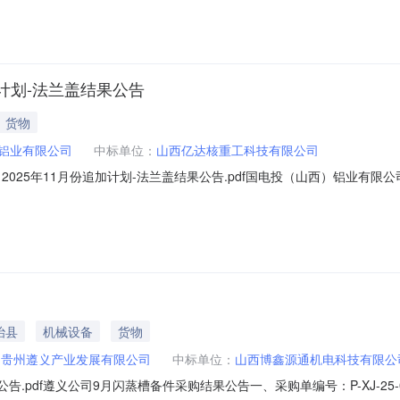
承包非标设备（TEG再生器（含燃烧器）、闪蒸罐、废气分液罐、TEG补
加计划-法兰盖结果公告
货物
)铝业有限公司
中标单位：
山西亿达核重工科技有限公司
025年11月份追加计划-法兰盖结果公告.pdf国电投（山西）铝业有限公
名称：国电投（山西）铝业有限公司2025年11月份追加计划-法兰盖三、组
询价类型：公开七、报价截止日期：2025-10-270
治县
机械设备
货物
团贵州遵义产业发展有限公司
中标单位：
山西博鑫源通机电科技有限公
.pdf遵义公司9月闪蒸槽备件采购结果公告一、采购单编号：P-XJ-25-