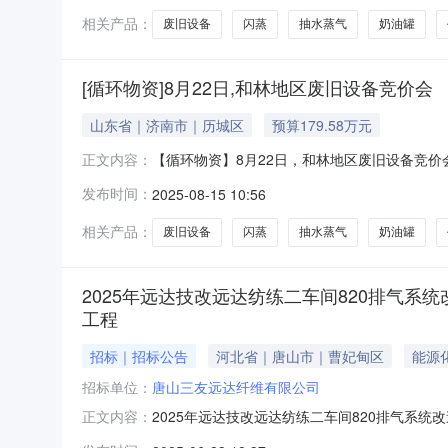
相关产品：
废旧设备
闪蒸
抽水蒸气
奶油罐
[循环物资]8月22日,和林地区废旧设备竞价会
山东省｜济南市｜历城区
预算179.58万元
【循环物资】8月22日，和林地区废旧设备竞价会废旧设
正文内容：
处置以下标的01标的常温和林整体打包闪蒸、缓冲
发布时间：
2025-08-15 10:56
片见竞拍页面04特别说明设备图片只做为参考
相关产品：
废旧设备
闪蒸
抽水蒸气
奶油罐
2025年远达技改远达纺练二车间820排气
工程
招标｜招标公告
河北省｜唐山市｜曹妃甸区
能源
招标单位：
唐山三友远达纤维有限公司
2025年远达技改远达纺练二车间820排气系
正文内容：
称：2025年远达技改远达纺练二车间820排