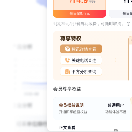
¥39
¥
¥
每日仅0.48元
每日仅
到期29元/月/省自动续费，可随时取消。
标讯详情查看
关键电话直连
甲方分析查询
会员尊享权益