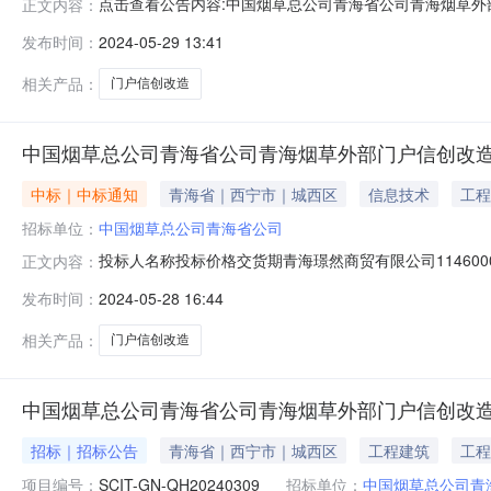
点击查看公告内容:中国烟草总公司青海省公司青海烟草外
正文内容：
人公示（服务类型）（招标编号：E6301000076050
发布时间：
2024-05-29 13:41
0971-61096260971-6109626代理机构四川国际招标
相关产品：
门户信创改造
中国烟草总公司青海省公司青海烟草外部门户信创改
中标｜中标通知
青海省｜西宁市｜城西区
信息技术
工程
招标单位：
中国烟草总公司青海省公司
投标人名称投标价格交货期青海璟然商贸有限公司1146000
正文内容：
平台-开标记录：
发布时间：
2024-05-28 16:44
相关产品：
门户信创改造
中国烟草总公司青海省公司青海烟草外部门户信创改
招标｜招标公告
青海省｜西宁市｜城西区
工程建筑
工程
项目编号：
SCIT-GN-QH20240309
招标单位：
中国烟草总公司青