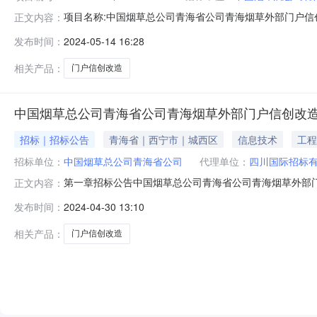
项目名称:中国烟草总公司青海省公司青海烟草外部门户信创改
正文内容：
缴纳截止时间2024-06-0309:00:00标书领取时间2024-05
发布时间：
2024-05-14 16:28
文件获取时间期内，供应商可以在我公司指定网站上购买本
相关产品：
门户信创改造
中国烟草总公司青海省公司青海烟草外部门户信创改
招标｜招标公告
青海省｜西宁市｜城西区
信息技术
工程
招标单位：
中国烟草总公司青海省公司
代理单位：
四川国际招标
第一章招标公告中国烟草总公司青海省公司青海烟草外部
正文内容：
目已由中国烟草总公司青海省公司以青烟司计〔2024〕
发布时间：
2024-04-30 13:10
工程服务进行公开招标。2、项目概况与招标范围原有功能
和国境内合法注册的具有独立法人资格的企
相关产品：
门户信创改造