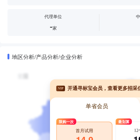
代理单位
-
家
地区分析/产品分析/企业分析
开通寻标宝会员，查看更多招采
VIP
单省会员
限购一次
最划算
1
首月试用
1
14.9