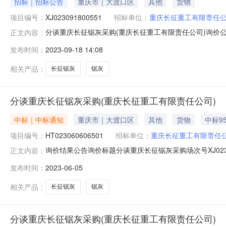
招标｜招标公告
重庆市｜大渡口区
其他
货物
项目编号：
XJ023091800551
招标单位：
重庆长征重工有限责任
分谈重庆长征锯灰采购(重庆长征重工有限责任公司)询价公告询价标题
正文内容：
2009:46:48.0参与方式非定向询价出价方式一次性出
发布时间：
2023-09-18 14:08
付款附件查看附件查看附件查看附件查看附件备注询价产
相关产品：
长征锯灰
锯灰
分谈重庆长征锯灰采购(重庆长征重工有限责任公司)
中标｜中标通知
重庆市｜大渡口区
其他
货物
中标9
项目编号：
HT023060606501
招标单位：
重庆长征重工有限责任
询价结果公告询价标题分谈重庆长征锯灰采购场次号XJ02305310
正文内容：
出价发布单位重庆长征重工有限责任公司最终用户重庆长征重
发布时间：
2023-06-05
价，分批送货，送货时间以锻件公司通知为准。2、详细
相关产品：
长征锯灰
锯灰
分谈重庆长征锯灰采购(重庆长征重工有限责任公司)