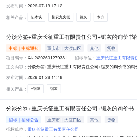
规格型号品牌采购数量计量单位要求交货期备注C5568372柳安九
发布时间：
2026-07-19 17:12
颜色:淡黄色;应用:连铸开浇及换包作业时结晶器内防钢水飞溅;2000.0
相关产品：
垫木块
柳安九夹板
锯灰
木方
分谈分签+重庆长征重工有限责任公司+锯灰的询价书
中标｜中标通知
重庆市｜大渡口区
其他
货物
项目编号：
XJJG202601270331
招标单位：
重庆长征重工有限责
分谈分签+重庆长征重工有限责任公司+锯灰的询价书的询
正文内容：
XJJG202601270331询价书名称：分谈分签+重庆长
发布时间：
2026-01-28 11:48
采购方案编号：XYFA202601201609签约类型：合同采购
相关产品：
+锯灰
锯灰
分谈分签+重庆长征重工有限责任公司+锯灰的询价书
招标｜招标公告
重庆市｜大渡口区
其他
货物
招标单位：
重庆长征重工有限责任公司