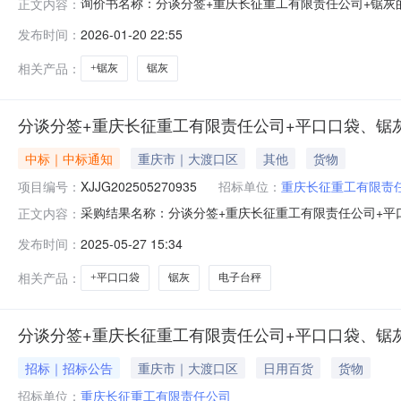
询价书名称：分谈分签+重庆长征重工有限责任公司+锯灰的询
正文内容：
要求询价单位：重庆长征重工有限责任公司签约单位：重庆长
发布时间：
2026-01-20 22:55
费、其他费用）：包含在物料价格中报价有效期：2032-
话：
相关产品：
+锯灰
锯灰
分谈分签+重庆长征重工有限责任公司+平口口袋、锯
中标｜中标通知
重庆市｜大渡口区
其他
货物
项目编号：
XJJG202505270935
招标单位：
重庆长征重工有限责
采购结果名称：分谈分签+重庆长征重工有限责任公司+平口口
正文内容：
+平口口袋、锯灰的询价书询价书编号：XJ2025052500
发布时间：
2025-05-27 15:34
同采购方式：询价采购参与方式：公开询价发布时间：2025-05
相关产品：
+平口口袋
锯灰
电子台秤
分谈分签+重庆长征重工有限责任公司+平口口袋、锯
招标｜招标公告
重庆市｜大渡口区
日用百货
货物
招标单位：
重庆长征重工有限责任公司