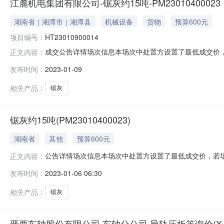
江麓机电集团有限公司-锯灰约15吨-PM23010400023
湖南省｜湘潭市｜湘潭县
机械设备
货物
预算600元
项目编号：
HT23010900014
成交公告详情场次信息本场次中处置方设置了最低成交价，若
正文内容：
0917:15:00.0--2023-01-0917:53:35.0起
发布时间：
2023-01-09
应人数(人)：1人出价形式增价拍限时竞价时间(分钟)1分
相关产品：
锯灰
锯灰约15吨(PM23010400023)
湖南省
其他
预算600元
公告详情场次信息本场次中处置方设置了最低成交价，若场次结束
正文内容：
-2023-01-0917:45:00.0起始价格(元)600.0
发布时间：
2023-01-06 06:30
人出价形式增价拍限时竞价时间(分钟)1分钟最小加价梯度
相关产品：
锯灰
晋西车轴股份有限公司,车轴分公司,导轨压板等询价(XJ022