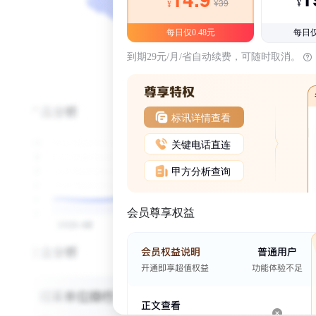
¥39
¥
¥
每日仅0.48元
每日仅
到期29元/月/省自动续费，可随时取消。
标讯详情查看
关键电话直连
甲方分析查询
会员尊享权益