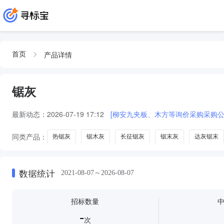
产品详情
首页
锯灰
最新动态：
2026-07-19 17:12
[柳安九夹板、木方等询价采购采购公
同类产品：
热锯灰
锯木灰
长征锯灰
锯末灰
达灰锯末
数据统计
2021-08-07～2026-08-07
招标数量
-
次