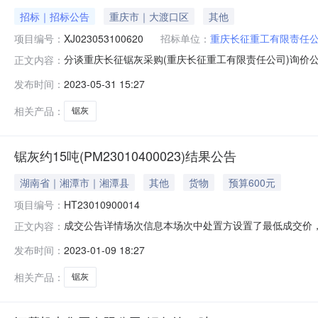
招标｜招标公告
重庆市｜大渡口区
其他
项目编号：
XJ023053100620
招标单位：
重庆长征重工有限责任
分谈重庆长征锯灰采购(重庆长征重工有限责任公司)询价公告询价标题
正文内容：
0508:00:11.0参与方式非定向询价出价方式一次性出
发布时间：
2023-05-31 15:27
格承兑付款附件查看附件查看附件查看附件查看附件备注1
相关产品：
锯灰
锯灰约15吨(PM23010400023)结果公告
湖南省｜湘潭市｜湘潭县
其他
货物
预算600元
项目编号：
HT23010900014
成交公告详情场次信息本场次中处置方设置了最低成交价，若
正文内容：
0917:15:00.0--2023-01-0917:53:35.0起
发布时间：
2023-01-09 18:27
应人数(人)：1人出价形式增价拍限时竞价时间(分钟)1分
相关产品：
锯灰