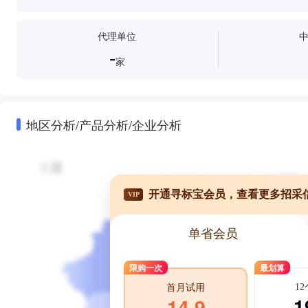
代理单位
-
家
地区分析/产品分析/企业分析
开通寻标宝会员，查看更多招采
VIP
单省会员
限购一次
最划算
1
首月试用
1
14.9