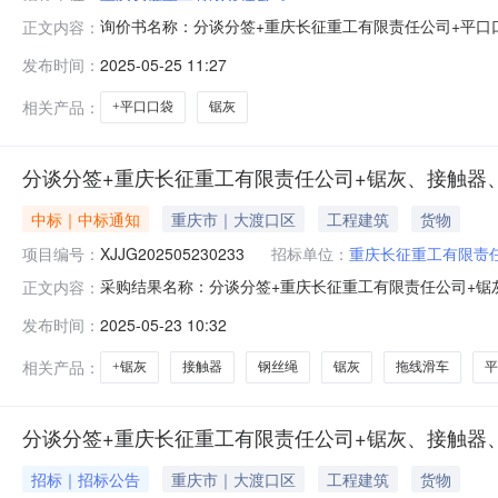
询价书名称：分谈分签+重庆长征重工有限责任公司+平口口
正文内容：
厚型个2025-05-302462210电子台秤台2025-05
发布时间：
2025-05-25 11:27
间：2025-05-2710:00允许部分物料报价：是附加费
相关产品：
+平口口袋
锯灰
分谈分签+重庆长征重工有限责任公司+锯灰、接触器
中标｜中标通知
重庆市｜大渡口区
工程建筑
货物
项目编号：
XJJG202505230233
招标单位：
重庆长征重工有限责
采购结果名称：分谈分签+重庆长征重工有限责任公司+锯灰、
正文内容：
限责任公司+锯灰、接触器、钢丝绳φ6的询价书询价书编号：
发布时间：
2025-05-23 10:32
XYFA202505191418签约类型：合同采购方式：询价采购参
相关产品：
+锯灰
接触器
钢丝绳
锯灰
拖线滑车
平
分谈分签+重庆长征重工有限责任公司+锯灰、接触器
招标｜招标公告
重庆市｜大渡口区
工程建筑
货物