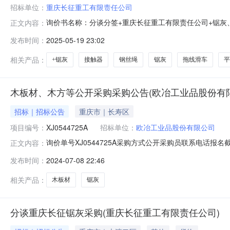
招标单位：
重庆长征重工有限责任公司
询价书名称：分谈分签+重庆长征重工有限责任公司+锯灰、
正文内容：
公斤2025-06-022462210接触器件2025-05-313462210
发布时间：
2025-05-19 23:02
317462210车床顶尖CK6125060°件2025-05-31846221
相关产品：
+锯灰
接触器
钢丝绳
锯灰
拖线滑车
平
木板材、木方等公开采购采购公告(欧冶工业品股份有
招标｜招标公告
重庆市｜长寿区
项目编号：
XJ0544725A
招标单位：
欧冶工业品股份有限公司
询价单号XJ0544725A采购方式公开采购员联系电话报名截至
正文内容：
名称规格型号品牌采购数量计量单位要求交货期备注C5568209
发布时间：
2024-07-08 22:46
淡黄色;应用:连铸开浇及换包作业时结晶器内防钢水飞溅;10000.0pie
相关产品：
木板材
锯灰
分谈重庆长征锯灰采购(重庆长征重工有限责任公司)