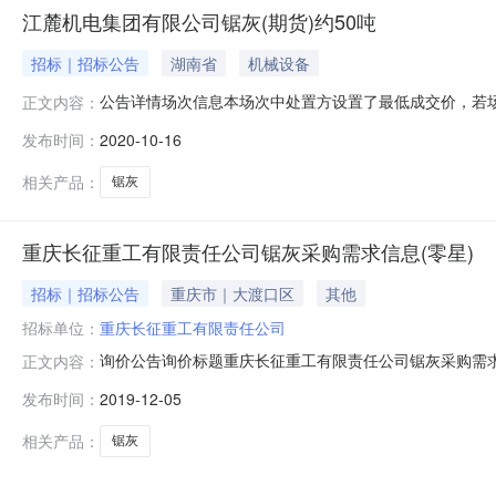
江麓机电集团有限公司锯灰(期货)约50吨
招标｜招标公告
湖南省
机械设备
公告详情场次信息本场次中处置方设置了最低成交价，若
正文内容：
时间2020-10-2115:35:00.0--2020-10-211
发布时间：
2020-10-16
(天)：1最少响应人数(人)：1人出价形式增价拍限时竞价时
相关产品：
锯灰
重庆长征重工有限责任公司锯灰采购需求信息(零星)
招标｜招标公告
重庆市｜大渡口区
其他
招标单位：
重庆长征重工有限责任公司
询价公告询价标题重庆长征重工有限责任公司锯灰采购需求信息（零星）场
正文内容：
非定向询价出价方式一次性出价发布单位重庆长征重工有限责
发布时间：
2019-12-05
看附件查看附件备注1、报价含13%增值税、运费到厂。
相关产品：
锯灰