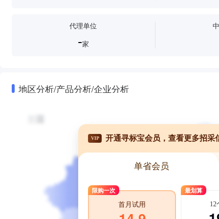
代理单位
-
家
地区分析/产品分析/企业分析
开通寻标宝会员，查看更多招采
VIP
单省会员
限购一次
最划算
1
首月试用
1
14.9