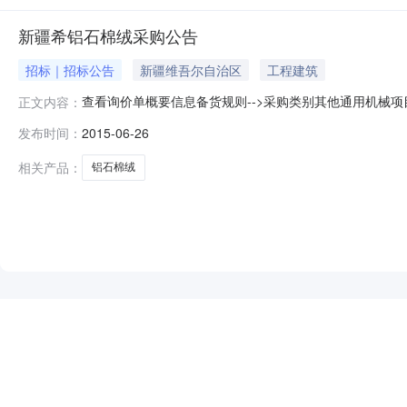
新疆希铝石棉绒采购公告
招标｜招标公告
新疆维吾尔自治区
工程建筑
查看询价单概要信息备货规则-->采购类别其他通用机械项目编号
正文内容：
价（含税）交货地点：采购方指定地点付款条件按合同约定付款Lea
发布时间：
2015-06-26
规格型号计量单位数量备注技术及质量要求交货日期供货周期材质
相关产品：
铝石棉绒
NEW
HOT
5折起