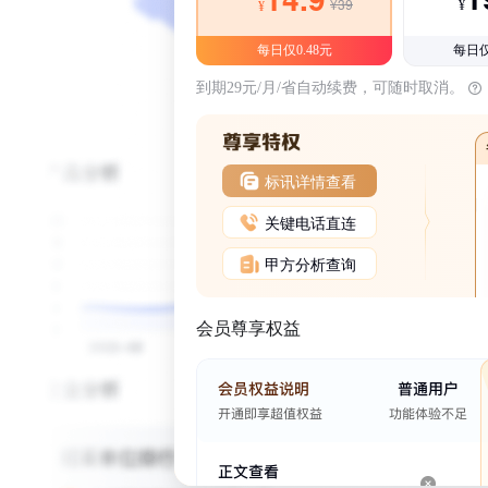
¥39
¥
¥
每日仅0.48元
每日仅
到期29元/月/省自动续费，可随时取消。
标讯详情查看
关键电话直连
甲方分析查询
会员尊享权益