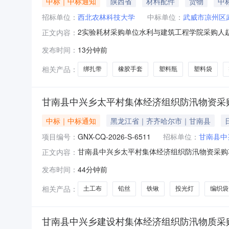
中标｜中标通知
陕西省
材料配件
货物
中标
招标单位：
西北农林科技大学
中标单位：
武威市凉州区
2实验耗材采购单位水利与建筑工程学院采购人赵鹏成
正文内容：
牌/型号数量单价*橡胶制品*一次性乳胶手套/7CNY9
发布时间：
13分钟前
钻/4CNY200*塑料制品*插地牌/400CNY1.8*塑
相关产品：
绑扎带
橡胶手套
塑料瓶
塑料袋
甘南县中兴乡太平村集体经济组织防汛物资采
中标｜中标通知
黑龙江省｜齐齐哈尔市｜甘南县
项目编号：
GNX-CQ-2026-S-6511
招标单位：
甘南县中
甘南县中兴乡太平村集体经济组织防汛物资采购项目项
正文内容：
条、土工布900平方米、便携工作灯20个，救生衣
发布时间：
44分钟前
交易专户账户缴纳保证金20%保证金存入账户
（元
相关产品：
土工布
铅丝
铁锹
投光灯
编织袋
甘南县中兴乡建设村集体经济组织防汛物质采