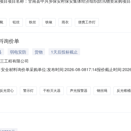
项目名称：甘南县中兴乡保安村保安集体经济组织防汛物资采购项目项目编号：GN
0件，投光灯1只，铁丝（10#）50公斤，铅丝（10#50公斤8#50公斤）
缴纳保证金20%保证金存入账户。采购人：甘南县中兴乡保安村保安集
靴
铅丝
铁丝
铁锹
雨衣
便携工作灯
料询价单
县
弱电安防
货物
1天后投标截止
三工程有限公司
材料询价单采购单位:发布时间:2026-08-0817:14报价截止时间:202
闫*川招标方联系电话:150****7837招标方邮箱:监督方联系人:魏*监督方联系
头:中铁一局集团（西安）有限公司税号:91611103MA6TLRT
反光背心
警示灯
干粉灭火器
声光报警器
钢丝绳
反光锥桶