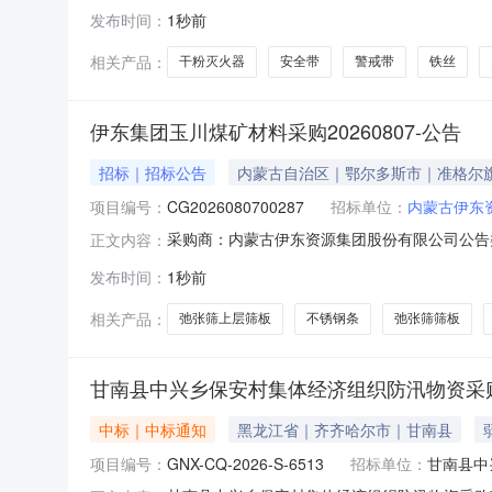
发布时间：
1秒前
相关产品：
干粉灭火器
安全带
警戒带
铁丝
伊东集团玉川煤矿材料采购20260807-公告
招标｜招标公告
内蒙古自治区｜鄂尔多斯市｜准格尔
项目编号：
CG2026080700287
招标单位：
内蒙古伊东
采购商：内蒙古伊东资源集团股份有限公司公告类型
正文内容：
2026-08-1415:23:00距结束剩余5天一
发布时间：
1秒前
板机链条？18*64—9—C条6刮板机刮板XGZ1400/
相关产品：
弛张筛上层筛板
不锈钢条
弛张筛筛板
甘南县中兴乡保安村集体经济组织防汛物资采
中标｜中标通知
黑龙江省｜齐齐哈尔市｜甘南县
项目编号：
GNX-CQ-2026-S-6513
招标单位：
甘南县中