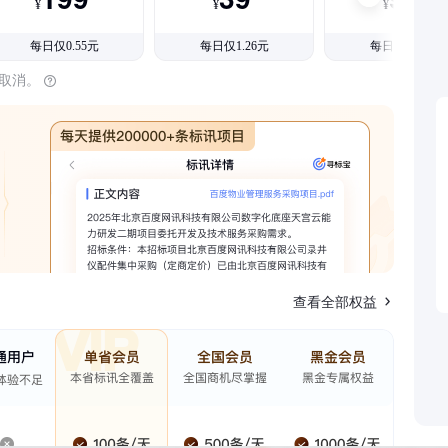
¥
¥
¥
每日仅0.55元
每日仅1.26元
每日仅1.08元
时取消。
查看全部权益