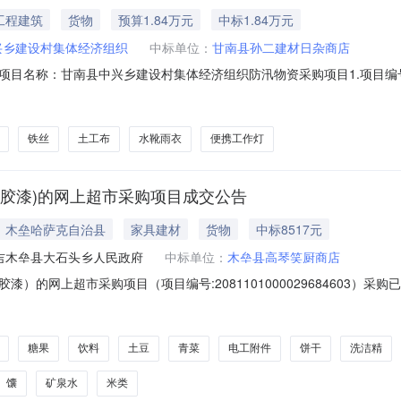
工程建筑
货物
预算1.84万元
中标1.84万元
兴乡建设村集体经济组织
中标单位：
甘南县孙二建材日杂商店
称：甘南县中兴乡建设村集体经济组织防汛物资采购项目1.项目编号：GNX-
，投光灯1只铁丝（10#）50公斤，铅丝100公斤，铁锹20把，水靴雨衣
人：甘南县中兴乡建设村集体经济组织代理机构：甘南县中兴乡农村产权
铁丝
土工布
水靴雨衣
便携工作灯
胶漆)的网上超市采购项目成交公告
｜木垒哈萨克自治县
家具建材
货物
中标8517元
吉木垒县大石头乡人民政府
中标单位：
木垒县高琴笑厨商店
）的网上超市采购项目（项目编号:2081101000029684603）
网上超市采购项目采购项目项目编号:2081101000029684603项目
52328项目所在行政区划名称:新疆维吾尔自治区昌吉回族自治州木垒哈萨
糖果
饮料
土豆
青菜
电工附件
饼干
洗洁精
馕
矿泉水
米类