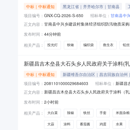
中标｜中标通知
黑龙江省｜齐齐哈尔市｜甘南县
项目编号：
GNX-CQ-2026-S-650
招标单位：
甘南县中
甘南县中兴乡建设村集体经济组织防汛物质采购项目名
正文内容：
工布900平方米、便携工作灯20个，救生衣80件
发布时间：
44分钟前
户账户缴纳保证金20%保证金存入账户。采购
相关产品：
投光灯
铁锹
编织袋
救生衣
铅丝
新疆昌吉木垒县大石头乡人民政府关于涂料(乳
中标｜中标通知
新疆维吾尔自治区｜昌吉回族自治州
项目编号：
2081101000029684603
招标单位：
新疆昌
新疆昌吉木垒县大石头乡人民政府关于涂料（乳胶漆
正文内容：
新疆昌吉木垒县大石头乡人民政府关于涂料（乳胶漆）的
发布时间：
2小时前
采购计划金额（元）:项目所在行政区划编码:6
相关产品：
大白菜
辣椒
铁丝
手套
米面杂粮
大蒜
涂料
番茄酱
鸡蛋
水果