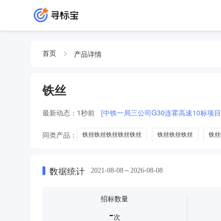
产品详情
首页
铁丝
最新动态：
1秒前
[中铁一局三公司G30连霍高速10标项
同类产品：
铁丝铁丝铁丝铁丝铁丝
铁丝铁丝铁丝
铁丝
钼丝
带刺铁丝栅栏
金属板铁丝剪
数据统计
2021-08-08～2026-08-08
招标数量
-
次