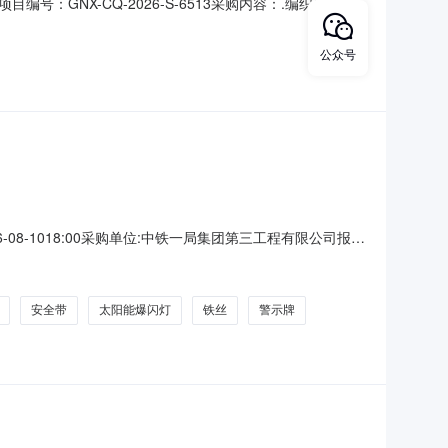
X-CQ-2026-S-6513采购内容：.编织袋4000
100公斤，铁锹20把，水靴、雨衣30双，共18350元。报
体经济组织代理机构：甘南县中兴乡农村产权交易服务站
公众号
6-08-1018:00采购单位:中铁一局集团第三工程有限公司报价
电话:159****4178结算与发票信息结算方式:月结，货到结算支
安全带
太阳能爆闪灯
铁丝
警示牌