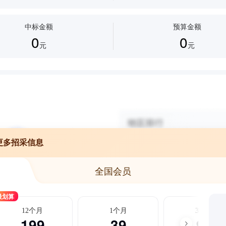
中标金额
预算金额
0
0
元
元
更多招采信息
全国会员
最划算
12个月
1个月
3个月
199
39
99