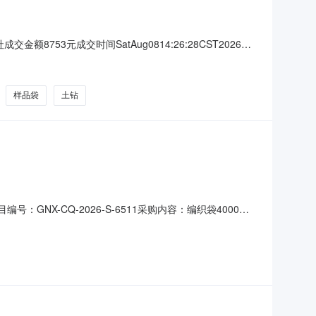
3元成交时间SatAug0814:26:28CST2026品
品袋/800CNY1*塑料制品*塑料桶/2CNY480*金属制品*土
样品袋
土钻
X-CQ-2026-S-6511采购内容：编织袋4000
靴雨衣30件共18350元。报名时间需向甘南县中兴乡农村产权
村产权交易服务站采购方式：竞价采购（反向竞价）采购预算