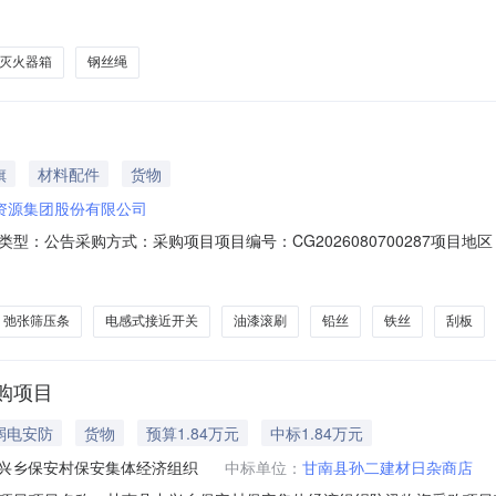
灭火器箱
钢丝绳
旗
材料配件
货物
资源集团股份有限公司
：公告采购方式：采购项目项目编号：CG2026080700287项目地
、采购品信息序号采购品名称规格单位1铅丝10#公斤（千克）2铁丝12#公斤（千克
L=1230mm根7刮板机马蹄式连接环？18*64/23CrNiMoMnSi个8刮板L=
弛张筛压条
电感式接近开关
油漆滚刷
铅丝
铁丝
刮板
购项目
弱电安防
货物
预算1.84万元
中标1.84万元
兴乡保安村保安集体经济组织
中标单位：
甘南县孙二建材日杂商店