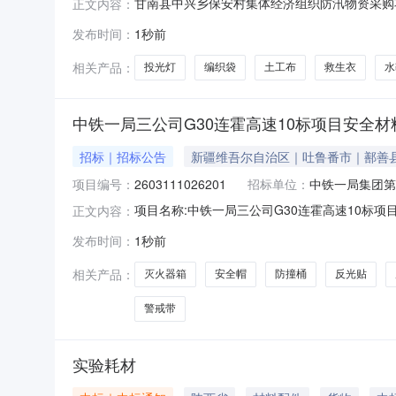
甘南县中兴乡保安村集体经济组织防汛物资采购项目
正文内容：
条、土工布900平方米、便携工作灯20个，救生衣8
发布时间：
1秒前
名时间需向甘南县中兴乡农村产权交易专户账户
相关产品：
投光灯
编织袋
土工布
救生衣
水
中铁一局三公司G30连霍高速10标项目安全材
招标｜招标公告
新疆维吾尔自治区｜吐鲁番市｜鄯善
项目编号：
2603111026201
招标单位：
中铁一局集团第
项目名称:中铁一局三公司G30连霍高速10标项目安全
正文内容：
截止时间:2026-08-1018:00招标方联系人:
发布时间：
1秒前
付条件:结算后付款发票种类:增值税专用发票发票抬
相关产品：
灭火器箱
安全帽
防撞桶
反光贴
警戒带
实验耗材