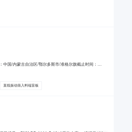
区：中国/内蒙古自治区/鄂尔多斯市/准格尔旗截止时间：
）3油漆滚刷4寸个4电感式接近开关B18-M18-AD4X个5刮
830m
直线振动筛入料端盲板