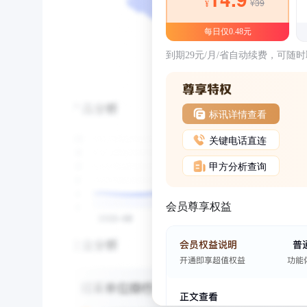
¥39
¥
每日仅0.48元
到期29元/月/省自动续费，可随
标讯详情查看
关键电话直连
甲方分析查询
会员尊享权益