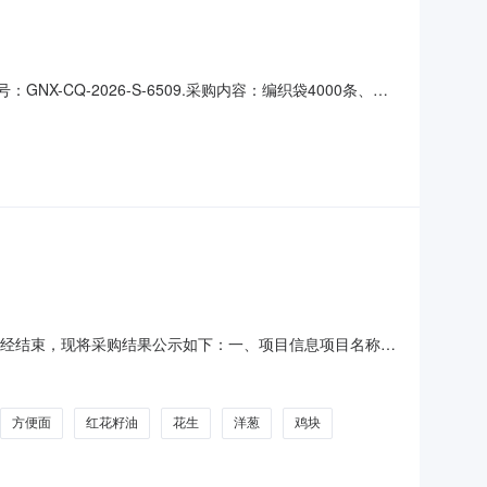
CQ-2026-S-6509.采购内容：编织袋4000条、土
30件共18350元。报名时间需向甘南县中兴乡农村产权交易专
交易服务站采购方式：竞价采购（反向竞价）采购预算（元）
采购已经结束，现将采购结果公示如下：一、项目信息项目名称:
联系人:马尔江项目联系电话:15909050260采购计划文号:
克自治县报价起止时间:-二、采购单位信息
方便面
红花籽油
花生
洋葱
鸡块