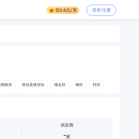
登录/注册
丝细铁丝
铁丝及铁丝扣
慢走丝
钢丝
锌丝
供应商
-
家