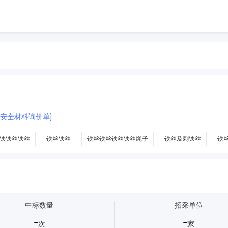
目安全材料询价单]
铁铁丝铁丝
铁丝铁丝
铁丝铁丝铁丝铁丝绳子
铁丝及刺铁丝
铁
中标数量
招采单位
-
-
次
家