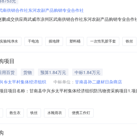
8753元
武南供销合作社东河农副产品购销专业合作社
交供应商武威市凉州区武南供销合作社东河农副产品购销专业合作社成交金额875
8*橡胶制品*橡胶手套/20CNY15*塑料制品*绑扎带/20CNY20*纸制品*样
料制品*塑料瓶/860CNY1.6*水冰雪*实验纯净水/22CNY45*
实验纯净水
干电池
插地牌
塑料桶
一次性乳胶手套
铁丝
购项目
日用百货
货物
预算1.84万元
中标1.84万元
兴乡太平村集体经济组织
中标单位：
甘南县孙二建材日杂商店
目名称：甘南县中兴乡太平村集体经济组织防汛物资采购项目1.项目编号：GN
80件，投光灯1只铁丝（10#）50公斤，铅丝100公斤，铁锹20把，水
。采购人：甘南县中兴乡太平村集体经济组织代理机构：甘南县中兴乡农
救生衣
铁丝
水靴雨衣
便携工作灯
购