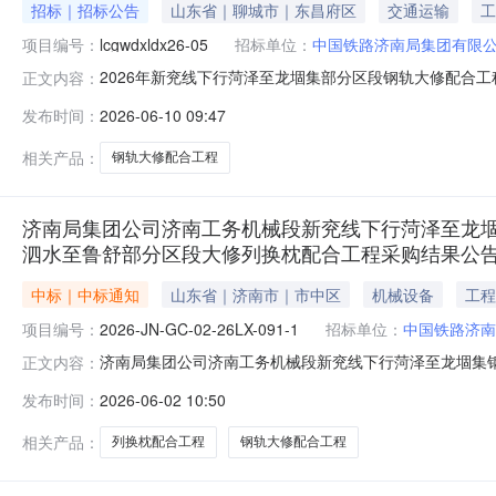
招标｜招标公告
山东省｜聊城市｜东昌府区
交通运输
工
项目编号：
lcgwdxldx26-05
招标单位：
中国铁路济南局集团有限
2026年新兖线下行菏泽至龙堌集部分区段钢轨大修配合
正文内容：
工程项目采购公告编号:lcgwdxldx26-05一、项
发布时间：
2026-06-10 09:47
修配合工程项目。（三）项目地点：新兖线下行菏泽至龙堌集1
项目
相关产品：
钢轨大修配合工程
济南局集团公司济南工务机械段新兖线下行菏泽至龙堌
泗水至鲁舒部分区段大修列换枕配合工程采购结果公告(项目编号:2
中标｜中标通知
山东省｜济南市｜市中区
机械设备
工程
项目编号：
2026-JN-GC-02-26LX-091-1
招标单位：
中国铁路济南
济南局集团公司济南工务机械段新兖线下行菏泽至龙堌集
正文内容：
换枕配合工程采购结果公告（项目编号：2026-JN-GC-0
发布时间：
2026-06-02 10:50
下行菏泽至龙堌集钢轨大修配合工程；新兖线下行沙土集至嘉
GC-02
相关产品：
列换枕配合工程
钢轨大修配合工程