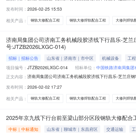
人：中国铁路济南局集团有限公司济南工务机械段2.招标
发布时间：
2026-02-25 15:53
工程3.招标编号：JTZB2026LXGC-0144.评标
工程
相关产品：
钢轨大修配合工程
钢轨大修焊轨配合工程
大修列焊轨
济南局集团公司济南工务机械段胶济线下行昌乐-芝兰
号:JTZB2026LXGC-014)
招标｜招标公告
山东省｜济南市｜市中区
机械设备
工程
项目编号：
JTZB2026LXGC-014
招标单位：
中国铁路济南局集团
济南局集团公司济南工务机械段胶济线下行昌乐-芝兰庄钢轨大
正文内容：
济南局集团公司济南工务机械段胶济线下行昌乐-芝兰庄
发布时间：
2026-02-02 17:27
线下行龙堌集-菏泽部分区段更换新轨等8个大修项目方案的
道床清筛等39个大修
相关产品：
钢轨大修配合工程
钢轨大修焊轨配合工程
大修列焊轨
2025年京九线下行台前至梁山部分区段钢轨大修配合
中标｜中标通知
山东省｜聊城市｜东昌府区
交通运输
工