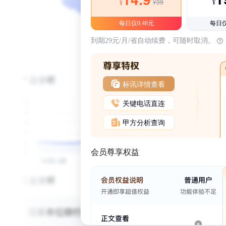
¥39
¥
¥
每日仅0.48元
每日仅
到期29元/月/省自动续费，可随时取消。
标讯详情查看
关键电话直连
甲方分析查询
会员尊享权益