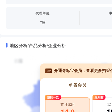
代理单位
-
家
地区分析/产品分析/企业分析
开通寻标宝会员，查看更多招采
VIP
单省会员
限购一次
最划算
1
首月试用
1
14.9