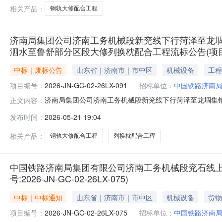
部分区段更换新轨等8个
相关产品：
钢轨大修配合工程
济南局集团公司济南工务机械段新兖线下行菏泽至龙堌
泗水至鲁舒部分区段大修列换枕配合工程流标公告(项目编号:202
中标｜废标公告
山东省｜济南市｜市中区
机械设备
工程
项目编号：
2026-JN-GC-02-26LX-091
招标单位：
中国铁路济南
济南局集团公司济南工务机械段新兖线下行菏泽至龙堌集
正文内容：
换枕配合工程流标公告（项目编号：2026-JN-GC-02
发布时间：
2026-05-21 19:04
泽至龙堌集钢轨大修配合工程；新兖线下行沙土集至嘉祥钢轨大
26L
相关产品：
钢轨大修配合工程
列换枕配合工程
中国铁路济南局集团有限公司济南工务机械段兖石线上
号:2026-JN-GC-02-26LX-075)
中标｜中标通知
山东省｜济南市｜市中区
机械设备
货物
项目编号：
2026-JN-GC-02-26LX-075
招标单位：
中国铁路济南