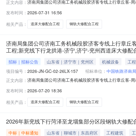
济南局集团公司济南工务机械段胶济客专线上行章丘客-周
正文内容：
济宁，济宁-兖州西道床大修配合工程采购结果公告（项目编号：
发布时间：
2026-07-31 16:56
南工务机械段胶济客专线上行章丘客-周村东钢轨大修配合
道床大修
相关产品：
道床大修配合工程
钢轨大修配合工程
济南局集团公司济南工务机械段胶济客专线上行章丘客-
工程;新兖线下行龙拱港-济宁,济宁-兖州西道床大修配合工程采购
招标｜招标公告
山东省｜济宁市｜兖州区
机械设备
工程
项目编号：
2026-JN-GC-02-26LX-157
招标单位：
中国铁路济南
济南局集团公司济南工务机械段胶济客专线上行章丘客-周
正文内容：
济宁，济宁-兖州西道床大修配合工程采购公告（项目编号：20
发布时间：
2026-07-20 18:36
程；泰肥线鱼池村-湖屯钢轨大修配合工程；泰肥线穆庄-
公司计统部关于
相关产品：
道床大修配合工程
钢轨大修配合工程
2026年新兖线下行菏泽至龙堌集部分区段钢轨大修
中标｜中标通知
山东省｜聊城市｜东昌府区
工程建筑
工