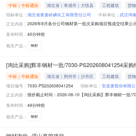
中标｜中标通知
湖北省｜孝感市｜大悟县
工程建筑
货物
招标单位：
湖北省黄麦岭磷化工有限责任公司
中标单位：
武汉鸿
2026年8月各分公司钢材第一批次采购项目预成交结果公示
正文内容：
采购平台发布询比采购公告，2026年08月05日在湖北
发布时间：
40分钟前
果，现进行预成交结果公示。二、预成交结果名次第一名
305551.093
相关产品：
钢材
[询比采购]辉丰钢材一批/7030-PS202608041254
中标｜中标通知
湖北省｜荆州市｜沙市区
工程建筑
货物
项目编号：
7030-PS202608041254
招标单位：
安道麦股份有限公
报价截止时间：2026-08-10【询比采购】辉丰钢材一批/70
正文内容：
一批采购项目编号：7030-PS202608041254
发布时间：
49分钟前
式：如对公示内容有异议的，请于本结果公布之日起0个
相关产品：
钢材
钢材询价--浮山直管项目