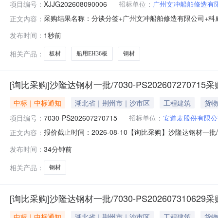
项目编号：
XJJG202608090006
招标单位：
广州文冲船舶修造有
采购结果名称：分谈分签+广州文冲船舶修造有限公司+科威特春
正文内容：
称：采购方案编号：签约类型：采购方式：询价采购参与
发布时间：
1秒前
述规格型号计量单位采购数量中标数量成交单价到货日期交货地点1中
相关产品：
板材
船用EH36板
钢材
[询比采购]沙隆达钢材一批/7030-PS20260727071
中标｜中标通知
湖北省｜荆州市｜沙市区
工程建筑
货物
项目编号：
7030-PS202607270715
招标单位：
安道麦股份有限公
报价截止时间：2026-08-10【询比采购】沙隆达钢材一批/7
正文内容：
钢材一批采购项目编号：7030-PS2026072707
发布时间：
34分钟前
式：如对公示内容有异议的，请于本结果公布之日起0个
相关产品：
钢材
[询比采购]沙隆达钢材一批/7030-PS20260731062
中标｜中标通知
湖北省｜荆州市｜沙市区
工程建筑
货物