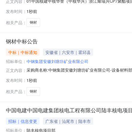
01中国核建中核华誉（中核华兴）浙江耀瑞兴CP7聚酯项
正文内容：
核建中核华誉（中核华兴）浙江耀瑞兴CP7聚酯项目钢材
发布时间：
1秒前
人1CNEC-XJD-26-1009401中国核建中核华誉
晟商贸
相关产品：
钢材
钢材中标公告
中标｜中标通知
安徽省｜六安市｜霍邱县
招标单位：
中钢集团安徽刘塘坊矿业有限公司
采购商名称:中钢集团安徽刘塘坊矿业有限公司-设备材料部采购
正文内容：
发布时间：
1秒前
相关产品：
钢材
中国电建中国电建集团核电工程有限公司陆丰核电项目
招标｜信息变更
广东省｜汕尾市｜陆丰市
招标单位：
陆丰核电项目部