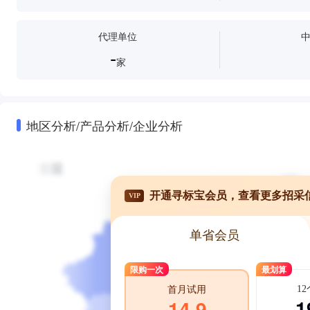
代理单位
-
家
地区分析/产品分析/企业分析
开通寻标宝会员，查看更多招采
VIP
单省会员
限购一次
最划算
1
首月试用
1
14.9