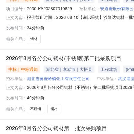
项目编号：
7030-PS202607310629
招标单位：
安道麦股份有限公
报价截止时间：2026-08-10【询比采购】沙隆达钢材一批/7
正文内容：
钢材一批采购项目编号：7030-PS2026073106
发布时间：
34分钟前
式：如对公示内容有异议的，请于本结果公布之日起0个
相关产品：
钢材
2026年8月各分公司钢材(不锈钢)第二批采购项目
中标｜中标通知
湖北省｜孝感市｜大悟县
工程建筑
货物
招标单位：
湖北省黄麦岭磷化工有限责任公司
中标单位：
武汉盛
2026年8月各分公司钢材（不锈钢）第二批采购项目20
正文内容：
次采购项目于2026年08月03日在中国招标投标公共服务
发布时间：
40分钟前
08月05日完成评审工作。根据评审小组提交的评审报告
物资有限公司泰
相关产品：
不锈钢
钢材
2026年8月各分公司钢材第一批次采购项目