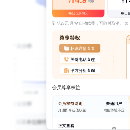
¥39
¥
¥
每日仅0.48元
每日仅
到期29元/月/省自动续费，可随时取消。
标讯详情查看
关键电话直连
甲方分析查询
会员尊享权益