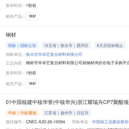
公示如下：项目标号：1011-XJ-2607-15080项
发布时间：
1秒前
上不锈钢有限公司；乌鲁木齐秋实奥商贸有限公司投诉电话：19183
相关产品：
钢材
钢材
招标｜招标公告
河北省｜衡水市｜冀州区
8天后投标截止
招标单位：
衡水市华卓艺复合材料有限公司
钢材市华卓艺复合材料有限公司就钢材询价在电子采购平
正文内容：
称及数量钢材三、投标相关要求供应商须登录中国采购与
发布时间：
1秒前
商需为依法注册的独立法人或具有独立承担民事责任能力
供应商独立完成，项目落地合同不允许代理商签约。
相关产品：
钢材
01中国核建中核华誉(中核华兴)浙江耀瑞兴CP7聚
中标｜中标通知
江苏省｜扬州市｜仪征市
项目编号：
CNEC-XJD-26-10094
招标单位：
中国核工业建设股份