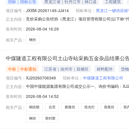
招标｜招标公告
黑龙江省｜牡丹江市｜林口县
工程建筑
项目编号：
JXXM-20261149-JJ414
招标单位：
黑龙江一键供应链
竞价采购公告经协（黑龙江）项目管理有限公司(以下称“代理
正文内容：
式》(GB/T43711-2024)《关于明确出资企业阳光
发布时间：
2026-08-04 16:29
〔2024〕145号）的有关规定，对黑龙江一键供应链管理
相关产品：
钢丝
中煤隧道工程有限公司土山寺站采购五金杂品结果公
中标｜中标通知
江苏省｜徐州市｜鼓楼区
材料配件
货物
项目编号：
XJ20260706349
招标单位：
中煤隧道工程有限公司
中国中煤能源集团有限公司成交公示一、询价书编码：XJ2
正文内容：
司四、成交金额：419610.2元。特此公告。采购单位：中煤
发布时间：
2026-08-04 14:52
率交货日期061114000847密封胶|705支100.0132026-08-05
相关产品：
铜挂锁
合页
膨胀丝
投光灯
燕尾丝
双
钢丝
密封胶