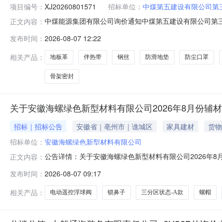
项目编号：
XJ20260801571
招标单位：
中煤第五建设有限公司第
中煤能源集团有限公司询价通知中煤第五建设有限公司第三工
正文内容：
式：（1）参与公开询价业务的报价单位，请登录或注册中煤供应链
发布时间：
2026-08-07 12:22
中煤供应链系统（http://ego.chinacoal.com）后
相关产品：
地板革
伴热带
钢丝
防滑地垫
防尘口罩
骨架密封
关于安徽海螺绿色新型材料有限公司2026年8月份辅
招标｜招标公告
安徽省｜亳州市｜谯城区
家具建材
货物
招标单位：
安徽海螺绿色新型材料有限公司
公告详情：关于安徽海螺绿色新型材料有限公司2026年
正文内容：
现开展询比价工作。为进一步体现公开、公平、公正、诚
发布时间：
2026-08-07 09:17
一、询价内容概况：1.询价内容：本次询价采购的是辅材，
50cm*35cm*4cm国标套103
相关产品：
电动遥控浮球阀
锁鼻子
三分区状态-A款
螺帽