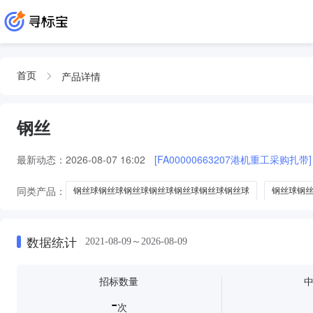
产品详情
首页
钢丝
最新动态：
2026-08-07 16:02
[FA00000663207港机重工采购扎带]
同类产品：
钢丝球钢丝球钢丝球钢丝球钢丝球钢丝球钢丝球
钢丝球钢
钢丝球钢丝轮
钢丝封签钢丝
砂轮
砂纸
磨头
砂碟
数据统计
2021-08-09～2026-08-09
招标数量
-
次