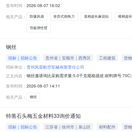
对扎带等（物资名称）采购进行公开询价。二、项目概况与采购
发布时间：
2026-08-07 16:02
际采购合同模板3.2付款方式：包括但不限于为：支票、
由乙
相关产品：
防爆风扇
舍弃式倒角刀
直柄超长麻花钻
锥柄超
导板弹性臂
钢丝
招标｜招标公告
贵州省｜安顺市｜西秀区
工程建筑
货物
招标单位：
贵州风雷航空军械有限责任公司
钢丝邀请询比采购需求量:5.0千克规格描述:材料牌号:70C;
正文内容：
任公司联系人:开通认证会员可见联系电话:开通认证会员可见询
发布时间：
2026-08-07 14:11
相关产品：
钢丝
特凿石头梅五金材料33询价通知
招标｜招标公告
江苏省｜徐州市｜泉山区
材料配件
货物