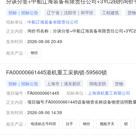
分谈分签+中船辽海装备有限责任公司+3YC2B的询价
招标｜招标公告
辽宁省｜沈阳市｜和平区
工程建筑
货物
招标单位：
中船辽海装备有限责任公司
询价书名称：分谈分签+中船辽海装备有限责任公司+3YC2B
正文内容：
指定2991010钢丝公斤2026-08-20不指定寻源要求
发布时间：
2026-08-06 20:49
价：否附加费（附加费包括运费、包装费、服务费、其他费用
相关产品：
钢丝
FA00000661445港机重工采购锁-59560锁
招标｜招标公告
上海市｜浦东新区
弱电安防
货物
项目编号：
FA00000661445
招标单位：
上海港机重工有限公司
项目编号:FA00000661445设备物资名称设备物资说明数量
正文内容：
1000059560240.013%件其他陆上设备配件物资名称：尼龙
发布时间：
2026-08-06 14:39
手082012-1N；采购要求：；SAP询价单：10000595
相关产品：
电缆标志号码管
拉手
钢丝
翘板开关
锁