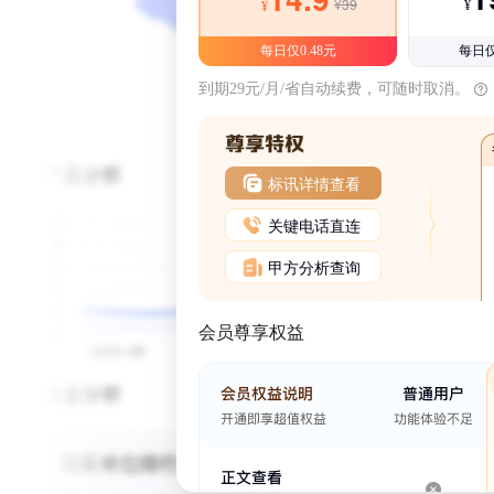
¥39
¥
¥
每日仅0.48元
每日仅
到期29元/月/省自动续费，可随时取消。
标讯详情查看
关键电话直连
甲方分析查询
会员尊享权益