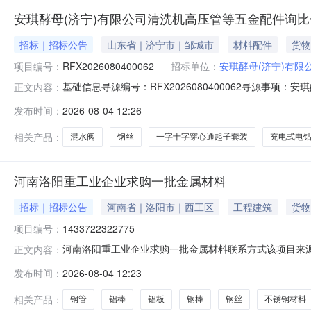
安琪酵母(济宁)有限公司清洗机高压管等五金配件询比
招标｜招标公告
山东省｜济宁市｜邹城市
材料配件
货物
项目编号：
RFX2026080400062
招标单位：
安琪酵母(济宁)有限
基础信息寻源编号：RFX2026080400062寻源
正文内容：
公司中标日期：总中标金额：联系人及联系方式采购联系人：韩靓联
发布时间：
2026-08-04 12:26
数量单位供应商编码供应商名称中标数量中标金额中标比例1BJ00
相关产品：
混水阀
钢丝
一字十字穿心通起子套装
充电式电
河南洛阳重工业企业求购一批金属材料
招标｜招标公告
河南省｜洛阳市｜西工区
工程建筑
货物
项目编号：
1433722322775
河南洛阳重工业企业求购一批金属材料联系方式该项目来源于钢
正文内容：
https://www.zwggb.com订单编号143372
发布时间：
2026-08-04 12:23
350余吨，诚寻厂家供应商报价合作。采购需求：物资
相关产品：
钢管
铝棒
铝板
钢棒
钢丝
不锈钢材料