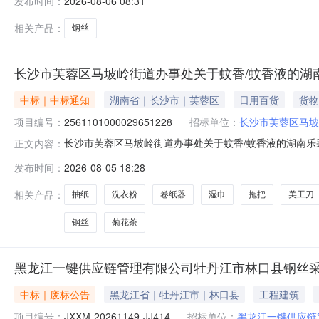
发布时间：
2026-08-06 08:31
〔2024〕145号）的有关规定，对黑龙江一键供应链管
相关产品：
钢丝
长沙市芙蓉区马坡岭街道办事处关于蚊香/蚊香液的湖
中标｜中标通知
湖南省｜长沙市｜芙蓉区
日用百货
货物
项目编号：
2561101000029651228
招标单位：
长沙市芙蓉区马坡
长沙市芙蓉区马坡岭街道办事处关于蚊香/蚊香液的湖南乐采网
正文内容：
长沙市芙蓉区马坡岭街道办事处关于蚊香/蚊香液的湖南乐采网超
发布时间：
2026-08-05 18:28
市芙蓉区报价起止时间：-二、采购单位信息采购单位名称
相关产品：
抽纸
洗衣粉
卷纸器
湿巾
拖把
美工刀
钢丝
菊花茶
黑龙江一键供应链管理有限公司牡丹江市林口县钢丝采购
中标｜废标公告
黑龙江省｜牡丹江市｜林口县
工程建筑
项目编号：
JXXM-20261149-JJ414
招标单位：
黑龙江一键供应链