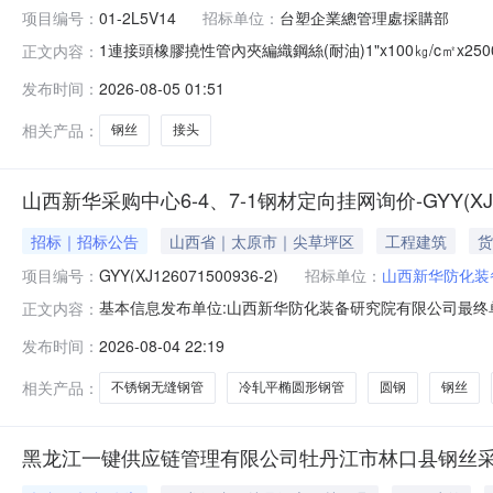
项目编号：
01-2L5V14
招标单位：
台塑企業總管理處採購部
1連接頭橡膠撓性管內夾編織鋼絲(耐油)1"x100㎏/c㎡x250
正文内容：
日询价案号交货地点2026/08/1223:59:5901-2L5V14
发布时间：
2026-08-05 01:51
相关产品：
钢丝
接头
山西新华采购中心6-4、7-1钢材定向挂网询价-GYY(XJ126
招标｜招标公告
山西省｜太原市｜尖草坪区
工程建筑
货
项目编号：
GYY(XJ126071500936-2)
招标单位：
山西新华防化装
基本信息发布单位:山西新华防化装备研究院有限公司最终单
正文内容：
方式:0351-2877350采购明细序号商品名称品类采购数量最少响
发布时间：
2026-08-04 22:19
EA1001010010020246；2不锈钢板黑色金属材料81.0kg81.
相关产品：
不锈钢无缝钢管
冷轧平椭圆形钢管
圆钢
钢丝
黑龙江一键供应链管理有限公司牡丹江市林口县钢丝采