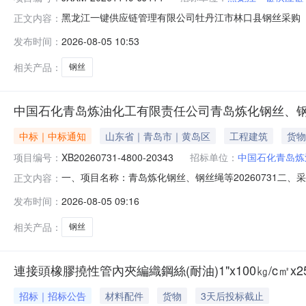
黑龙江一键供应链管理有限公司牡丹江市林口县钢丝采购（
正文内容：
20261149-JJ414（08606-01-0367）
发布时间：
2026-08-05 10:53
15440000.00元七、采购公告发布日期：2026年08月0
相关产品：
钢丝
中国石化青岛炼油化工有限责任公司青岛炼化钢丝、钢丝
中标｜中标通知
山东省｜青岛市｜黄岛区
工程建筑
货物
项目编号：
XB20260731-4800-20343
招标单位：
中国石化青岛炼
一、项目名称：青岛炼化钢丝、钢丝绳等20260731二、采购公告/
正文内容：
商名称候选供应商已报物料交货时间1无锡市骏业不锈钢有限公司预成交
发布时间：
2026-08-05 09:16
应商已报物料交货时间1无锡市骏业不锈钢有限公司预成交供应商2
相关产品：
钢丝
連接頭橡膠撓性管內夾編織鋼絲(耐油)1"x100㎏/c㎡x2500
招标｜招标公告
材料配件
货物
3天后投标截止