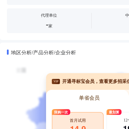
代理单位
-
家
地区分析/产品分析/企业分析
开通寻标宝会员，查看更多招采
VIP
单省会员
限购一次
最划算
1
首月试用
1
14.9