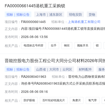
FA00000661445港机重工采购锁
招标｜招标公告
上海市｜浦东新区
弱电安防
货物
项目编号：
FA00000661445
招标单位：
上海港机重工有限公司
内容:项目编号:FA00000661445港机重工锁等直接
正文内容：
（资金来源），出资比例为100%。该项目已具备采购条
发布时间：
2026-08-06 13:56
公示）¨涉及国家秘密、国家安全或企业重大商业秘密，不
原供应商采购，
相关产品：
电缆标志号码管
拉手
钢丝
翘板开关
锁
晋能控股电力股份工程公司大同分公司材料2026年同
招标｜招标公告
山西省｜大同市｜云冈区
材料配件
服务
项目编号：
RA26080401963
招标单位：
晋控电力山西物资采购有
询价单号RA26080401963采购方式公开采购员联系电话报名
正文内容：
大同分公司物料信息物料代码物料名称规格型号品牌采购数量计量单位要求交货
发布时间：
2026-08-06 09:16
31507*3.2焊条J507*3.2400.0公斤2026-08-31507*4.0焊条
相关产品：
防护眼镜
百叶轮砂纸抛光片
角磨片
氧气带