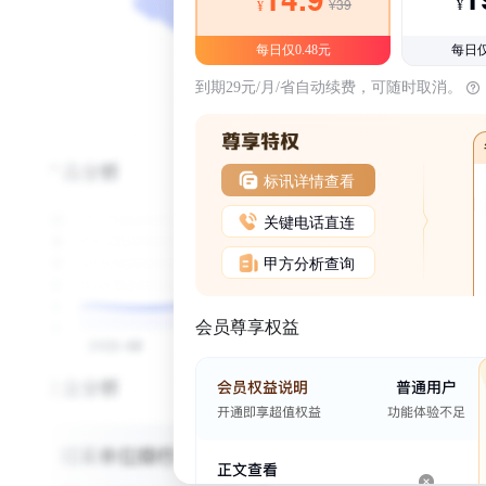
¥39
¥
¥
每日仅0.48元
每日仅
到期29元/月/省自动续费，可随时取消。
标讯详情查看
关键电话直连
甲方分析查询
会员尊享权益