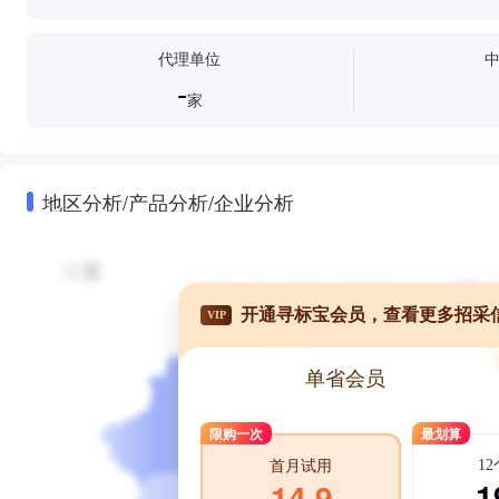
代理单位
-
家
地区分析/产品分析/企业分析
开通寻标宝会员，查看更多招采
VIP
单省会员
限购一次
最划算
1
首月试用
1
14.9