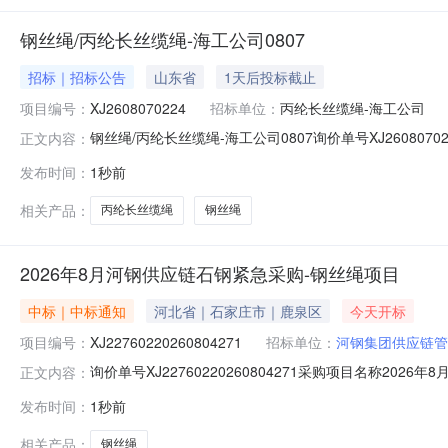
钢丝绳/丙纶长丝缆绳-海工公司0807
招标｜招标公告
山东省
1天后投标截止
项目编号：
XJ2608070224
招标单位：
丙纶长丝缆绳-海工公司
钢丝绳/丙纶长丝缆绳-海工公司0807询价单号XJ2608070
正文内容：
述计量单位数量计划编号钢丝绳钢丝绳\直径:30mm\结构:6×3
发布时间：
1秒前
准:GB/T20118钢丝绳\直径:30mm\结构:6×36WS+IWRC
相关产品：
丙纶长丝缆绳
钢丝绳
2026年8月河钢供应链石钢紧急采购-钢丝绳项目
中标｜中标通知
河北省｜石家庄市｜鹿泉区
今天开标
项目编号：
XJ22760220260804271
招标单位：
河钢集团供应链管
询价单号XJ22760220260804271采购项目名称20
正文内容：
时间开始时间2026-08-04公示时间结束时间2026-08
发布时间：
1秒前
相关产品：
钢丝绳