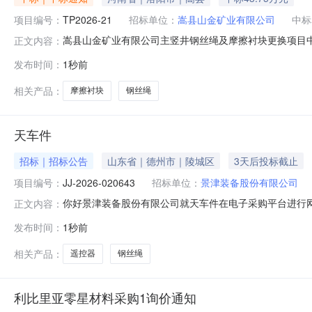
项目编号：
TP2026-21
招标单位：
嵩县山金矿业有限公司
中标
嵩县山金矿业有限公司主竖井钢丝绳及摩擦衬块更换项目中
正文内容：
SDSH-26JN0163205有效起始日期2026-08-07
发布时间：
1秒前
三、评审日期：2026-08-0609:45四、评审结果
相关产品：
摩擦衬块
钢丝绳
天车件
招标｜招标公告
山东省｜德州市｜陵城区
3天后投标截止
项目编号：
JJ-2026-020643
招标单位：
景津装备股份有限公司
你好景津装备股份有限公司就天车件在电子采购平台进行网上
正文内容：
式：询价项目二、物资名称及数量：序号物料编码物料名称规格数量计量单位1
发布时间：
1秒前
供应商须登录景津电子采购平台【http://gys.jjylj
相关产品：
遥控器
钢丝绳
利比里亚零星材料采购1询价通知