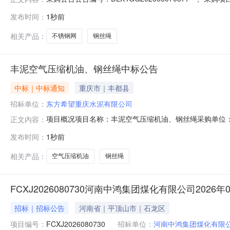
公司钢丝绳、不锈钢丝网采购采购内容和范围：沧州华润热电有限
发布时间：
1秒前
绳）、赵工-18376330090（平纹编织不锈钢网）
相关产品：
不锈钢网
钢丝绳
丰泥空气压缩机油、钢丝绳中标公告
中标｜中标通知
重庆市｜丰都县
招标单位：
东方希望重庆水泥有限公司
项目概况项目名称：丰泥空气压缩机油、钢丝绳采购单位
正文内容：
标详情此项目您尚未参与或未中标，欢迎下次参与。
发布时间：
1秒前
相关产品：
空气压缩机油
钢丝绳
FCXJ2026080730河南中鸿集团煤化有限公司2026
招标｜招标公告
河南省｜平顶山市｜石龙区
项目编号：
FCXJ2026080730
招标单位：
河南中鸿集团煤化有限