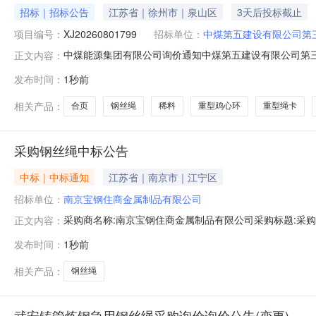
招标｜招标公告
江苏省｜徐州市｜泉山区
3天后投标截止
项目编号：
XJ20260801799
招标单位：
中煤第五建设有限公司第
中煤能源集团有限公司询价通知中煤第五建设有限公司第三工
正文内容：
式：（1）参与公开询价业务的报价单位，请登录或注册中煤供应链
发布时间：
1秒前
中煤供应链系统（http://ego.chinacoal.com）后
相关产品：
合页
钢丝绳
稀料
重型鸡心环
重型绳卡
采购钢丝绳中标公告
中标｜中标通知
江苏省｜南京市｜江宁区
招标单位：
南京宝钢住商金属制品有限公司
采购商名称:南京宝钢住商金属制品有限公司采购标题:采购钢丝
正文内容：
发布时间：
1秒前
相关产品：
钢丝绳
武安铸管炼钢急用钢丝绳采购询价询价公告(变更)