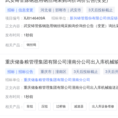
招标｜信息变更
河北省｜邯郸市｜武安市
3天后投标截止
项目编号：
XJ0146409A
招标单位：
新兴铸管股份有限公司供应链
武安铸管炼钢急用钢丝绳采购询价询价公告（变更）询比采
正文内容：
2026-08-1015:40四、报价有效期：2026-0
发布时间：
1秒前
式：15031022672九、询比采购类型：库内公开询
单位行
相关产品：
钢丝绳
重庆储备粮管理集团有限公司潼南分公司出入库机械
招标｜招标公告
重庆市｜潼南区
3天后投标截止
3天后
招标单位：
重庆储备粮管理集团有限公司潼南分公司
重庆储备粮管理集团有限公司潼南分公司出入库机械输送
正文内容：
合条件的单位积极参与报价，以下是询价采购的相关信息
发布时间：
1秒前
地点：重庆市潼南区小渡粮库、潼南储备库、塘坝粮库四、
维修保养出入库设备台22补仓机550-9
相关产品：
靠辊
压辊
过桥轴
减速器
出入库设备维修