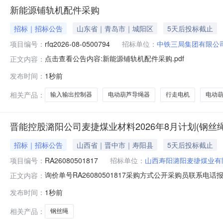
新能源铺轨机配件采购
招标｜招标公告
山东省｜青岛市｜城阳区
5天后投标截止
项目编号：
rfq2026-08-0500794
招标单位：
中铁三局集团有限公
点击查看公告内容:新能源铺轨机配件采购.pdf
正文内容：
发布时间：
1秒前
相关产品：
输入输出控制器
电动葫芦导绳器
行走电机
电动
晋能控股潞阳公司麦捷煤业材料2026年8月计划(钢丝
招标｜招标公告
山西省｜晋中市｜寿阳县
5天后投标截止
项目编号：
RA26080501817
招标单位：
山西寿阳潞阳麦捷煤业有
询价单号RA26080501817采购方式公开采购员联系电话报名
正文内容：
料代码物料名称规格型号品牌采购数量计量单位要求交货期备注钢丝绳
发布时间：
1秒前
县寿阳潞阳麦捷煤业有限公司二、保证金额度：0.0元三、商务
相关产品：
钢丝绳