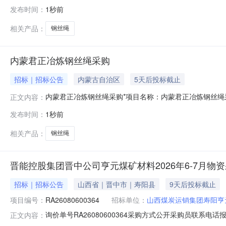
贵绳钢丝绳销售有限公司付款方式及相关要求：款到发货，乙
发布时间：
1秒前
1870-φ30右交单价：11200元/吨数量：5吨
相关产品：
钢丝绳
内蒙君正冶炼钢丝绳采购
招标｜招标公告
内蒙古自治区
5天后投标截止
内蒙君正冶炼钢丝绳采购*项目名称：内蒙君正冶炼钢丝绳采购*项目发布
正文内容：
与投标请联系项目负责人进行平台注册或发送供应商资质文件至邮箱：
发布时间：
1秒前
相关产品：
钢丝绳
晋能控股集团晋中公司亨元煤矿材料2026年6-7月
招标｜招标公告
山西省｜晋中市｜寿阳县
9天后投标截止
项目编号：
RA26080600364
招标单位：
山西煤炭运销集团寿阳亨
询价单号RA26080600364采购方式公开采购员联系电话报名
正文内容：
料信息物料代码物料名称规格型号品牌采购数量计量单位要求交货期备注6