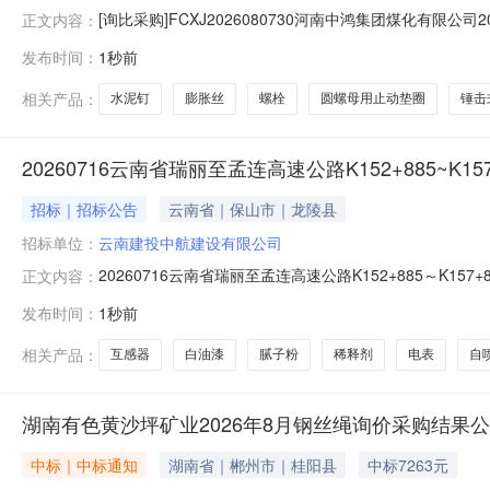
[询比采购]FCXJ2026080730河南中鸿集团煤化有
正文内容：
上公开询比价。二、项目内容及要求1、项目名称。河南中鸿集团
发布时间：
1秒前
本项目要求制造商参与比价，若新注册的供应商中选后需
相关产品：
水泥钉
膨胀丝
螺栓
圆螺母用止动垫圈
锤击
20260716云南省瑞丽至孟连高速公路K152+885~K
招标｜招标公告
云南省｜保山市｜龙陵县
招标单位：
云南建投中航建设有限公司
20260716云南省瑞丽至孟连高速公路K152+885
正文内容：
省瑞丽至孟连高速公路K152+885～K157+864
发布时间：
1秒前
省瑞丽至孟连高速公路K152+885～K157+864段
相关产品：
互感器
白油漆
腻子粉
稀释剂
电表
自
湖南有色黄沙坪矿业2026年8月钢丝绳询价采购结果
中标｜中标通知
湖南省｜郴州市｜桂阳县
中标7263元