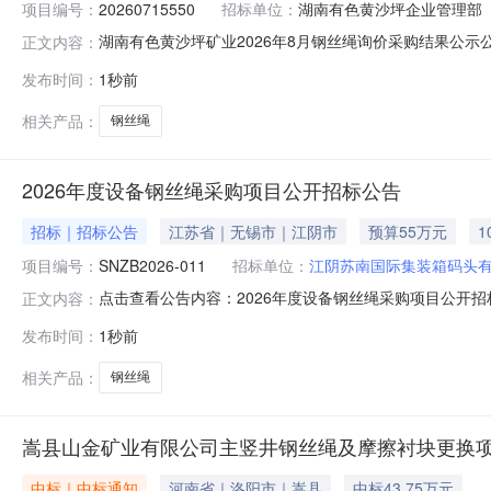
项目编号：
20260715550
招标单位：
湖南有色黄沙坪企业管理部
湖南有色黄沙坪矿业2026年8月钢丝绳询价采购结果公示公开
正文内容：
名称:湖南有色黄沙坪企业管理部工期（供货期或服务期）:以
发布时间：
1秒前
2026年8月钢丝绳询价采购结果公示项目名称：湖南有色黄
相关产品：
钢丝绳
2026年度设备钢丝绳采购项目公开招标公告
招标｜招标公告
江苏省｜无锡市｜江阴市
预算55万元
项目编号：
SNZB2026-011
招标单位：
江阴苏南国际集装箱码头
点击查看公告内容：2026年度设备钢丝绳采购项目公开招
正文内容：
发布时间：
1秒前
相关产品：
钢丝绳
嵩县山金矿业有限公司主竖井钢丝绳及摩擦衬块更换
中标｜中标通知
河南省｜洛阳市｜嵩县
中标43.75万元