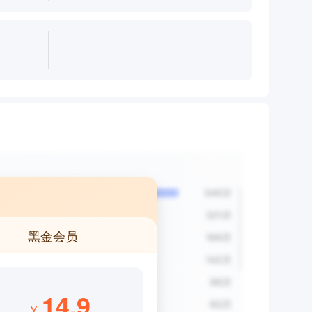
黑金会员
14.9
¥