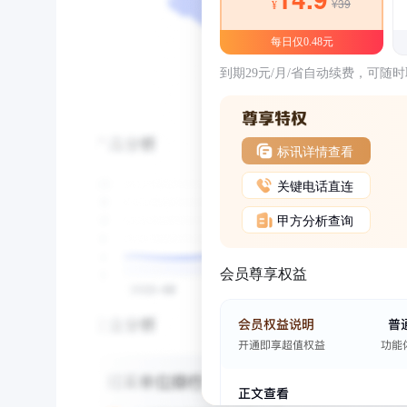
¥39
¥
每日仅0.48元
到期29元/月/省自动续费，可随
标讯详情查看
关键电话直连
甲方分析查询
会员尊享权益