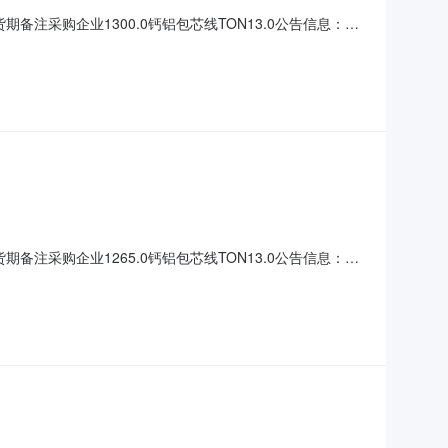
率交货期备注采购企业1300.0钙铝包芯线TON13.0公告信息：公
ocx信息来源请点击：
率交货期备注采购企业1265.0钙铝包芯线TON13.0公告信息：公
ocx信息来源请点击：