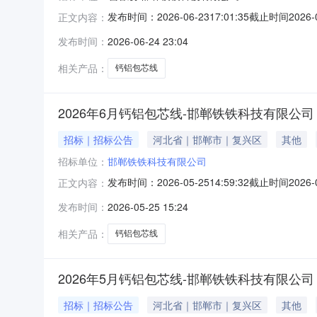
发布时间：2026-06-2317:01:35截止时间
正文内容：
告附件：1782204218048邯钢合金科钙铝包芯
发布时间：
2026-06-24 23:04
相关产品：
钙铝包芯线
2026年6月钙铝包芯线-邯郸铁铁科技有限公司
招标｜招标公告
河北省｜邯郸市｜复兴区
其他
招标单位：
邯郸铁铁科技有限公司
发布时间：2026-05-2514:59:32截止时间
正文内容：
告附件：1779670512248合金钙铝包芯线技术
发布时间：
2026-05-25 15:24
相关产品：
钙铝包芯线
2026年5月钙铝包芯线-邯郸铁铁科技有限公司
招标｜招标公告
河北省｜邯郸市｜复兴区
其他