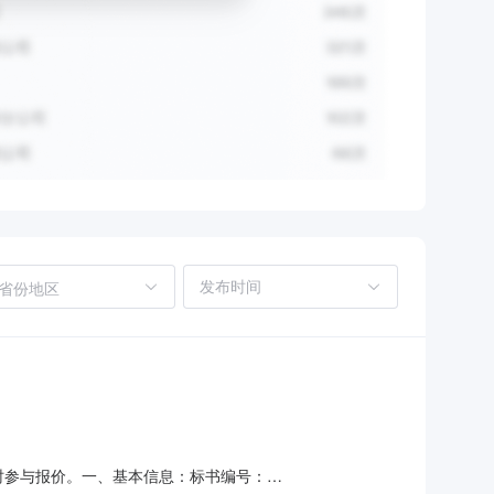
省份地区
时参与报价。一、基本信息：标书编号：