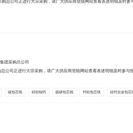
采购总公司正进行大宗采购，请广大供应商登陆网站查看表述明细及时参与报价。
（吨/列）使用单位钙铝包芯线150.0(吨)唐钢新区时间：招标发布时间：2026-
:00-2026-07-3123:59:59二、投标资格及投标要求：投标资格：准入的合格供
集团采购总公司
购总公司正进行大宗采购，请广大供应商登陆网站查看表述明细及时参与报价。一
/列）使用单位硫磺包芯线6.0(吨)邯钢硅钙合金包芯线25.0(吨)邯钢无缝纯
)张宣高科碳包芯线33.0(吨)石钢特殊钢硫磺包芯线33.0(吨)石钢特殊钢铝锰钛
碳包芯线
硅铝钡钙
硫磺包芯线
钙铝包芯线
硅钙合金包芯