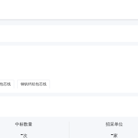
包芯线
钢钒钙铝包芯线
中标数量
招采单位
-
-
次
家