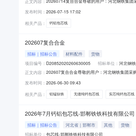
20260714复合合金尊敬的用户：河北钢铁集团
正文内容：
标书名称：20260714复合合金标书清单：品种数量
发布时间：
2026-07-15 17:02
1611:00:00供货时间：2026-07-0100:00
相关产品：
钙铝包芯线
202607复合合金
招标｜招标公告
材料配件
货物
项目编号：
D20852020260630005
招标单位：
河北钢铁
202607复合合金尊敬的用户：河北钢铁集团采
正文内容：
书名称：202607复合合金标书清单：品种数量（吨
发布时间：
2026-06-30 09:43
包芯线170.0(吨)邯钢实芯纯钙包芯线100.0(吨
相关产品：
铝锰钛铁
无缝纯钙包芯线
实芯纯钙包芯线
2026年7月钙铝包芯线-邯郸铁铁科技有限公司
招标｜招标公告
河北省｜邯郸市
其他
货物
招标单位：
包芯线-邯郸铁铁科技有限公司