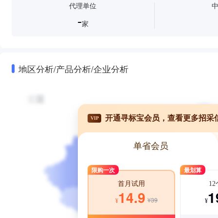
代理单位
-
家
地区分析/产品分析/企业分析
开通寻标宝会员，查看更多招采
VIP
单省会员
限购一次
最划算
1
首月试用
1
14.9
¥39
¥
¥