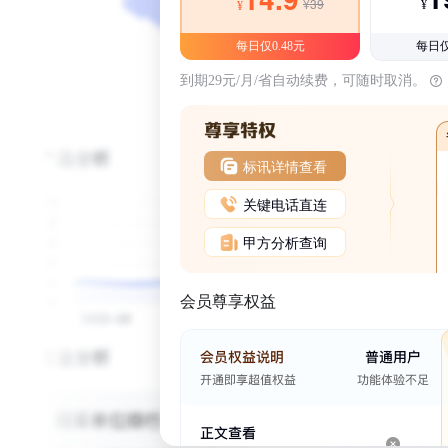
¥39
¥
¥
每日仅0.48元
每日仅
到期29元/月/省自动续费，可随时取消。
标讯详情查看
关键电话直连
甲方分析查询
会员尊享权益