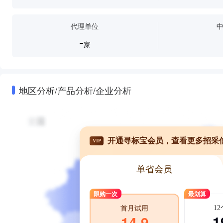
代理单位
-
家
地区分析/产品分析/企业分析
开通寻标宝会员，查看更多招采
VIP
单省会员
限购一次
最划算
1
首月试用
1
14.9