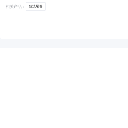
相关产品：
酸洗尾卷
NEW
HOT
5折起
暂时没有搜索结果…