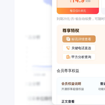
¥39
¥
每日仅0.48元
到期29元/月/省自动续费，可随
标讯详情查看
关键电话直连
甲方分析查询
会员尊享权益