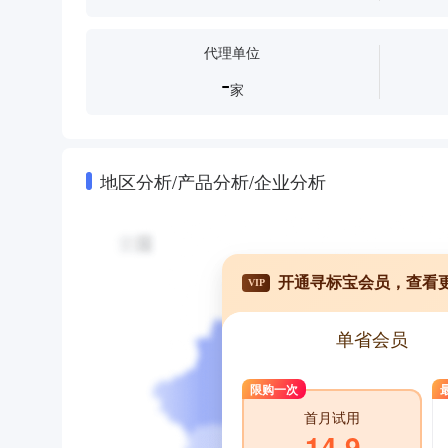
代理单位
-
家
地区分析/产品分析/企业分析
开通寻标宝会员，查看
VIP
单省会员
限购一次
首月试用
14.9