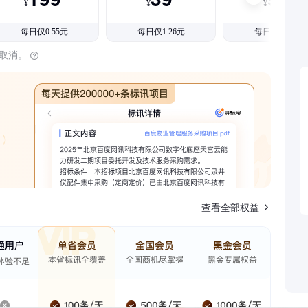
¥
¥
¥
每日仅0.55元
每日仅1.26元
每日仅1.08元
时取消。
查看全部权益