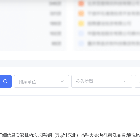
招采单位
A00000详细信息卖家机构:沈阳鞍钢（现货1东北）品种大类:热轧酸洗品名:酸洗尾卷牌