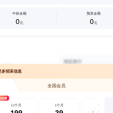
中标金额
预算金额
0
0
元
元
更多招采信息
全国会员
最划算
12个月
1个月
3个月
199
39
99