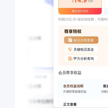
¥39
¥
每日仅0.48元
到期29元/月/省自动续费，可随
标讯详情查看
关键电话直连
甲方分析查询
会员尊享权益