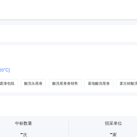
0*C]
废漆包线
酸洗头尾卷
酸洗尾卷卷销售
基地酸洗尾卷
废次材酸
中标数量
招采单位
-
-
次
家