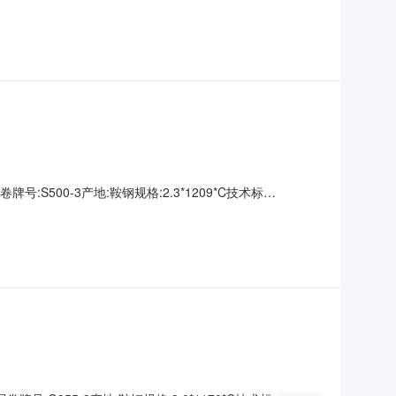
00000钢厂资源号:D2670191025生产日期:表面说明:无要
号:S500-3产地:鞍钢规格:2.3*1209*C技术标
00000钢厂资源号:D2670195007生产日期:表面说明:无要求