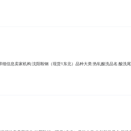
第一轧钢销售有限公司现货1存放地:镀层种类:质量等级:现货1捆包号:AD670054A
重量:0.0下表面锌层重量:0.0资源说明:麻点Z向性能:暂无
00000详细信息卖家机构:沈阳鞍钢（现货1东北）品种大类:热轧酸洗品名:酸洗尾卷牌
一轧钢销售有限公司现货1存放地:镀层种类:质量等级:现货1捆包号:AD662535B
量:0.0下表面锌层重量:0.0资源说明:划伤Z向性能:暂无数