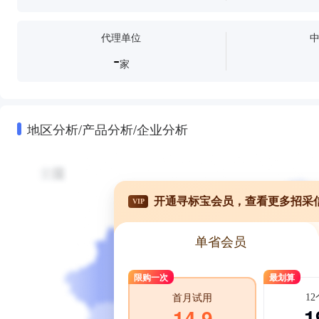
代理单位
-
家
地区分析/产品分析/企业分析
开通寻标宝会员，查看更多招采
VIP
单省会员
限购一次
最划算
1
首月试用
1
14.9