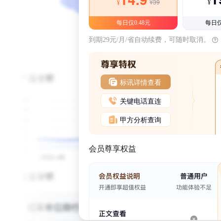
¥39
¥
¥
每日仅0.48元
每日仅
到期29元/月/省自动续费，可随时取消。
标讯详情查看
关键电话直连
甲方分析查询
会员尊享权益