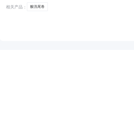
相关产品：
酸洗尾卷
NEW
HOT
5折起
暂时没有搜索结果…