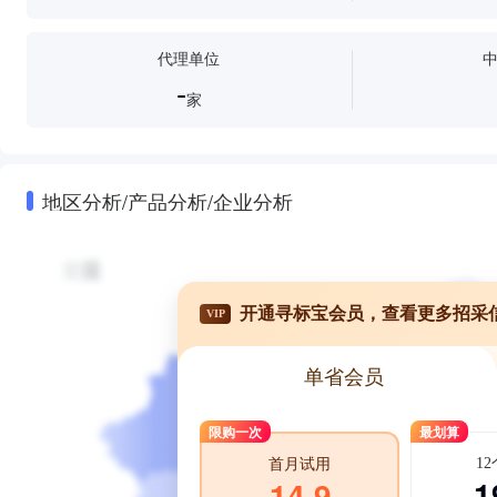
代理单位
-
家
地区分析/产品分析/企业分析
开通寻标宝会员，查看更多招采
VIP
单省会员
限购一次
最划算
1
首月试用
1
14.9