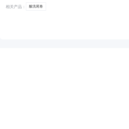
相关产品：
酸洗尾卷
NEW
HOT
5折起
暂时没有搜索结果…