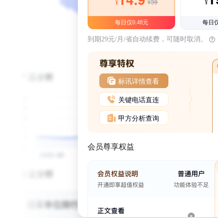
¥39
¥
¥
每日仅0.48元
每日仅
到期29元/月/省自动续费，可随时取消。
标讯详情查看
关键电话直连
甲方分析查询
会员尊享权益