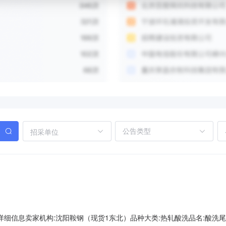
招采单位
A00000详细信息卖家机构:沈阳鞍钢（现货1东北）品种大类:热轧酸洗品名:酸洗尾卷牌