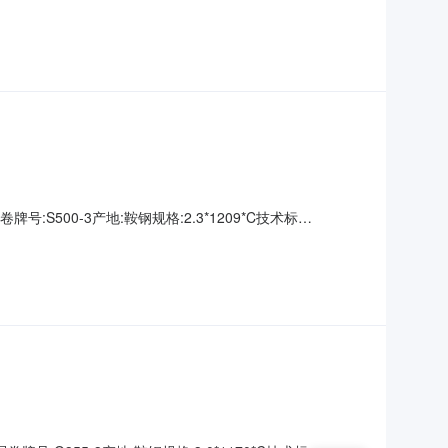
00000钢厂资源号:D2670191025生产日期:表面说明:无要
号:S500-3产地:鞍钢规格:2.3*1209*C技术标
00000钢厂资源号:D2670195007生产日期:表面说明:无要求