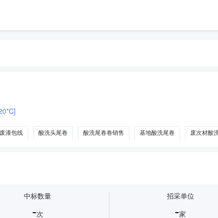
0*C]
废漆包线
酸洗头尾卷
酸洗尾卷卷销售
基地酸洗尾卷
废次材酸
中标数量
招采单位
-
-
次
家