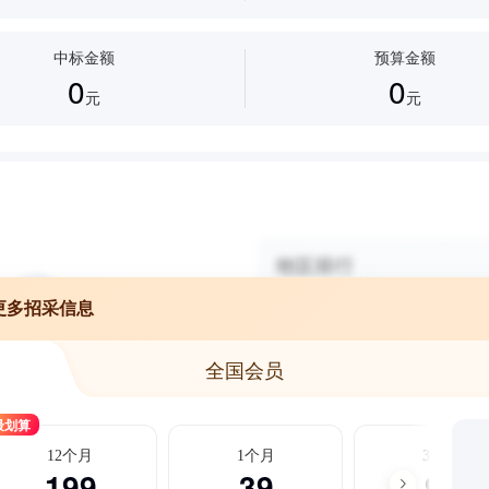
中标金额
预算金额
0
0
元
元
更多招采信息
全国会员
最划算
12个月
1个月
3个月
199
39
99