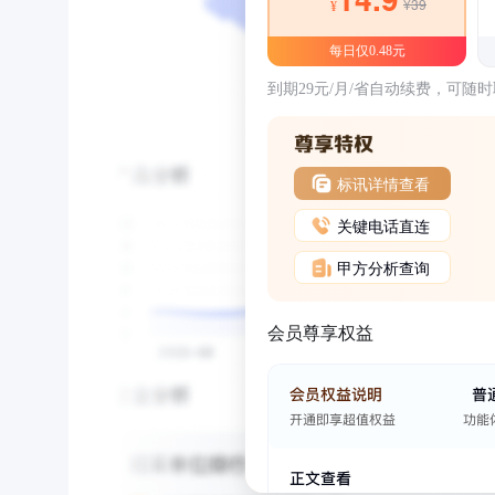
¥39
¥
每日仅0.48元
到期29元/月/省自动续费，可随
标讯详情查看
关键电话直连
甲方分析查询
会员尊享权益