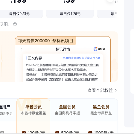
¥
¥
¥
每日仅0.55元
每日仅1.26元
每日仅1.08元
时取消。
查看全部权益