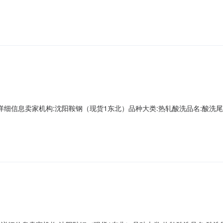
第一轧钢销售有限公司现货1存放地:镀层种类:质量等级:现货1捆包号:AD670054A
重量:0.0下表面锌层重量:0.0资源说明:麻点Z向性能:暂无
00000详细信息卖家机构:沈阳鞍钢（现货1东北）品种大类:热轧酸洗品名:酸洗尾卷牌
一轧钢销售有限公司现货1存放地:镀层种类:质量等级:现货1捆包号:AD662535B
量:0.0下表面锌层重量:0.0资源说明:划伤Z向性能:暂无数