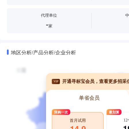
代理单位
-
家
地区分析/产品分析/企业分析
开通寻标宝会员，查看更多招采
VIP
单省会员
限购一次
最划算
1
首月试用
1
14.9