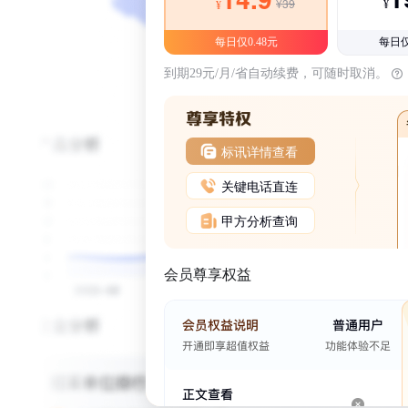
¥39
¥
¥
每日仅0.48元
每日仅
到期29元/月/省自动续费，可随时取消。
标讯详情查看
关键电话直连
甲方分析查询
会员尊享权益