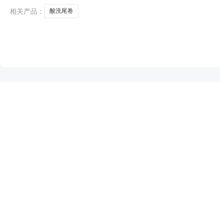
相关产品：
酸洗尾卷
NEW
HOT
5折起
暂时没有搜索结果…