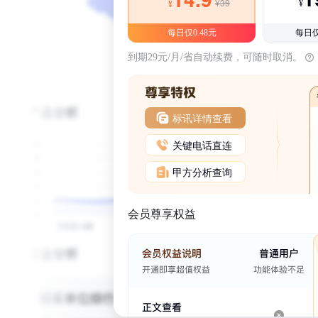
¥39
¥
¥
每日仅0.48元
每日仅
到期29元/月/省自动续费，可随时取消。
标讯详情查看
关键电话直连
甲方分析查询
会员尊享权益