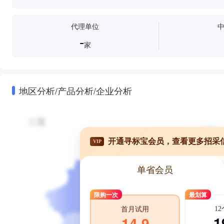
代理单位
-
家
地区分析/产品分析/企业分析
开通寻标宝会员，查看更多招采
VIP
单省会员
限购一次
最划算
1
首月试用
1
14.9