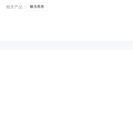
相关产品：
酸洗尾卷
NEW
HOT
5折起
暂时没有搜索结果…