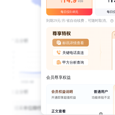
¥39
¥
¥
每日仅0.48元
每日仅
到期29元/月/省自动续费，可随时取消。
标讯详情查看
关键电话直连
甲方分析查询
会员尊享权益