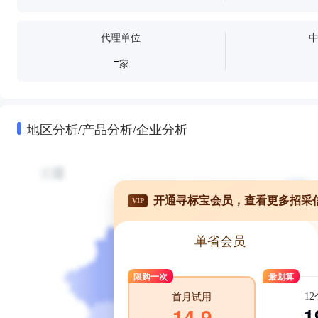
代理单位
-
家
地区分析/产品分析/企业分析
开通寻标宝会员，查看更多招采
VIP
单省会员
限购一次
最划算
1
首月试用
1
14.9