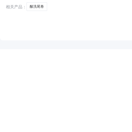
相关产品：
酸洗尾卷
NEW
HOT
5折起
暂时没有搜索结果…