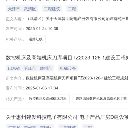
天津市｜武清区
工程建筑
工程
（武清区）关于天津晋明房地产开发有限公司泊岸馨苑三
正文内容：
计方案总平面图的公布依据《中华人民共和国城乡规划法
发布时间：
2025-01-24 10:39
设工程设计方案总平面图进行公布，公布期限自《建设工程
布图.jpg相关新闻：武清区高村乡牛镇
相关产品：
道路红线
数控机床及高端机床刀库项目TZ2023-126-1建设工
山东省｜枣庄市｜滕州市
机械设备
数控机床及高端机床刀库项目TZ2023-126-1建设工程
正文内容：
库项目TZ2023-126-1道路绿线公布说明道路红线66005
发布时间：
2025-01-06 17:34
合规划要求，西干里村水公款ReeER我局于2024年1
相关产品：
数控机床及高端机床刀库
道路绿线数控机床及高端机床刀库
关于惠州建发科技电子有限公司“电子产品厂房D建设
广东省｜惠州市｜惠阳区
工程建筑
工程