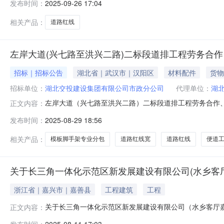
发布时间：
2025-09-26 17:04
整。2、其它与原审批图纸保持一致。四、公示地点广西来宾
相关产品：
道路红线
左岸大道(兴七路至洪兴二路)二标段道排工程劳务合
招标｜招标公告
湖北省｜武汉市｜汉阳区
材料配件
货物
招标单位：
湖北交投建设集团有限公司市政分公司
代理单位：
湖
左岸大道（兴七路至洪兴二路）二标段道排工程劳务合作、
正文内容：
大道（兴七路至洪兴二路）建设工程市政段二标段项目，
发布时间：
2025-08-29 18:56
政分公司现委托湖北华通工程咨询有限公司（以下简称“
专业分包组织询比采购。2.工程概况与采购
相关产品：
模板脚手架专业分包
道路红线宽
道路红线
便道
关于长三角一体化示范区新发展建设有限公司(水乡客厅
浙江省｜嘉兴市｜嘉善县
工程建筑
工程
关于长三角一体化示范区新发展建设有限公司（水乡客厅嘉善
正文内容：
1115:26浏览次数:本项目建设工程规划许可申请已
发布时间：