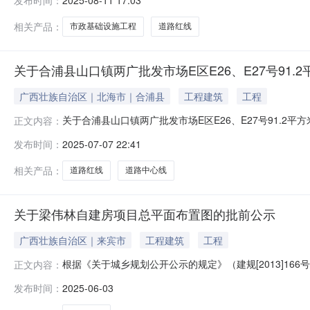
2025-08-11 17:03
息来源：国土空间规划科（挂用途管制科、行政审批科牌子）打印关闭实名签名
相关产品：
市政基础设施工程
道路红线
关于合浦县山口镇两广批发市场E区E26、E27号91
广西壮族自治区｜北海市｜合浦县
工程建筑
工程
关于合浦县山口镇两广批发市场E区E26、E27号91.
正文内容：
合浦县山口镇两广批发市场E区E26、E27号91.2平
发布时间：
2025-07-07 22:41
定为：建筑密度≤100%，1.0＜容积率≤6.3，建筑限
（202
相关产品：
道路红线
道路中心线
关于梁伟林自建房项目总平面布置图的批前公示
广西壮族自治区｜来宾市
工程建筑
工程
根据《关于城乡规划公开公示的规定》（建规[2013]16
正文内容：
内，公示内容涉及的相关利害关系人如有意见，请在公示
发布时间：
2025-06-03
电话：0772-4281520。附件：总平面布置图来宾市自然资源