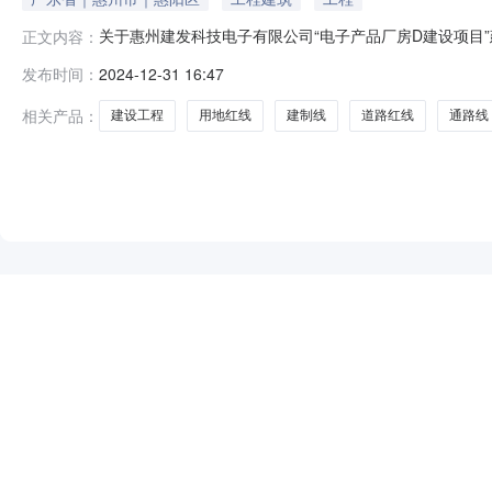
关于惠州建发科技电子有限公司“电子产品厂房D建设项目
正文内容：
间：10天序号图例名称序号图例名称1用地红线7L-i建物
发布时间：
2024-12-31 16:47
筑物及层数厂内本次拟建建筑物及层数12缘地公示期限：2024年1
相关产品：
建设工程
用地红线
建制线
道路红线
通路线
NEW
HOT
5折起