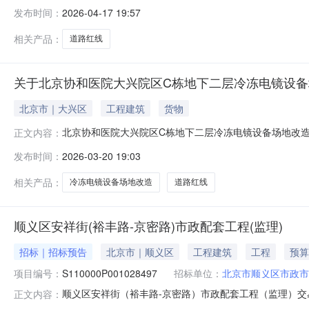
有不同意见，向邯郸市永年区自然资源和规划局反馈。联系单
发布时间：
2026-04-17 19:57
名称大唐洺郡二期（东区）项目建设位置新洺路西侧、移动公司
月26日附：建设
相关产品：
道路红线
关于北京协和医院大兴院区C栋地下二层冷冻电镜设备
北京市｜大兴区
工程建筑
货物
北京协和医院大兴院区C栋地下二层冷冻电镜设备场地改造项
正文内容：
310㎡，现已完成项目设计方案编制。依据《北京市城乡
发布时间：
2026-03-20 19:03
日。三、本次公示地点为本项目现场和北京市规划和自然资源委员会网
将及
相关产品：
冷冻电镜设备场地改造
道路红线
顺义区安祥街(裕丰路-京密路)市政配套工程(监理)
招标｜招标预告
北京市｜顺义区
工程建筑
工程
预算
项目编号：
S110000P001028497
招标单位：
北京市顺义区市政市
顺义区安祥街（裕丰路-京密路）市政配套工程（监理）交易项
正文内容：
招标人：北京市顺义区市政市容建设服务中心项目概况：为