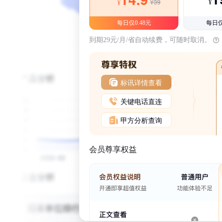
¥39
¥
¥
每日仅0.48元
每日仅
到期29元/月/省自动续费，可随时取消。
标讯详情查看
关键电话直连
甲方分析查询
会员尊享权益