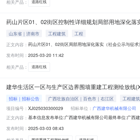
相关产品：
道路红线
药山片区01、02街区控制性详细规划局部用地深化落
山东省｜济南市
工程建筑
工程
药山片区01、02街区局部用地深化落实（社会公示与征求
正文内容：
实：①将CYS-02-40社会福利用地调整为城镇住宅用地，C
发布时间：
2025-03-20 11:42
持不变，其位置与形状调整为沿横三路东西向布局；③CYS-
相关产品：
道路红线
建华生活区一区与生产区边界围墙重建工程测绘放线(XJ025
招标｜招标公告
广西壮族自治区｜百色市｜右江区
工程建筑
项目编号：
XJ025030300029
招标单位：
广西建华机械有限公司
基本信息发布单位:广西建华机械有限公司最终单位:广西建
正文内容：
式:17777658989生产区新建围墙地红线图-Mode
发布时间：
2025-03-03 08:43
1.0项1.0项可报价时间开始时间2025-03-0310:50:
相关产品：