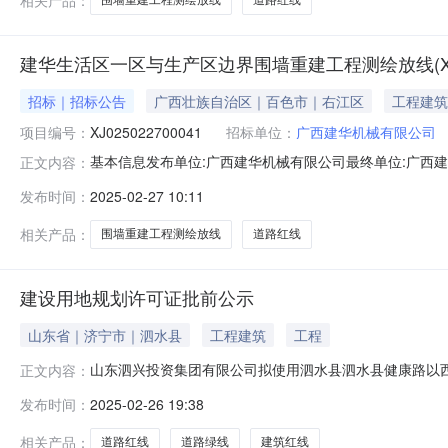
围墙重建工程测绘放线
道路红线
建华生活区一区与生产区边界围墙重建工程测绘放线(XJ025
招标｜招标公告
广西壮族自治区｜百色市｜右江区
工程建筑
项目编号：
XJ025022700041
招标单位：
广西建华机械有限公司
基本信息发布单位:广西建华机械有限公司最终单位:广西建
正文内容：
式:17777658989生产区新建围墙地红线图-Mode
发布时间：
2025-02-27 10:11
1.0项1.0项可报价时间开始时间2025-02-2710:45:
相关产品：
围墙重建工程测绘放线
道路红线
建设用地规划许可证批前公示
山东省｜济宁市｜泗水县
工程建筑
工程
山东泗兴投资集团有限公司拟使用泗水县泗水县健康路以
正文内容：
程序对该项目进行批前公示。凡认为该建设项目用地将影响
发布时间：
2025-02-26 19:38
放弃听证权利。组织听证机关：泗水县自然资源和规划局地址：
2025年2月26日泗征
相关产品：
道路红线
道路绿线
建筑红线