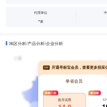
代理单位
-
家
地区分析/产品分析/企业分析
开通寻标宝会员，查看更多招采
VIP
单省会员
限购一次
最划算
1
首月试用
1
14.9