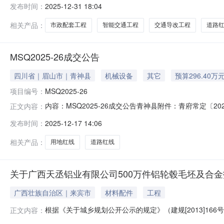
发布时间：
2025-12-31 18:04
政配套工程，项目位于临空经济区(原空港B区)。安祥街道路
程。投资估算
相关产品：
市政配套工程
智能交通工程
交通导改工程
道路
MSQ2025-26成交公告
四川省｜眉山市｜青神县
机械设备
其它
预算296.40万
项目编号：
MSQ2025-26
内容：MSQ2025-26成交公告青神县附件：青府常定〔20
正文内容：
书.doc出让公示公告变更成交宗地终止公告国家全国水
发布时间：
2025-12-17 14:06
资源部财政部国家发展和改革委员会中国政府网省级四川
厅四川省交通运
相关产品：
用地红线
道路红线
关于广西天丞铝业有限公司500万件铝轮毂毛坯及合
广西壮族自治区｜来宾市
材料配件
工程
根据《关于城乡规划公开公示的规定》（建规[2013]1
正文内容：
示。一、项目地址来宾市迁江工业园迁华路与兴仁路交叉口