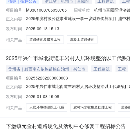
招标｜招标公告
浙江省｜杭州市｜富阳区
工程建筑
工程
项目编号：
M3301000765050705
招标单位：
杭州市富阳区渌渚
2025年度村级公益事业建设一事一议财政奖补项目-浦中
正文内容：
时间：2025-09-1814:32项目编号：M330100
发布时间：
2025-09-18 15:13
公益事业建设一事一议财政奖补项目-浦中村村内道路硬化及修复
相关产品：
道路硬化及修复工程
混凝土道路硬化
2025年兴仁市城北街道丰岩村人居环境整治以工代赈
贵州省｜黔西南布依族苗族自治州｜兴仁市
工程建筑
工程
项目编号：
202552232200000003
2025年兴仁市城北街道丰岩村人居环境整治以工代赈项目建
正文内容：
点贵州省黔西南布依族苗族自治州兴仁县城北街道办事处丰岩
发布时间：
2025-01-08 19:08
目投资(万元)556.88环保投资(万元)5拟投入生产运营
相关产品：
人居环境整治以工代赈
农村污水收集及处理工程
道路
下堡镇元金村道路硬化及活动中心修复工程招标公告