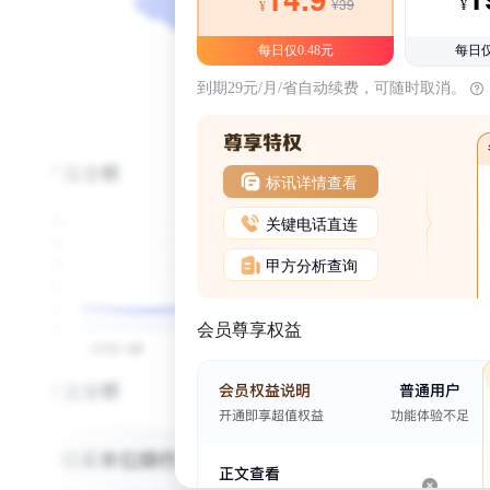
¥39
¥
¥
每日仅0.48元
每日仅
到期29元/月/省自动续费，可随时取消。
标讯详情查看
关键电话直连
甲方分析查询
会员尊享权益