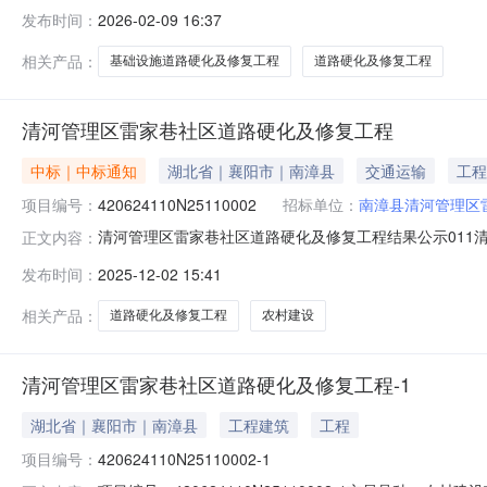
三、项目编号：YLZC2025-G2-40033-GXSY
发布时间：
2026-02-09 16:37
同主体采购人（甲方）：容县农业农村局地址：广西玉林市容
相关产品：
基础设施道路硬化及修复工程
道路硬化及修复工程
清河管理区雷家巷社区道路硬化及修复工程
中标｜中标通知
湖北省｜襄阳市｜南漳县
交通运输
工程
项目编号：
420624110N25110002
招标单位：
南漳县清河管理区
清河管理区雷家巷社区道路硬化及修复工程结果公示011清河
正文内容：
（街道）:清河区村（社区）:雷家巷社区组别：公示日期：202
发布时间：
2025-12-02 15:41
角破损路面修复及扩宽；六组柿树湾路口破损路面修复及
相关产品：
道路硬化及修复工程
农村建设
清河管理区雷家巷社区道路硬化及修复工程-1
湖北省｜襄阳市｜南漳县
工程建筑
工程
项目编号：
420624110N25110002-1