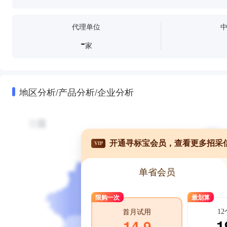
代理单位
-
家
地区分析/产品分析/企业分析
开通寻标宝会员，查看更多招采
VIP
单省会员
限购一次
最划算
1
首月试用
1
14.9