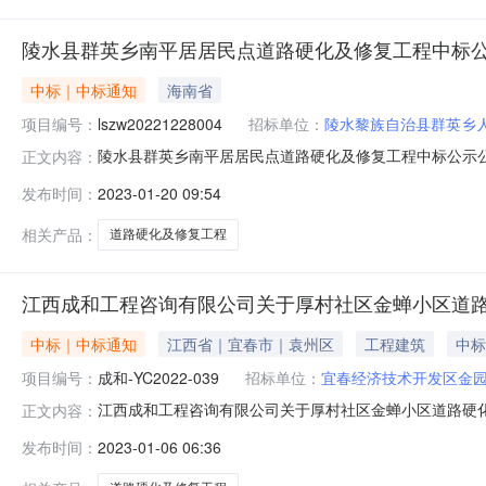
陵水县群英乡南平居居民点道路硬化及修复工程中标
中标｜中标通知
海南省
项目编号：
lszw20221228004
招标单位：
陵水黎族自治县群英乡
陵水县群英乡南平居居民点道路硬化及修复工程中标公示公告
正文内容：
区：海南省招标产品：所属行业：;市政工程;陵水县群英乡南平
发布时间：
2023-01-20 09:54
日公示结束时间：2023年01月29日本招标项目陵水县群英
相关产品：
道路硬化及修复工程
江西成和工程咨询有限公司关于厚村社区金蝉小区道路硬化及
中标｜中标通知
江西省｜宜春市｜袁州区
工程建筑
中标
项目编号：
成和-YC2022-039
招标单位：
宜春经济技术开发区金
江西成和工程咨询有限公司关于厚村社区金蝉小区道路硬化及修复工
正文内容：
039）二、项目名称：厚村社区金蝉小区道路硬化及修复
发布时间：
2023-01-06 06:36
交）金额：49.3226000（万元）四、主要标的信息
详见工