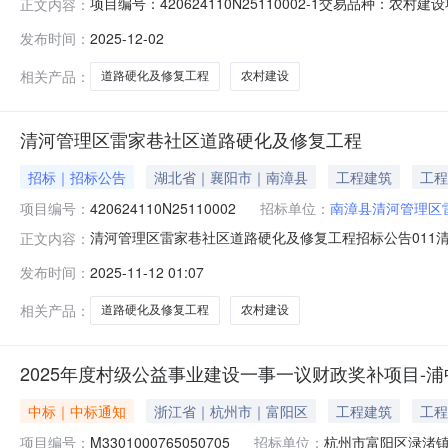
项目编号：420624110N25110002-1交易品
正文内容：
转期限：流转价格：112178.88流转方式：其他发布日期：
发布时间：
2025-12-02
相关产品：
道路硬化及修复工程
农村建设
清河管理区雷家巷社区道路硬化及修复工程
招标｜招标公告
湖北省｜襄阳市｜南漳县
工程建筑
工程
项目编号：
420624110N25110002
招标单位：
南漳县清河管理区
清河管理区雷家巷社区道路硬化及修复工程招标公告011清河
正文内容：
时间:2025-11-1110:15至2025-11-2017:30报
发布时间：
2025-11-12 01:07
农村综合产权交易中心公告日期：2025-11-11产权信息
相关产品：
道路硬化及修复工程
农村建设
2025年度村级公益事业建设一事一议财政奖补项目-
中标｜中标通知
浙江省｜杭州市｜富阳区
工程建筑
工程
项目编号：
M3301000765050705
招标单位：
杭州市富阳区渌渚