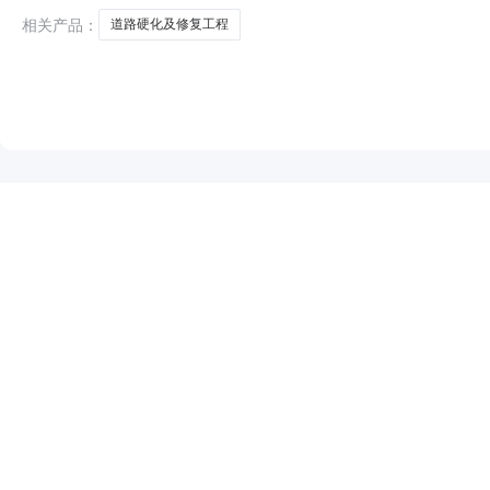
省）（http:
相关产品：
道路硬化及修复工程
NEW
HOT
5折起
暂时没有搜索结果…