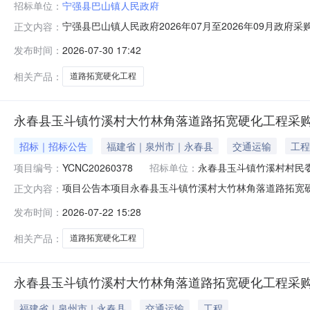
招标单位：
宁强县巴山镇人民政府
宁强县巴山镇人民政府2026年07月至2026年09月政
正文内容：
沟峡道路拓宽硬化工程项目所在采购意向：宁强县巴山镇人民
发布时间：
2026-07-30 17:42
坝子村二坪子至大沟峡道路拓宽硬化工程预算金额：60.00
相关产品：
道路拓宽硬化工程
永春县玉斗镇竹溪村大竹林角落道路拓宽硬化工程采
招标｜招标公告
福建省｜泉州市｜永春县
交通运输
工程
项目编号：
YCNC20260378
招标单位：
永春县玉斗镇竹溪村村民
项目公告本项目永春县玉斗镇竹溪村大竹林角落道路拓宽
正文内容：
竹溪村村民委员会，委托的采购代理单位为泉州市弘瑞工
发布时间：
2026-07-22 15:28
程范围1.1.项目编号：YCNC202603781.2.工程
398563元；
相关产品：
道路拓宽硬化工程
永春县玉斗镇竹溪村大竹林角落道路拓宽硬化工程采
福建省｜泉州市｜永春县
交通运输
工程