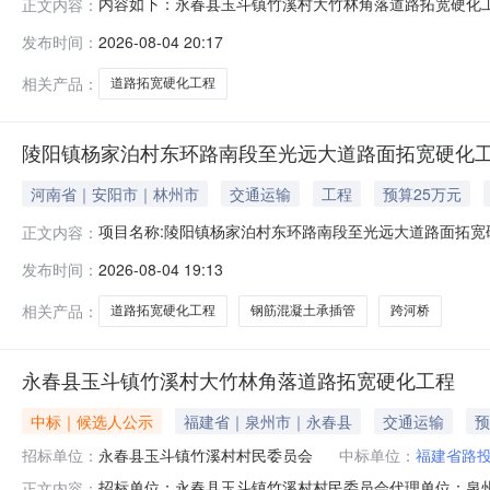
内容如下：永春县玉斗镇竹溪村大竹林角落道路拓宽硬化工程
正文内容：
高控制价398563.00元转出方福建省泉州市永春县玉斗镇竹
发布时间：
2026-08-04 20:17
相关产品：
道路拓宽硬化工程
陵阳镇杨家泊村东环路南段至光远大道路面拓宽硬化
河南省｜安阳市｜林州市
交通运输
工程
预算25万元
项目名称:陵阳镇杨家泊村东环路南段至光远大道路面拓宽
正文内容：
要拓宽硬化，工程内容：安装钢筋混凝土承插管209米，直径为D
发布时间：
2026-08-04 19:13
绘信息:--其他信息:--交易方式交易方式:竞价竞价方向:
相关产品：
道路拓宽硬化工程
钢筋混凝土承插管
跨河桥
永春县玉斗镇竹溪村大竹林角落道路拓宽硬化工程
中标｜候选人公示
福建省｜泉州市｜永春县
交通运输
预
招标单位：
永春县玉斗镇竹溪村村民委员会
中标单位：
福建省路
招标单位：永春县玉斗镇竹溪村村民委员会代理单位：泉州市
正文内容：