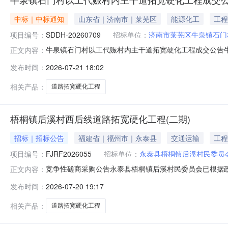
中标｜中标通知
山东省｜济南市｜莱芜区
能源化工
工程
项目编号：
SDDH-20260709
招标单位：
济南市莱芜区牛泉镇石门
牛泉镇石门村以工代赈村内主干道拓宽硬化工程成交公告
正文内容：
二、项目编号：SDDH-20260709三、公告发布日期：
发布时间：
2026-07-21 18:02
隆顺建筑劳务有限公司104,650.00山东省济南市莱芜区
相关产品：
道路拓宽硬化工程
梧桐镇后溪村西后线道路拓宽硬化工程(二期)
招标｜招标公告
福建省｜福州市｜永泰县
交通运输
工程
项目编号：
FJRF2026055
招标单位：
永泰县梧桐镇后溪村民委员
竞争性磋商采购公告永泰县梧桐镇后溪村民委员会已根据
正文内容：
称：“本项目”）的采购活动，现欢迎国内合格的供应商前
发布时间：
2026-07-20 19:17
拓宽硬化工程（二期）2.项目编号：FJRF20260553.
0序号采购标的
相关产品：
道路拓宽硬化工程