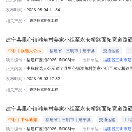
县玉斗镇竹溪村大竹林角落道路拓宽硬化工程中选候选人公示
发布时间：
2026-08-04 11:34
村民委员会地址永春县玉斗镇竹溪村联系电话138507140
建
相关产品：
道路拓宽硬化工程
建宁县里心镇滩角村姜家小组至永安桥路面拓宽道路
中标｜候选人公示
福建省｜三明市｜建宁县
交通运输
工
项目编号：
福建广厦招2026[JN008]号
招标单位：
福建省三明市建
中标候选人公示建宁县里心镇滩角村姜家小组至永安桥路面拓宽
正文内容：
村产权交易中心电子招投标平台公开开标后，评标委员会
发布时间：
2026-08-03 17:32
如下：一、招标人的名称、地址和联系方式：招标人名称:建宁
标人情况:
相关产品：
道路拓宽硬化工程
建宁县里心镇滩角村姜家小组至永安桥路面拓宽道路
中标｜中标通知
福建省｜三明市｜建宁县
交通运输
工程
项目编号：
福建广厦招2026[JN008]号
招标单位：
福建省三明市建