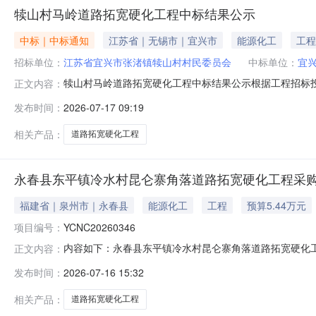
犊山村马岭道路拓宽硬化工程中标结果公示
中标｜中标通知
江苏省｜无锡市｜宜兴市
能源化工
工程
招标单位：
江苏省宜兴市张渚镇犊山村村民委员会
中标单位：
宜
犊山村马岭道路拓宽硬化工程中标结果公示根据工程招标
正文内容：
定。现将中标结果公示如下：招标人：江苏省宜兴市张渚镇
发布时间：
2026-07-17 09:19
斌中标工期：45日历天自2026年7月17日起，至2026
相关产品：
道路拓宽硬化工程
永春县东平镇冷水村昆仑寨角落道路拓宽硬化工程采
福建省｜泉州市｜永春县
能源化工
工程
预算5.44万元
项目编号：
YCNC20260346
内容如下：永春县东平镇冷水村昆仑寨角落道路拓宽硬化工程
正文内容：
高控制价54436.00元转出方福建省泉州市永春县东平镇冷水
发布时间：
2026-07-16 15:32
相关产品：
道路拓宽硬化工程