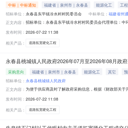
中标｜中标通知
福建省｜泉州市｜永春县
能源化工
工程
招标单位：
永春县东平镇冷水村村民委员会
中标单位：
福建省州
招标单位：永春县东平镇冷水村村民委员会代理单位：中环联
正文内容：
示永春县东平镇冷水村昆仑寨角落道路拓宽硬化工程结果公示
发布时间：
2026-07-22 11:38
取，并于2026年07月16日发布候选供应商公示，公
颜少云闽235201
相关产品：
道路拓宽硬化工程
永春县桃城镇人民政府2026年07月至2026年08月政
采购意向
福建省｜泉州市｜永春县
能源化工
其它
预
招标单位：
永春县桃城镇人民政府
为便于供应商及时了解政府采购信息，根据《财政部关于开展
正文内容：
购意向公开如下：序号采购项目名称采购需求概况预算金额
发布时间：
2026-07-22 11:08
量：1项主要功能或目标：本次实施桩号为K3+043-K5+327，其中
相关产品：
道路拓宽硬化工程
牛泉镇石门村以工代赈村内主干道拓宽硬化工程成交