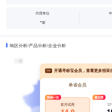
代理单位
-
家
地区分析/产品分析/企业分析
开通寻标宝会员，查看更多招采
VIP
单省会员
限购一次
最划算
1
首月试用
1
14.9