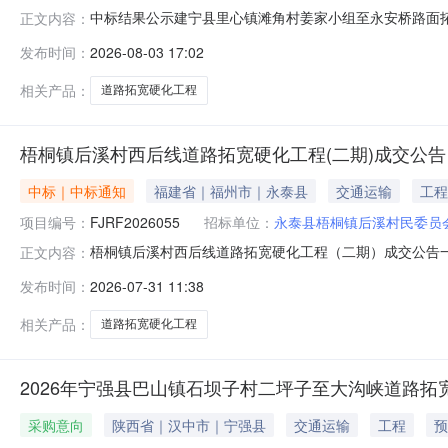
中标结果公示建宁县里心镇滩角村姜家小组至永安桥路面拓宽硬
正文内容：
产权交易中心电子招投标平台公开开标后，评标委员会按
发布时间：
2026-08-03 17:02
下：一、招标人的名称、地址和联系方式：招标人名称:建宁县
人情况:本
相关产品：
道路拓宽硬化工程
梧桐镇后溪村西后线道路拓宽硬化工程(二期)成交公告
中标｜中标通知
福建省｜福州市｜永泰县
交通运输
工程
项目编号：
FJRF2026055
招标单位：
永泰县梧桐镇后溪村民委员
梧桐镇后溪村西后线道路拓宽硬化工程（二期）成交公告一、
正文内容：
商名称：福建省汇吉建设发展有限公司供应商地址：福建省
发布时间：
2026-07-31 11:38
目经理成交金额（元）1梧桐镇后溪村西后线道路拓宽硬化工程（
（单一来源
相关产品：
道路拓宽硬化工程
2026年宁强县巴山镇石坝子村二坪子至大沟峡道路拓
采购意向
陕西省｜汉中市｜宁强县
交通运输
工程
预