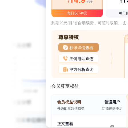
¥39
¥
¥
每日仅0.48元
每日仅
到期29元/月/省自动续费，可随时取消。
标讯详情查看
关键电话直连
甲方分析查询
会员尊享权益