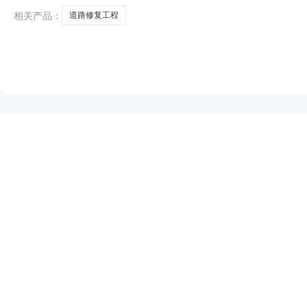
相关产品：
道路修复工程
NEW
HOT
5折起
暂时没有搜索结果…