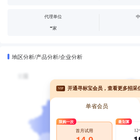
代理单位
-
家
地区分析/产品分析/企业分析
开通寻标宝会员，查看更多招采
VIP
单省会员
限购一次
最划算
1
首月试用
1
14.9