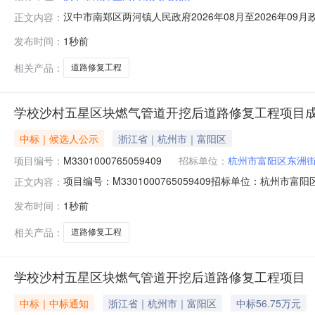
汉中市南郑区两河镇人民政府2026年08月至2026年
正文内容：
项目所在采购意向：汉中市南郑区两河镇人民政府2026年
发布时间：
1秒前
业道路修复工程）预算金额：180.000000万元(人民币
足
相关产品：
道路修复工程
学校沙村五星区块燃气管道开挖后道路修复工程项目
中标｜候选人公示
浙江省｜杭州市｜富阳区
项目编号：
M3301000765059409
招标单位：
杭州市富阳区东洲
项目编号：M3301000765059409招标单位：杭州市
正文内容：
08-0612:44:35项目基本信息项目编号M33010
发布时间：
1秒前
标代理欧邦工程管理集团有限公司公示开始时间2026-0
相关产品：
道路修复工程
学校沙村五星区块燃气管道开挖后道路修复工程项目
中标｜中标通知
浙江省｜杭州市｜富阳区
中标56.75万元