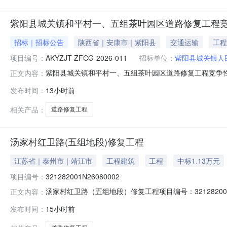
紫阳县城关镇和平村一、五组茶叶园区道路修复工程
招标｜招标公告
陕西省｜安康市｜紫阳县
交通运输
工程
项目编号：
AKYZJT-ZFCG-2026-011
招标单位：
紫阳县城关镇人
紫阳县城关镇和平村一、五组茶叶园区道路修复工程竞争
正文内容：
有限*司（安康市巴山东路阳光丽都C-1302）获取采购文件，并
发布时间：
13小时前
项目名称：紫阳县城关镇和平村一、五组茶叶园区道路修复工
相关产品：
道路修复工程
汤家村红卫路(五组地段)修复工程
江苏省｜泰州市｜靖江市
工程建筑
工程
中标1.13万元
项目编号：
321282001N26080002
汤家村红卫路（五组地段）修复工程项目编号：321282001
正文内容：
（街道）靖城街道村（社区）汤家村组别--登记日期2026
发布时间：
15小时前
道汤家村项目四至--附属设施--补充说明--权属信息所有权