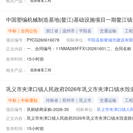
相关产品：
道路修复工程
中国塑编机械制造基地(鳌江)基础设施项目一期鳌江镇
中标｜合同公告
浙江省｜温州市｜平阳县
交通运输
工程
项目编号：
PYCG260616078
招标单位：
平阳县新鳌城市建设有限
一、合同编号：11NMA285FFX120261601二
正文内容：
PYCG260616078四、项目名称：中国塑编机械制
发布时间：
15小时前
公司地址：平阳县鳌江镇吉祥路60号（平阳县鳌江镇人民政
6楼联系方式：1
相关产品：
道路修复工程
巩义市夹津口镇人民政府2026年巩义市夹津口镇水毁
中标｜中标通知
河南省｜郑州市｜巩义市
交通运输
工程
项目编号：
巩财磋商采购-2026-35
招标单位：
巩义市夹津口镇人
巩义市夹津口镇人民政府2026年巩义市夹津口镇水毁道路
正文内容：
津口镇人民政府2026年巩义市夹津口镇水毁道路修复项目3
发布时间：
15小时前
内容供应商名称地址中标金额单位备注信息巩财磋商采购-2