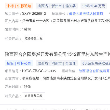
中标｜中标通知
山西省｜忻州市｜偏关县
中标39.46万元
项目编号：
SXYF-2026012
招标单位：
偏关县新关镇人民政府
点击查看公告内容：新关镇孤家沟村水毁道路修复工程成交结
正文内容：
发布时间：
1秒前
相关产品：
道路修复工程
陕西澄合合阳煤炭开发有限公司1512百里村东段生产路修复工
招标｜招标公告
陕西省｜渭南市｜合阳县
6天后标书获取截
项目编号：
HYGS-ZB-GC-26-005
招标单位：
陕西澄合合阳煤炭开
项目所在地：陕西省渭南市陕西澄合合阳煤炭开发有限公司
正文内容：
动，相关事项告知如下：一、采购项目简介1、采购项目名
发布时间：
1秒前
出资率100%4、采购方式：比选采购（公开）。5、成
于安阳煤矿《矿山地质环境治理恢
相关产品：
道路修复工程