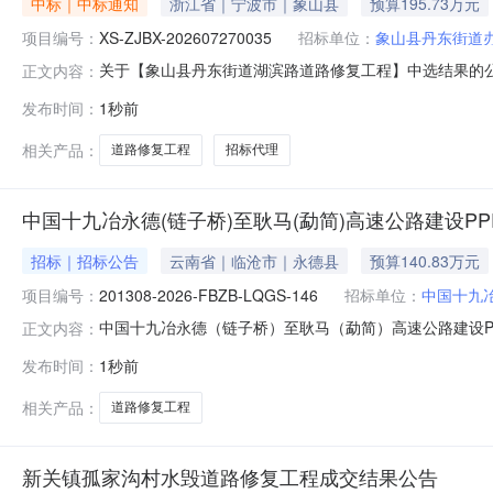
中标｜中标通知
浙江省｜宁波市｜象山县
预算195.73万元
项目编号：
XS-ZJBX-202607270035
招标单位：
象山县丹东街道
关于【象山县丹东街道湖滨路道路修复工程】中选结果的公告我
正文内容：
现将中选结果相关事项公告如下：项目编号：XS-ZJBX-2
发布时间：
1秒前
县丹东街道湖滨路道路修复工程中介服务事项：招标代理选取中介时
相关产品：
道路修复工程
招标代理
中国十九冶永德(链子桥)至耿马(勐简)高速公路建设P
招标｜招标公告
云南省｜临沧市｜永德县
预算140.83万元
项目编号：
201308-2026-FBZB-LQGS-146
招标单位：
中国十九
中国十九冶永德（链子桥）至耿马（勐简）高速公路建设P
正文内容：
一、招标编号：201308-2026-FBZB-LQGS-1
发布时间：
1秒前
目施工地点：云南省临沧市永德县3.招标工程范围：乡村道路
相关产品：
道路修复工程
新关镇孤家沟村水毁道路修复工程成交结果公告