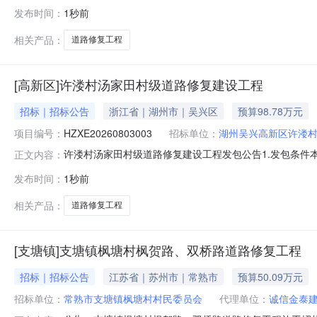
发布时间：
1秒前
相关产品：
道路修复工程
[高新区]许溇村汤家田村级道路修复建设工程
招标｜招标公告
浙江省｜湖州市｜吴兴区
预算98.78万元
项目编号：
HZXE20260803003
招标单位：
湖州吴兴高新区许溇
许溇村汤家田村级道路修复建设工程发包公告1.发包条
正文内容：
建设投资估价约987776元，建设资金来自自筹，项目
发布时间：
1秒前
包条件，现对该项目施工进行公开发包，项目发包编号为HZX
图纸范围内的道路
相关产品：
道路修复工程
[支塘镇]支塘镇枫塘村枫贺路、双桥路道路修复工程
招标｜招标公告
江苏省｜苏州市｜常熟市
预算50.09万元
招标单位：
常熟市支塘镇枫塘村村民委员会
代理单位：
诚信金泰建