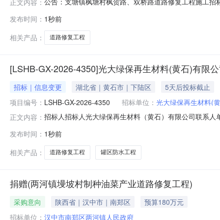
公告：支塘镇枫塘村枫贺路、双桥路道路修复工程施工招
正文内容：
支塘镇枫塘村村民委员会，建设资金来自村级财力(资金来
发布时间：
1秒前
理机构）对该项目支塘镇枫塘村枫贺路、双桥路道路修复工程
建设地点：常熟市支塘镇枫塘村2
相关产品：
道路修复工程
[LSHB-GX-2026-4350]光大绿保再生材料(黄
招标｜信息变更
湖北省｜黄石市｜下陆区
5天后投标截止
项目编号：
LSHB-GX-2026-4350
招标单位：
光大绿保再生材料(黄
招标人招标人光大绿保再生材料（黄石）有限公司联系人单晨
正文内容：
罐区防水及道路修复工程变更公告.pdf
发布时间：
1秒前
相关产品：
道路修复工程
罐区防水工程
捐赠(两河镇墁坡村制种油菜产业道路修复工程)
采购意向
陕西省｜汉中市｜南郑区
预算180万元
招标单位：
汉中市南郑区两河镇人民政府