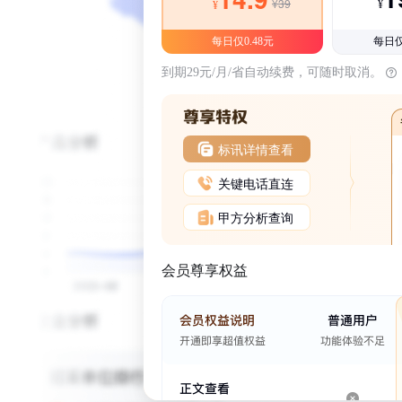
¥39
¥
¥
每日仅0.48元
每日仅
到期29元/月/省自动续费，可随时取消。
标讯详情查看
关键电话直连
甲方分析查询
会员尊享权益