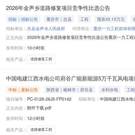
2026年金声乡道路修复项目竞争性比选公告
招标｜招标公告
重庆市｜忠县
工程
预算45.15万元
招标单位：
忠县金声乡人民政府
代理单位：
重庆一力工程咨询有
2026年金声乡道路修复项目竞争性比选公告重庆一力工
正文内容：
踊跃参与。一、项目基本信息项目总预算：451,559元
发布时间：
10小时前
价（最高）目录公路工程施工需求描述2026年金声乡道
疑资料、澄清资料、其他补遗资
相关产品：
道路修复工程
中国电建江西水电公司府谷广能新能源5万千瓦风电项
中标｜废标公告
陕西省｜榆林市｜府谷县
水利水电
工程
项目编号：
PC-0128-26J5-FP0142
招标单位：
中国电建江西水电
附件下载.pdf
正文内容：
发布时间：
12小时前
相关产品：
道路修复工程