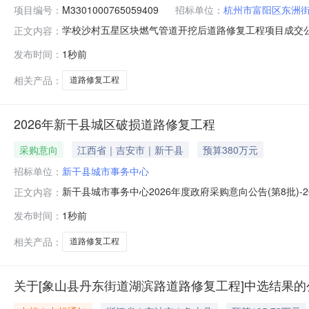
项目编号：
M3301000765059409
招标单位：
杭州市富阳区东洲
学校沙村五星区块燃气管道开挖后道路修复工程项目成交公示？20
正文内容：
复工程项目建设单位杭州市富阳区东洲街道学校沙村集体经济
发布时间：
1秒前
代码项目负责人报价（万元）工期要求(天)质量1杭州帮尼建设工程
相关产品：
道路修复工程
2026年新干县城区破损道路修复工程
采购意向
江西省｜吉安市｜新干县
预算380万元
招标单位：
新干县城市事务中心
新干县城市事务中心2026年度政府采购意向公告(第8批)
正文内容：
心2026年度政府采购意向公告(第8批)采购单位：新干县城
发布时间：
1秒前
概况：采购内容:2026年新干县城区破损道路修复工程采购数
相关产品：
道路修复工程
关于[象山县丹东街道湖滨路道路修复工程]中选结果的