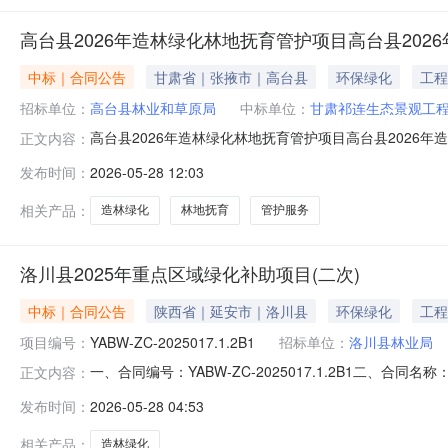
高台县2026年造林绿化林地抚育管护项目高台县202
中标｜合同公告
甘肃省｜张掖市｜高台县
环保绿化
工程
招标单位：
高台县林业和草原局
中标单位：
甘肃祁连生态景观工
高台县2026年造林绿化林地抚育管护项目高台县2026年造
正文内容：
原局中标（成交）供应商名称甘肃祁连生态景观工程有限公司合同金额
发布时间：
2026-05-28 12:03
相关产品：
造林绿化
林地抚育
管护服务
洛川县2025年重点区域绿化补助项目(二次)
中标｜合同公告
陕西省｜延安市｜洛川县
环保绿化
工程
项目编号：
YABW-ZC-2025017.1.2B1
招标单位：
洛川县林业局
一、合同编号：YABW-ZC-2025017.1.2B1二、合同名
正文内容：
区域绿化补助项目(二次)五、合同主体采购人（甲方）：洛
发布时间：
2026-05-28 04:53
陕西省洛川县枫林苑小区4号楼门面自东向西第一间联系方式
相关产品：
造林绿化