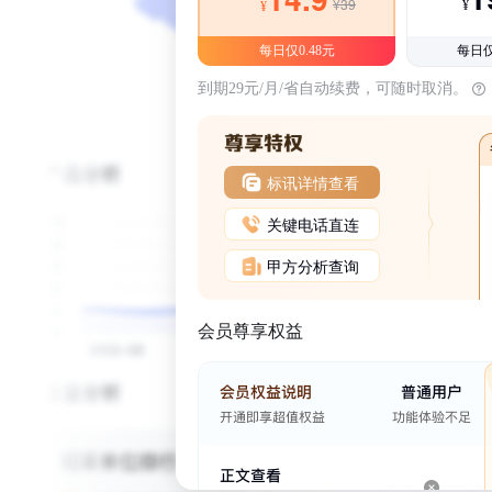
¥39
¥
¥
每日仅0.48元
每日仅
到期29元/月/省自动续费，可随时取消。
标讯详情查看
关键电话直连
甲方分析查询
会员尊享权益