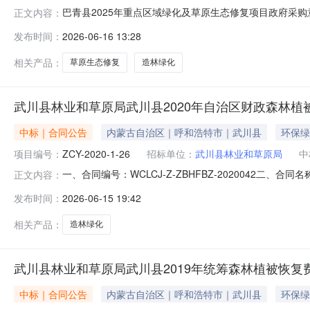
巴青县2025年重点区域绿化及草原生态修复项目政府采
正文内容：
开展政府采购意向公开工作的通知》（财库〔2020〕10
发布时间：
2026-06-16 13:28
采购意向公开如下：序号采购项目名称采购需求概况预算金
修复工程，2.造林绿化
相关产品：
草原生态修复
造林绿化
武川县林业和草原局武川县2020年自治区财政森林
中标｜合同公告
内蒙古自治区｜呼和浩特市｜武川县
环保绿
项目编号：
ZCY-2020-1-26
招标单位：
武川县林业和草原局
中
一、合同编号：WCLCJ-Z-ZBHFBZ-2020042二
正文内容：
川县2020年林业和草原建设项目（第二批）五、合同主体采
发布时间：
2026-06-15 19:42
生态环境股份有限公司地址：江西省吉安市吉州区兴桥镇吉福路
相关产品：
造林绿化
武川县林业和草原局武川县2019年统筹森林植被恢
中标｜合同公告
内蒙古自治区｜呼和浩特市｜武川县
环保绿