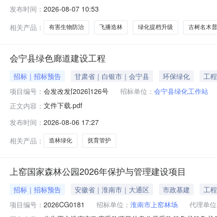
规定，现将锦州市林业和草原局2026年3（至）10月采
发布时间：
2026-08-07 10:53
飞播造林项目开展飞播造林2万亩10010月无2026年8月
务
相关产品：
有害生物防治
飞播造林
绿化提档升级
古树名木
会宁县绿色廊道建设工程
招标｜招标预告
甘肃省｜白银市｜会宁县
环保绿化
工程
项目编号：
会发改发[2026]126号
招标单位：
会宁县绿化工作站
文件下载.pdf
正文内容：
发布时间：
2026-08-06 17:27
相关产品：
造林绿化
抚育管护
上窑国家森林公园2026年保护与管理建设项目
招标｜招标预告
安徽省｜淮南市｜大通区
市政基建
工程
项目编号：
2026CG0181
招标单位：
淮南市上窑林场
代理单位