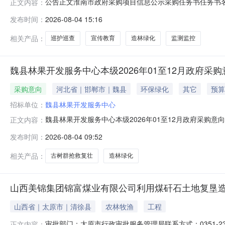
公告正文淮南市政府采购项目信息公示采购任务书任务书名称上窑
正文内容：
预算单位淮南市上窑林场项目受理日期2026/7/310:00
发布时间：
2026-08-04 15:16
化、巡护巡查和监测监控、宣传教育等管理措施，加强自
相关产品：
巡护巡查
宣传教育
造林绿化
监测监控
魏县林果开发服务中心本级2026年01至12月政府采购
采购意向
河北省｜邯郸市｜魏县
环保绿化
其它
预算
招标单位：
魏县林果开发服务中心
魏县林果开发服务中心本级2026年01至12月政府采购
正文内容：
关规定，现将魏县林果开发服务中心本级2026年01至1
发布时间：
2026-08-04 09:52
林绿化项目项目建设内容为利用县域内河渠坑塘、道路、村庄、
树群抢
相关产品：
古树群抢救复壮
造林绿化
山西美锦集团锦富煤业有限公司利用煤矸石土地复垦
山西省｜太原市｜清徐县
农林牧渔
工程
审批部门：太原市行政审批服务管理局联系方式：0351-2
正文内容：