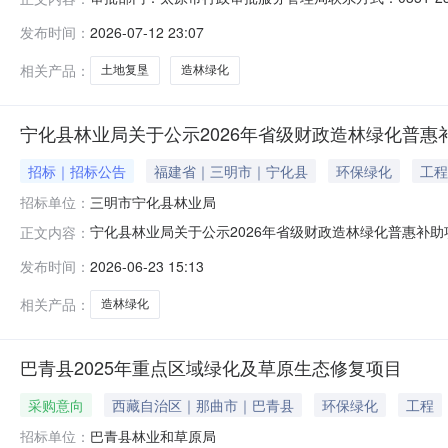
团锦富煤业有限公司利用煤矸石土地复垦造林绿化项目建设地
发布时间：
2026-07-12 23:07
局审核后，征地面积为15.8916hm2(238.374亩)，
相关产品：
土地复垦
造林绿化
宁化县林业局关于公示2026年省级财政造林绿化普
招标｜招标公告
福建省｜三明市｜宁化县
环保绿化
工程
招标单位：
三明市宁化县林业局
宁化县林业局关于公示2026年省级财政造林绿化普惠补
正文内容：
通知根据《三明市林业局关于切实抓好2026年造林绿化工
发布时间：
2026-06-23 15:13
名单予以公示，主动接受社会公众监督。一、项目名称宁化
田、湖村、淮土、济村泉上、
相关产品：
造林绿化
巴青县2025年重点区域绿化及草原生态修复项目
采购意向
西藏自治区｜那曲市｜巴青县
环保绿化
工程
招标单位：
巴青县林业和草原局