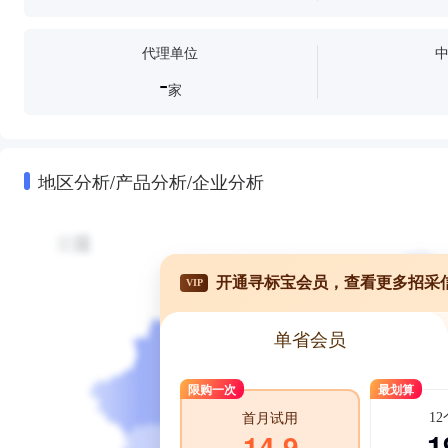
代理单位
-
家
地区分析/产品分析/企业分析
开通寻标宝会员，查看更多招采
VIP
单省会员
限购一次
最划算
1
首月试用
1
14.9