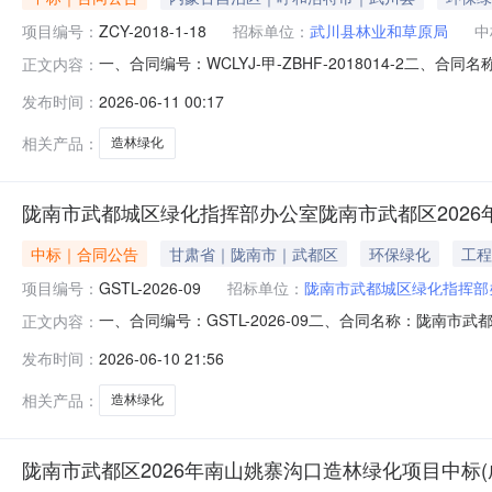
项目编号：
ZCY-2018-1-18
招标单位：
武川县林业和草原局
中
一、合同编号：WCLYJ-甲-ZBHF-2018014-2二、
正文内容：
恢复工程武川县2017年度大青山后坡生态治理项目五、合同
发布时间：
2026-06-11 00:17
古百草丰茂园林绿化有限责任公司地址：内蒙古自治区呼和浩
相关产品：
造林绿化
陇南市武都城区绿化指挥部办公室陇南市武都区202
中标｜合同公告
甘肃省｜陇南市｜武都区
环保绿化
工程
项目编号：
GSTL-2026-09
招标单位：
陇南市武都城区绿化指挥部
一、合同编号：GSTL-2026-09二、合同名称：陇南市武
正文内容：
林绿化项目五、合同主体采购人(甲方)：陇南市武都城区绿化
发布时间：
2026-06-10 21:56
工程有限公司地址：甘肃省陇南市武都区甘肃省陇南市武都区东
相关产品：
造林绿化
陇南市武都区2026年南山姚寨沟口造林绿化项目中标(