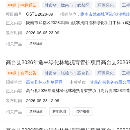
中标｜中标通知
甘肃省｜陇南市｜武都区
环保绿化
工程
项目编号：
GSTL-2026-09
招标单位：
陇南市武都城区绿化指挥部
陇南市武都区2026年南山姚寨沟口造林绿化项目中标（成交
正文内容：
合同包1(陇南市武都区2026年南山姚寨沟口造林绿化项
发布时间：
2026-06-05 23:06
1,484,568.80元四、主要标的信息合同包1(陇南
位）
相关产品：
造林绿化
高台县2026年造林绿化林地抚育管护项目高台县202
中标｜合同公告
甘肃省｜张掖市｜高台县
环保绿化
工程
招标单位：
高台县林业和草原局
中标单位：
甘肃占兴劳务有限公
高台县2026年造林绿化林地抚育管护项目高台县2026年造
正文内容：
原局中标（成交）供应商名称甘肃占兴劳务有限公司合同金额927,
发布时间：
2026-05-28 12:08
相关产品：
造林绿化
林地抚育
管护服务
高台县2026年造林绿化林地抚育管护项目高台县202