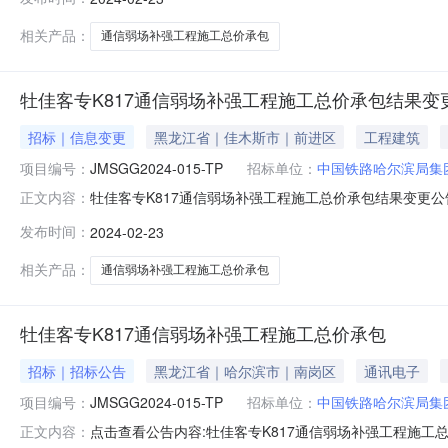
电、变配电、接触网）高级职称；铁路电气化专业（供电、变
人民法院判
相关产品：
通信弱场补强工程施工总价承包
牡佳客专K817通信弱场补强工程施工总价承包结果变
招标｜信息变更
黑龙江省｜佳木斯市｜前进区
工程建筑
项目编号：
JMSGG2024-015-TP
招标单位：
中国铁路哈尔滨局集
牡佳客专K817通信弱场补强工程施工总价承包结果变更公
正文内容：
弱场补强工程施工总价承包3、项目编号：JMSGG202
发布时间：
2024-02-23
资质；原技术负责人具有8年以上从事铁路工程施工技术
级以上职称人员不少于
相关产品：
通信弱场补强工程施工总价承包
牡佳客专K817通信弱场补强工程施工总价承包
招标｜招标公告
黑龙江省｜哈尔滨市｜南岗区
通讯电子
项目编号：
JMSGG2024-015-TP
招标单位：
中国铁路哈尔滨局集
点击查看公告内容:牡佳客专K817通信弱场补强工程施工总价
正文内容：