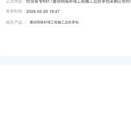
牡佳客专K817通信弱场补强工程施工总价承包采购公告牡佳客
正文内容：
目牡佳客专K817通信弱场补强工程施工总价承包采购人
发布时间：
2024-02-20 18:47
购进行公开竞争性谈判。2.项目概况与采购范围2.1本采购
机等
相关产品：
通信弱场补强工程施工总价承包
NEW
HOT
5折起
暂时没有搜索结果…