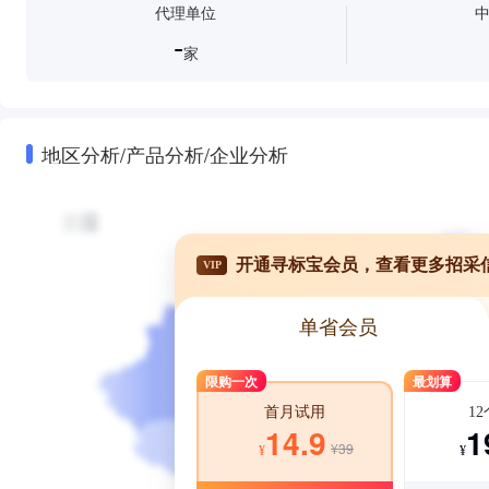
代理单位
-
家
地区分析/产品分析/企业分析
开通寻标宝会员，查看更多招采
VIP
单省会员
限购一次
最划算
1
首月试用
1
14.9
¥39
¥
¥