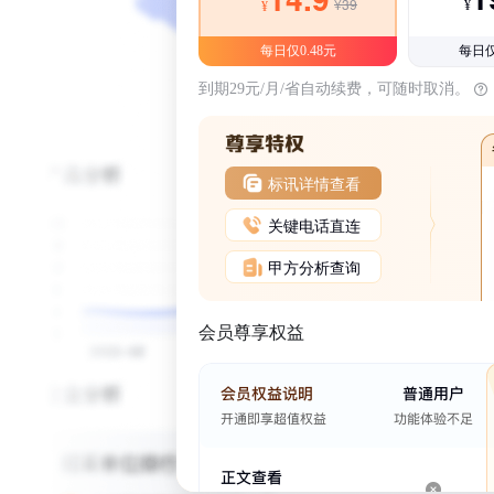
¥39
¥
¥
每日仅0.48元
每日仅
到期29元/月/省自动续费，可随时取消。
标讯详情查看
关键电话直连
甲方分析查询
会员尊享权益