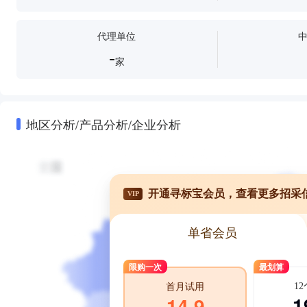
代理单位
-
家
地区分析/产品分析/企业分析
开通寻标宝会员，查看更多招采
VIP
单省会员
限购一次
最划算
1
首月试用
1
14.9