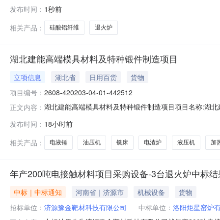
限公司公告日期：2026-08-06公告截止时间：2026-08-0906
发布时间：
1秒前
相关产品：
硅酸铝纤维
退火炉
湖北建能高端模具材料及特种锻件制造项目
立项信息
湖北省
日用百货
货物
项目编号：
2608-420203-04-01-442512
湖北建能高端模具材料及特种锻件制造项目项目名称:湖北建
正文内容：
护气氛电渣炉、液压机、油压机、电液锤、碾环机、加热炉
发布时间：
18小时前
万吨的生产能力（不使用国家明令淘汰的落后生产工艺和设备）项目
相关产品：
电液锤
油压机
铣床
电渣炉
液压机
加
年产200吨电接触材料项目采购设备-3台退火炉中标
中标｜中标通知
河南省｜济源市
机械设备
货物
招标单位：
济源豫金靶材科技有限公司
中标单位：
洛阳炬星窑炉