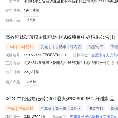
中标结果公告济源豫金靶材科技有限公司就年产200吨电接
正文内容：
购，现将本次招标中标结果公告如下：中标单位名称：洛
发布时间：
19小时前
相关产品：
退火炉
高效钙钛矿薄膜太阳电池中试线项目中标结果公告(1)
中标｜中标通知
安徽省｜合肥市｜瑶海区
能源化工
工程
项目编号：
4197-244HFBOEST02/31
招标单位：
合肥京东方光能
高效钙钛矿薄膜太阳电池中试线项目中标结果公告(1)【中国
正文内容：
炉招标机构：中电商务（北京）有限公司招标人：合肥京东方光能科技有
发布时间：
22小时前
2026-08-0514:17中标人：深圳市联得自动化装备
相关产品：
退火炉
XCG-中铝铝箔(云南)30T退火炉S26003BC-纤维制品
中标｜中标通知
江苏省｜苏州市｜虎丘区
服装布料
货物
项目编号：
XJ0127021A
招标单位：
苏州新长光热能科技有限公司