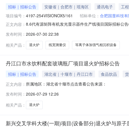
招标｜招标公告
安徽省｜合肥市｜瑶海区
通讯电子
工程
项目编号：
4197-254VISIONOX5/161
招标单位：
合肥国显科技有
8.6代有源矩阵有机发光显示器件生产线项目国际招标公告(2)预告
正文内容：
机构：中电商务（北京）有限公司招标地区：安徽省中电商务
发布时间：
2026-07-30 22:38
次招标采用传统招标方式，现邀请合格投标人参加投标。1
相关产品：
退火炉
线宽测量仪
等离子体加强气相沉积设备
丹江口市水饮料配套玻璃瓶厂项目退火炉招标公告
招标｜招标公告
湖北省｜十堰市｜丹江口市
食品饮品
货
所属地区：湖北省十堰市点击查看公告来源：
正文内容：
发布时间：
2026-07-29 12:26
相关产品：
退火炉
新兴交叉学科大楼(一期)项目(设备部分)退火炉与原