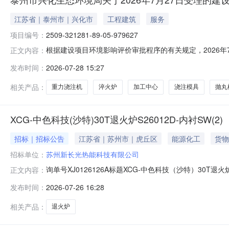
江苏省｜泰州市｜兴化市
工程建筑
服务
项目编号：
2509-321281-89-05-979627
根据建设项目环境影响评价审批程序的有关规定，2026年7
正文内容：
申报企业从企业端申报：https://eia.lem.org.
发布时间：
2026-07-28 15:27
word（含附件、附图相关资料），报告书项目申请泰州
相关产品：
重力浇注机
淬火炉
加工中心
浇注模具
抛丸
XCG-中色科技(沙特)30T退火炉S26012D-内衬SW(2)
招标｜招标公告
江苏省｜苏州市｜虎丘区
能源化工
货物
招标单位：
苏州新长光热能科技有限公司
询单号XJ0126126A标题XCG-中色科技（沙特）30T退
正文内容：
2615:51:5000:00:00报名截止时间2026-07-2
发布时间：
2026-07-26 16:28
货地点苏州高新区鹿山路108号或上海港口交货期要求根
相关产品：
退火炉