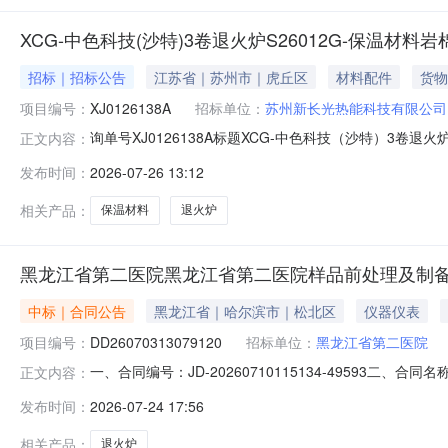
XCG-中色科技(沙特)3卷退火炉S26012G-保温材料岩
招标｜招标公告
江苏省｜苏州市｜虎丘区
材料配件
货物
项目编号：
XJ0126138A
招标单位：
苏州新长光热能科技有限公司
询单号XJ0126138A标题XCG-中色科技（沙特）3卷退
正文内容：
2612:55:0300:00:00报名截止时间2026-07-2
发布时间：
2026-07-26 13:12
货地点上海港口交货期要求根据甲方要求其他交付要求报
相关产品：
保温材料
退火炉
黑龙江省第二医院黑龙江省第二医院样品前处理及制
中标｜合同公告
黑龙江省｜哈尔滨市｜松北区
仪器仪表
项目编号：
DD26070313079120
招标单位：
黑龙江省第二医院
一、合同编号：JD-20260710115134-49593
正文内容：
院样品前处理及制备仪器反拍采购五、合同主体采购人(甲方)
发布时间：
2026-07-24 17:56
电子商店（个体工商户）地址：黑龙江省佳木斯市向阳区解放路
相关产品：
退火炉