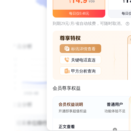
¥39
¥
¥
每日仅0.48元
每日仅
到期29元/月/省自动续费，可随时取消。
标讯详情查看
关键电话直连
甲方分析查询
会员尊享权益