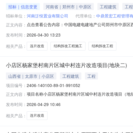
招标｜信息变更
河南省｜郑州市｜中原区
工程建筑
工程
招标单位：
河南泛悦置业有限公司
代理单位：
中鼎景宏工程管理
点击查看公告内容：中国电建电建地产公司郑州市中原区西
正文内容：
(一).pdf
发布时间：
2026-04-30 13:23
相关产品：
连片改造
结构拆改工程施工
结构拆改工程
小店区杨家堡村南片区城中村连片改造项目(地块二)
山西省｜太原市｜小店区
工程建筑
工程
项目编号：
2406-140100-89-01-991052
项目名称小店区杨家堡村南片区城中村连片改造项目（地块二）项
正文内容：
的民用建筑报建审批申报项目名称关于应建防空地下室的民用
发布时间：
2026-04-29 10:46
南一巷以东，规划路以北。受理时间2026-04-2910:22:37项目开始时间2
相关产品：
连片改造