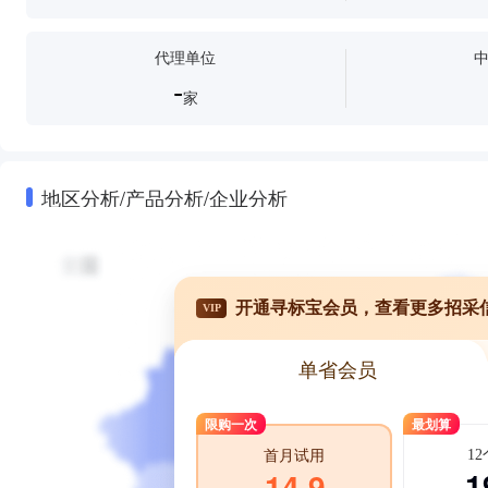
代理单位
-
家
地区分析/产品分析/企业分析
开通寻标宝会员，查看更多招采
VIP
单省会员
限购一次
最划算
1
首月试用
1
14.9