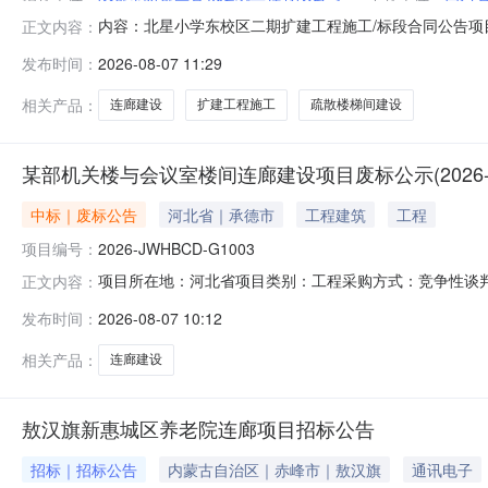
内容：北星小学东校区二期扩建工程施工/标段合同公告项
正文内容：
成都市新都区香城建筑工程有限公司成都市新都区新都街道香城
发布时间：
2026-08-07 11:29
民镇大成街116号1层028-83071118(牵头人)中航建
相关产品：
连廊建设
扩建工程施工
疏散楼梯间建设
某部机关楼与会议室楼间连廊建设项目废标公示(2026-JW
中标｜废标公告
河北省｜承德市
工程建筑
工程
项目编号：
2026-JWHBCD-G1003
项目所在地：河北省项目类别：工程采购方式：竞争性谈
正文内容：
名称：某部机关楼与会议室楼间连廊建设项目二、项目编号：202
发布时间：
2026-08-07 10:12
交有效投标文件的供应商不足三家，项目废标。，项目废
谢，希望今后继续
相关产品：
连廊建设
敖汉旗新惠城区养老院连廊项目招标公告
招标｜招标公告
内蒙古自治区｜赤峰市｜敖汉旗
通讯电子