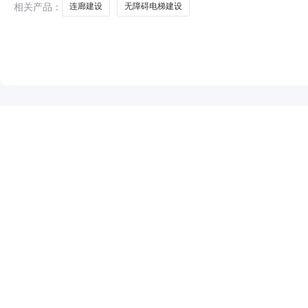
相关产品：
连廊建设
无障碍电梯建设
NEW
HOT
5折起
暂时没有搜索结果…