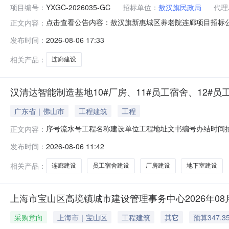
项目编号：
YXGC-2026035-GC
招标单位：
敖汉旗民政局
代理
点击查看公告内容：敖汉旗新惠城区养老院连廊项目招标
正文内容：
发布时间：
2026-08-06 17:33
相关产品：
连廊建设
汉清达智能制造基地10#厂房、11#员工宿舍、12#员工
广东省｜佛山市
工程建筑
工程
序号流水号工程名称建设单位工程地址文书编号办结时间抽查结果
正文内容：
连廊、17#地下室西江产业新城沧江南路以南、碧桂路以西明消验[
发布时间：
2026-08-06 11:42
相关产品：
连廊建设
员工宿舍建设
厂房建设
地下室建设
上海市宝山区高境镇城市建设管理事务中心2026年0
采购意向
上海市｜宝山区
工程建筑
其它
预算347.3