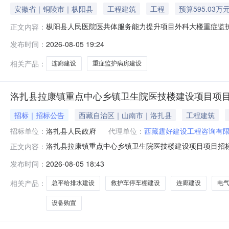
安徽省｜铜陵市｜枞阳县
工程建筑
工程
预算595.03万
枞阳县人民医院医共体服务能力提升项目外科大楼重症监
正文内容：
连廊工程”进行公开招标,现将招标文件进行预公示（详见附件
发布时间：
2026-08-05 19:24
出。联系人：程伟伟联系电话：15555403896安徽信
及连廊工程.
相关产品：
连廊建设
重症监护病房建设
洛扎县拉康镇重点中心乡镇卫生院医技楼建设项目项
招标｜招标公告
西藏自治区｜山南市｜洛扎县
工程建筑
招标单位：
洛扎县人民政府
代理单位：
西藏霆好建设工程咨询有
洛扎县拉康镇重点中心乡镇卫生院医技楼建设项目项目招标公
正文内容：
院医技楼建设项目（项目名称）\标段施工招标公告1.招
发布时间：
2026-08-05 18:43
审批、核准或备案机关名称）以洛发改发[2026]80
府投资100%，社
相关产品：
总平给排水建设
救护车停车棚建设
连廊建设
电
设备购置