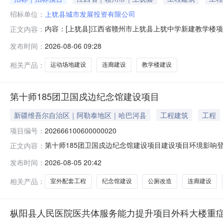
招标单位：
上犹县城市发展投资有限公司
内容：[上犹县]江西省赣州市上犹县上犹中学新建教学楼
正文内容：
话：监管部门名称：监管部门联系电话：交易中心名称：
发布时间：
2026-08-06 09:28
设单位（或招标人）项目概况招标方式合同估算金额预计
镇上犹中学校园内，总用地面积约73362.75
相关产品：
运动场地建设
连廊建设
教学楼建设
第十师185团卫国戍边纪念馆建设项目
新疆维吾尔自治区｜阿勒泰地区｜哈巴河县
工程建筑
工程
项目编号：
202666100600000020
第十师185团卫国戍边纪念馆建设项目建设项目环境影响登记
正文内容：
占地面积（平方米）2912建设单位新疆生产建设兵团第十师一
发布时间：
2026-08-05 20:42
生产运营日期2028-11-30建设性质新建备案依据该
相关产品：
室外配套工程
纪念馆建设
公厕改造
连廊建设
枞阳县人民医院医共体服务能力提升项目外科大楼重