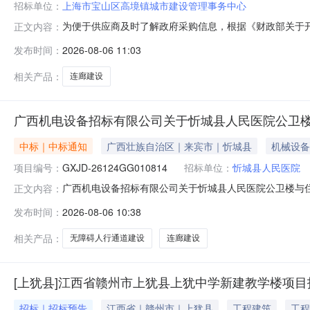
招标单位：
上海市宝山区高境镇城市建设管理事务中心
为便于供应商及时了解政府采购信息，根据《财政部关于开
正文内容：
2026年08月政府采购意向如下：序号采购项目名称采
发布时间：
2026-08-06 11:03
化价值3473512.002026-08本次公开的采购意
相关产品：
连廊建设
广西机电设备招标有限公司关于忻城县人民医院公卫楼与住院
中标｜中标通知
广西壮族自治区｜来宾市｜忻城县
机械设备
项目编号：
GXJD-26124GG010814
招标单位：
忻城县人民医院
广西机电设备招标有限公司关于忻城县人民医院公卫楼与住院综
正文内容：
医院公卫楼与住院综合楼之间连廊及无障碍人行通道工程(GXJ
发布时间：
2026-08-06 10:38
医院公卫楼与住院综合楼之间连廊及无障碍人行通道工程（项
相关产品：
无障碍人行通道建设
连廊建设
[上犹县]江西省赣州市上犹县上犹中学新建教学楼项
招标｜招标预告
江西省｜赣州市｜上犹县
工程建筑
工程