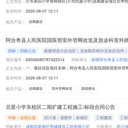
芒市第四小学青樟校区(芒市民族小学)连廊建设项目竞争
正文内容：
政区域德宏州公告时间2026-08-07获取采购文件时间2026-08-
发布时间：
2026-08-07 12:11
件递交地点请登录云南省政府采购电子交易平台（政采云）投标客
相关产品：
连廊建设
阿合奇县人民医院国医馆室外管网改造及急诊科室外
招标｜招标公告
新疆维吾尔自治区｜克孜勒苏柯尔克孜自治州｜
项目编号：
62026080787422314
招标单位：
新疆阿合奇县人民医
一、项目信息项目名称：阿合奇县人民医院国医馆室外管网改造
正文内容：
18399702488报价起止时间：2026-08-0711:1
发布时间：
2026-08-07 12:11
政府采购法》第二十二条的规定。二、采购需求清单商品
相关产品：
连廊建设
室外管网改造
路面硬化
北星小学东校区二期扩建工程施工/标段合同公告
中标｜合同公告
四川省｜成都市｜新都区
工程建筑
工程
招标单位：
成都市新都区香城建筑工程有限公司
中标单位：
四川