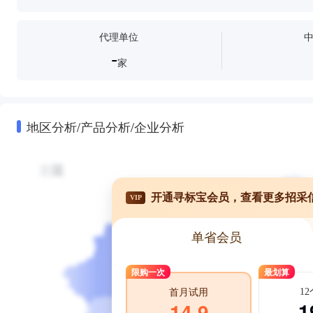
代理单位
-
家
地区分析/产品分析/企业分析
开通寻标宝会员，查看更多招采
VIP
单省会员
限购一次
最划算
1
首月试用
1
14.9