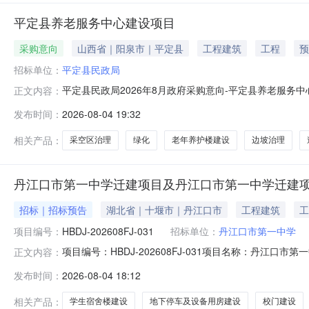
平定县养老服务中心建设项目
采购意向
山西省｜阳泉市｜平定县
工程建筑
工程
预
招标单位：
平定县民政局
平定县民政局2026年8月政府采购意向-平定县养老服务
正文内容：
定县民政局采购项目名称：平定县养老服务中心建设项目预算
发布时间：
2026-08-04 19:32
覆离层注浆相结合的治理方法，采空区治理面积约20000㎡
容纳3
相关产品：
采空区治理
绿化
老年养护楼建设
边坡治理
丹江口市第一中学迁建项目及丹江口市第一中学迁建项目(
招标｜招标预告
湖北省｜十堰市｜丹江口市
工程建筑
工
项目编号：
HBDJ-202608FJ-031
招标单位：
丹江口市第一中学
项目编号：HBDJ-202608FJ-031项目名称：丹
正文内容：
模：1、丹江口市第一中学迁建项目：该项目总建筑面积62268
发布时间：
2026-08-04 18:12
17260平方米；新建学生宿舍楼4栋(E1，E2，E3，E4)
相关产品：
学生宿舍楼建设
地下停车及设备用房建设
校门建设