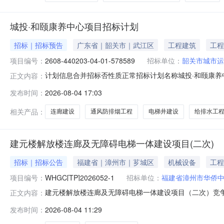
城投·和颐康养中心项目招标计划
招标｜招标预告
广东省｜韶关市｜武江区
工程建筑
工程
项目编号：
2608-440203-04-01-578589
招标单位：
韶关市城市运
计划信息合并招标否性质正常招标计划名称城投·和颐康养中
正文内容：
人统一社会信用代码914402003249474448备注
发布时间：
2026-08-04 17:03
440203-04-01-578589招标项目类型房屋建筑招
相关产品：
连廊建设
通风防排烟工程
电梯井建设
给排水工
建元楼解放楼连廊及无障碍电梯一体建设项目(二次)
招标｜招标公告
福建省｜漳州市｜芗城区
机械设备
工程
项目编号：
WHGC[TP]2026052-1
招标单位：
福建省漳州市华侨
建元楼解放楼连廊及无障碍电梯一体建设项目（二次）竞
正文内容：
放楼连廊及无障碍电梯一体建设项目（二次）（以下简称
发布时间：
2026-08-04 11:29
谈判活动。一、项目基本情况项目编号：WHGC[TP]202
元（含暂列金26200