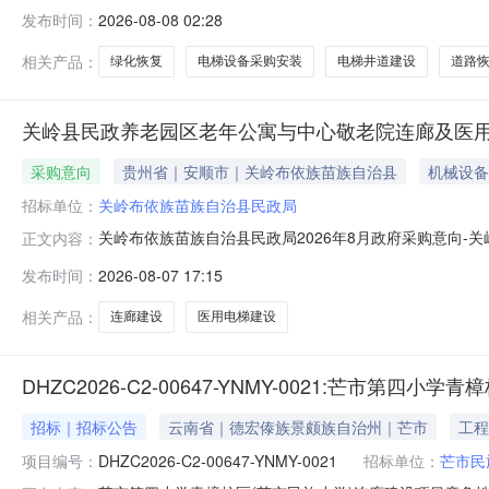
性住房既有住宅加装电梯项目单位名称：公主岭市住房和城乡建
发布时间：
2026-08-08 02:28
目所属行业：建筑业-建筑安装业-其他建筑安装业-其他建筑安
相关产品：
绿化恢复
电梯设备采购安装
电梯井道建设
道路
关岭县民政养老园区老年公寓与中心敬老院连廊及医
采购意向
贵州省｜安顺市｜关岭布依族苗族自治县
机械设备
招标单位：
关岭布依族苗族自治县民政局
关岭布依族苗族自治县民政局2026年8月政府采购意向
正文内容：
及医用电梯建设项目项目所在采购意向：关岭布依族苗族自
发布时间：
2026-08-07 17:15
寓与中心敬老院连廊及医用电梯建设项目预算金额：95.0
建设项目采购标的数量：1采
相关产品：
连廊建设
医用电梯建设
DHZC2026-C2-00647-YNMY-0021:芒市第
招标｜招标公告
云南省｜德宏傣族景颇族自治州｜芒市
工程
项目编号：
DHZC2026-C2-00647-YNMY-0021
招标单位：
芒市民