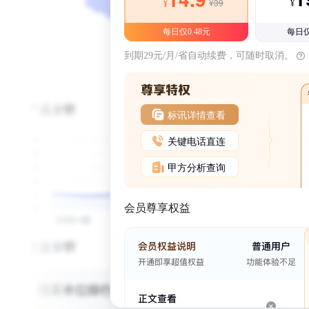
¥39
¥
¥
每日仅0.48元
每日仅
到期29元/月/省自动续费，可随时取消。
标讯详情查看
关键电话直连
甲方分析查询
会员尊享权益