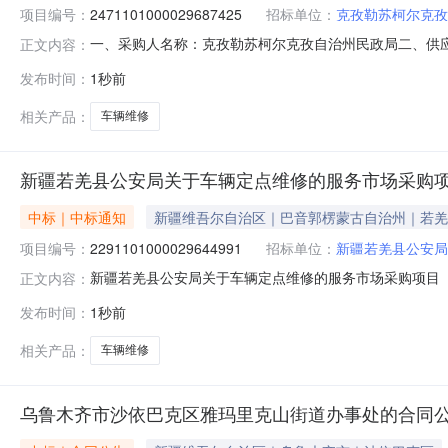
项目编号：
2471101000029687425
招标单位：
克孜勒苏柯尔克孜
一、采购人名称：克孜勒苏柯尔克孜自治州民政局二、供
正文内容：
号：2471101000029687425五、合同编号：11N01
发布时间：
1秒前
要求或标的基本概况：七、其它事项：详见附件中的合同文件
相关产品：
车辆维修
新疆若羌县公安局关于车辆定点维修的服务市场采购
中标｜中标通知
新疆维吾尔自治区｜巴音郭楞蒙古自治州｜若羌
项目编号：
2291101000029644991
招标单位：
新疆若羌县公安局
新疆若羌县公安局关于车辆定点维修的服务市场采购项目（项目
正文内容：
关于车辆定点维修的服务市场采购项目采购项目项目编号:2291
发布时间：
1秒前
区划编码:652824项目所在行政区划名称:新疆维吾尔
相关产品：
车辆维修
乌鲁木齐市沙依巴克区雅玛里克山街道办事处的合同