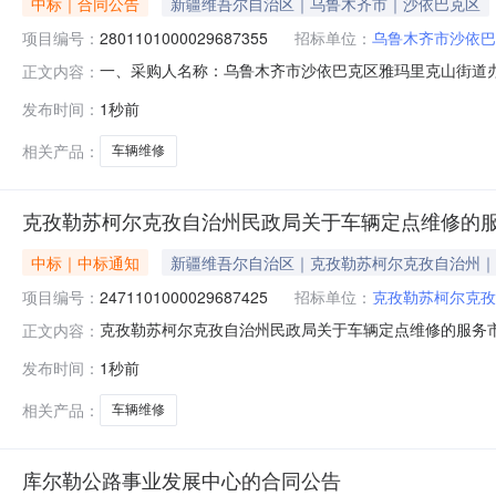
中标｜合同公告
新疆维吾尔自治区｜乌鲁木齐市｜沙依巴克区
项目编号：
2801101000029687355
招标单位：
乌鲁木齐市沙依巴
一、采购人名称：乌鲁木齐市沙依巴克区雅玛里克山街道
正文内容：
事处服务市场项目四、采购项目编号：28011010000296
发布时间：
1秒前
定点维修详见附件次1.0011001100服务要求或标
相关产品：
车辆维修
克孜勒苏柯尔克孜自治州民政局关于车辆定点维修的
中标｜中标通知
新疆维吾尔自治区｜克孜勒苏柯尔克孜自治州｜
项目编号：
2471101000029687425
招标单位：
克孜勒苏柯尔克孜
克孜勒苏柯尔克孜自治州民政局关于车辆定点维修的服务市场采
正文内容：
勒苏柯尔克孜自治州民政局关于车辆定点维修的服务市场采购项目采
发布时间：
1秒前
划金额（元）:项目所在行政区划编码:653099项目所在
相关产品：
车辆维修
库尔勒公路事业发展中心的合同公告