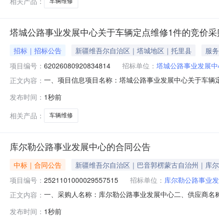
相关产品：
车辆维修
塔城公路事业发展中心关于车辆定点维修1件的竞价采
招标｜招标公告
新疆维吾尔自治区｜塔城地区｜托里县
服务
项目编号：
62026080920834814
招标单位：
塔城公路事业发展中
一、项目信息项目名称：塔城公路事业发展中心关于车辆定点维修1
正文内容：
08-0915:26-2026-08-1218:00采购单位
发布时间：
1秒前
维修核心参数要求:商品类目:车辆定点维修;汽车维修:汽车维修
相关产品：
车辆维修
库尔勒公路事业发展中心的合同公告
中标｜合同公告
新疆维吾尔自治区｜巴音郭楞蒙古自治州｜库尔
项目编号：
2521101000029557515
招标单位：
库尔勒公路事业发
一、采购人名称：库尔勒公路事业发展中心二、供应商名
正文内容：
2521101000029557515五、合同编号：11N2020
发布时间：
1秒前
要求或标的基本概况：七、其它事项：详见附件中的合同文件