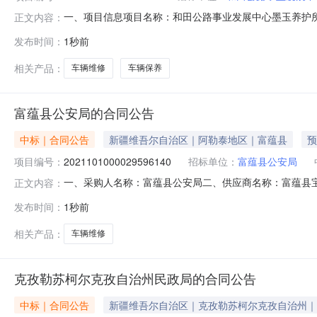
一、项目信息项目名称：和田公路事业发展中心墨玉养护所车辆维
正文内容：
起止时间：2026-08-0919:42-2026-08-12
发布时间：
1秒前
意向品牌新R20308核心参数要求:商品类目:车辆定点维
相关产品：
车辆维修
车辆保养
富蕴县公安局的合同公告
中标｜合同公告
新疆维吾尔自治区｜阿勒泰地区｜富蕴县
预
项目编号：
2021101000029596140
招标单位：
富蕴县公安局
一、采购人名称：富蕴县公安局二、供应商名称：富蕴县宝菱汽
正文内容：
号：11N010513643202613001六、合同内容：序
发布时间：
1秒前
项：详见附件中的合同文件八、联系方式1、采购人名称：富蕴
相关产品：
车辆维修
克孜勒苏柯尔克孜自治州民政局的合同公告
中标｜合同公告
新疆维吾尔自治区｜克孜勒苏柯尔克孜自治州｜