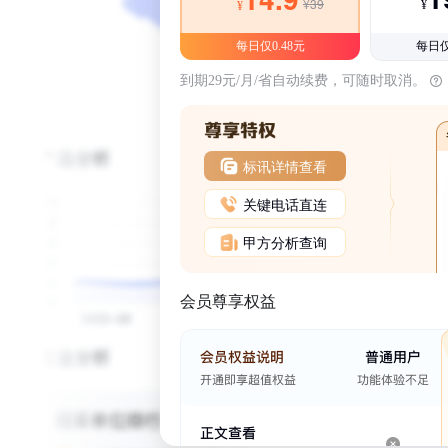
¥39
¥
¥
每日仅0.48元
每日仅
到期29元/月/省自动续费，可随时取消。
标讯详情查看
关键电话直连
甲方分析查询
会员尊享权益