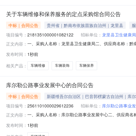
关于车辆维修和保养服务的定点采购馆合同公告
中标｜合同公告
贵州省｜黔南布依族苗族自治州｜龙里县
服
项目编号：
2181351000001082122
招标单位：
龙里县卫生健康局
一、采购人名称：龙里县卫生健康局二、供应商名称：黔
正文内容：
2181351000001082122五、合同编号：5227302
发布时间：
1秒前
次1.003535服务要求或标的基本概况：七、其它事项：
相关产品：
车辆维修
车辆装饰
车辆保养
库尔勒公路事业发展中心的合同公告
中标｜合同公告
新疆维吾尔自治区｜巴音郭楞蒙古自治州｜库尔
项目编号：
2561101000029612236
招标单位：
库尔勒公路事业发
一、采购人名称：库尔勒公路事业发展中心二、供应商名
正文内容：
2561101000029612236五、合同编号：11N2020
发布时间：
1秒前
求或标的基本概况：七、其它事项：详见附件中的合同文件八