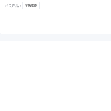
相关产品：
车辆维修
NEW
HOT
5折起
暂时没有搜索结果…