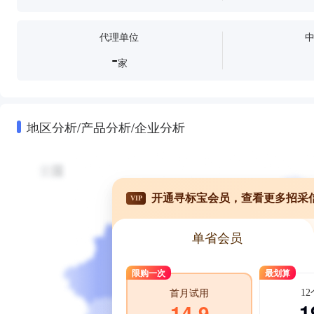
代理单位
-
家
地区分析/产品分析/企业分析
开通寻标宝会员，查看更多招采
VIP
单省会员
限购一次
最划算
1
首月试用
1
14.9