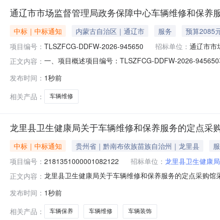
通辽市市场监督管理局政务保障中心车辆维修和保养
中标｜中标通知
内蒙古自治区｜通辽市
服务
预算2085
项目编号：
TLSZFCG-DDFW-2026-945650
招标单位：
通辽市市
一、项目概述项目编号：TLSZFCG-DDFW-2026
正文内容：
中心所属区域：通辽市预算金额(元)：2,085.00项目开始时间：
发布时间：
1秒前
13722059990采购计划备案书/批准书编号：150500
相关产品：
车辆维修
龙里县卫生健康局关于车辆维修和保养服务的定点采
中标｜中标通知
贵州省｜黔南布依族苗族自治州｜龙里县
服
项目编号：
2181351000001082122
招标单位：
龙里县卫生健康局
龙里县卫生健康局关于车辆维修和保养服务的定点采购馆采购项
正文内容：
生健康局关于车辆维修和保养服务的定点采购馆采购项目采购项目项
发布时间：
1秒前
（元）:预算总额（元）:项目所在行政区划编码:52273
相关产品：
车辆保养
车辆维修
车辆装饰