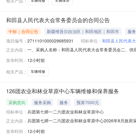
相关产品：
车辆维修
车辆保养
和田县人民代表大会常务委员会的合同公告
中标｜合同公告
新疆维吾尔自治区｜和田地区｜和田市
服务
项目编号：
2711101000029685931
招标单位：
和田县人民代表大
一、采购人名称：和田县人民代表大会常务委员会二、供
正文内容：
2711101000029685931五、合同编号：11N1042
发布时间：
12小时前
求或标的基本概况：七、其它事项：详见附件中的合同文件八
相关产品：
车辆维修
126团农业和林业草原中心车辆维修和保养服务
采购意向
服务采购
服务
预算7000元
招标单位：
兵团第七师一二六团农业和林业草原中心
兵团第七师一二六团农业和林业草原中心2026年8月政府
正文内容：
采购意向：兵团第七师一二六团农业和林业草原中心202
发布时间：
12小时前
修和保养服务预算金额：0.700000万元(人民币)采