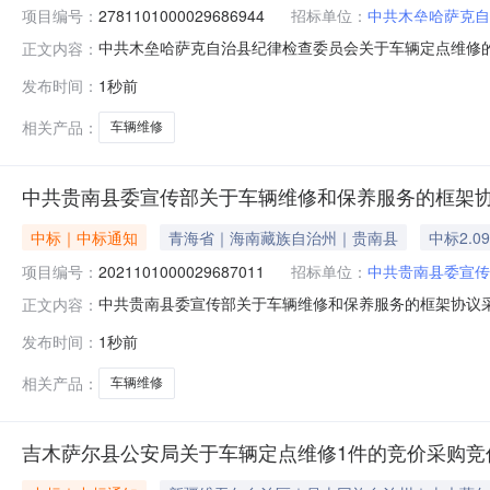
项目编号：
2781101000029686944
招标单位：
中共木垒哈萨克自
中共木垒哈萨克自治县纪律检查委员会关于车辆定点维修的服务
正文内容：
称:中共木垒哈萨克自治县纪律检查委员会关于车辆定点维修的服务
发布时间：
1秒前
号:采购计划金额（元）:项目所在行政区划编码:65232
相关产品：
车辆维修
中共贵南县委宣传部关于车辆维修和保养服务的框架
中标｜中标通知
青海省｜海南藏族自治州｜贵南县
中标2.0
项目编号：
2021101000029687011
招标单位：
中共贵南县委宣传
中共贵南县委宣传部关于车辆维修和保养服务的框架协议采购项
正文内容：
县委宣传部关于车辆维修和保养服务的框架协议采购项目项目编号:
发布时间：
1秒前
码:632525项目所在行政区划名称:青海省海南藏族自
相关产品：
车辆维修
吉木萨尔县公安局关于车辆定点维修1件的竞价采购竞