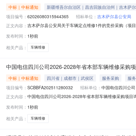
中标｜中标通知
新疆维吾尔自治区｜昌吉回族自治州｜吉木萨尔
项目编号：
62026080315944365
招标单位：
吉木萨尔县公安局
吉木萨尔县公安局关于车辆定点维修1件的竞价采购（项目编号
正文内容：
辆定点维修1件的竞价采购项目编号：6202608031594
发布时间：
1秒前
县报价起止时间：2026-08-0412:42-2026-08
相关产品：
车辆维修
中国电信四川公司2026-2028年省本部车辆维修采购
中标｜中标通知
四川省｜成都市｜武侯区
服务采购
服务
项目编号：
SCBBFA202511280032
招标单位：
中国电信四川公司
中国电信四川公司2026-2028年省本部车辆维修采购项目询
正文内容：
件载明的方法和标准，本询比项目结果如下：份额1成交
发布时间：
1秒前
目咨询管理有限公司日期：2025年12月24日
相关产品：
车辆维修