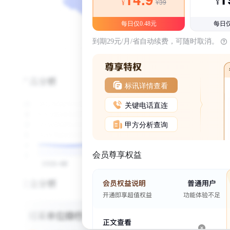
¥39
¥
¥
每日仅0.48元
每日仅
到期29元/月/省自动续费，可随时取消。
标讯详情查看
关键电话直连
甲方分析查询
会员尊享权益