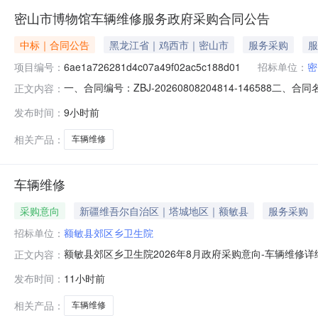
密山市博物馆车辆维修服务政府采购合同公告
中标｜合同公告
黑龙江省｜鸡西市｜密山市
服务采购
服
项目编号：
6ae1a726281d4c07a49f02ac5c188d01
招标单位：
密
一、合同编号：ZBJ-20260808204814-146588二
正文内容：
(甲方)：密山市博物馆地址：密山市博物馆联系方式：1394
发布时间：
9小时前
同主要信息主要标的：序号名称数量(单位)单价(元)总价(元)规格
相关产品：
车辆维修
车辆维修
采购意向
新疆维吾尔自治区｜塔城地区｜额敏县
服务采购
招标单位：
额敏县郊区乡卫生院
额敏县郊区乡卫生院2026年8月政府采购意向-车辆维修
正文内容：
名称：车辆维修预算金额：1.900000万元(人民币)
发布时间：
11小时前
计采购时间：2026-09备注：本次公开的采购意向是
相关产品：
车辆维修