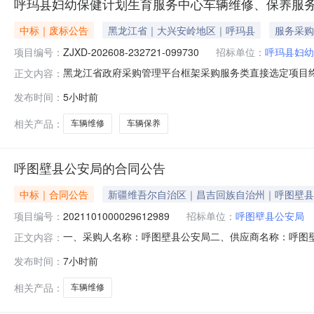
呼玛县妇幼保健计划生育服务中心车辆维修、保养服
中标｜废标公告
黑龙江省｜大兴安岭地区｜呼玛县
服务采购
项目编号：
ZJXD-202608-232721-099730
招标单位：
呼玛县妇幼
黑龙江省政府采购管理平台框架采购服务类直接选定项目终止公
正文内容：
099730本项目于2026年08月08日发布服务类直
发布时间：
5小时前
务中心发布时间：2026年08月08日
相关产品：
车辆维修
车辆保养
呼图壁县公安局的合同公告
中标｜合同公告
新疆维吾尔自治区｜昌吉回族自治州｜呼图壁县
项目编号：
2021101000029612989
招标单位：
呼图壁县公安局
一、采购人名称：呼图壁县公安局二、供应商名称：呼图壁县赵
正文内容：
同编号：11N102488511202614601六、合同内容
发布时间：
7小时前
其它事项：详见附件中的合同文件八、联系方式1、采购人名称
相关产品：
车辆维修