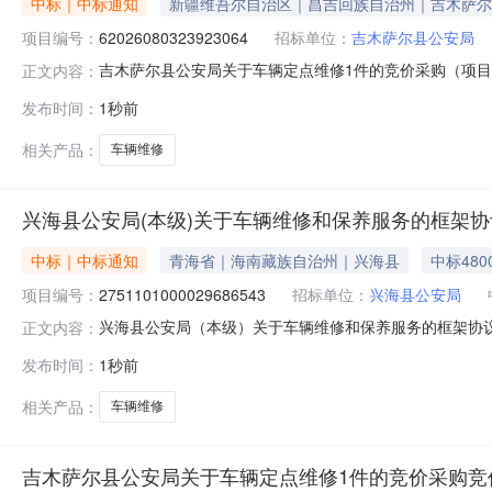
中标｜中标通知
新疆维吾尔自治区｜昌吉回族自治州｜吉木萨尔
项目编号：
62026080323923064
招标单位：
吉木萨尔县公安局
吉木萨尔县公安局关于车辆定点维修1件的竞价采购（项目编号
正文内容：
辆定点维修1件的竞价采购项目编号：6202608032392
发布时间：
1秒前
县报价起止时间：2026-08-0412:43-2026-08
相关产品：
车辆维修
兴海县公安局(本级)关于车辆维修和保养服务的框架
中标｜中标通知
青海省｜海南藏族自治州｜兴海县
中标480
项目编号：
2751101000029686543
招标单位：
兴海县公安局
兴海县公安局（本级）关于车辆维修和保养服务的框架协议采购
正文内容：
公安局（本级）关于车辆维修和保养服务的框架协议采购项目项目编
发布时间：
1秒前
目所在行政区划名称:青海省海南藏族自治州兴海县报价起
相关产品：
车辆维修
吉木萨尔县公安局关于车辆定点维修1件的竞价采购竞