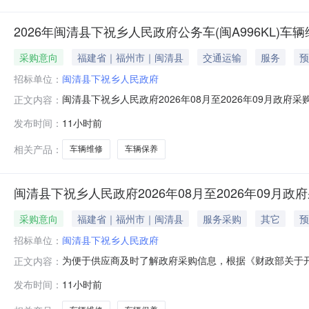
2026年闽清县下祝乡人民政府公务车(闽A996KL)车
采购意向
福建省｜福州市｜闽清县
交通运输
服务
预
招标单位：
闽清县下祝乡人民政府
闽清县下祝乡人民政府2026年08月至2026年09月政府
正文内容：
务车（闽A996KL）车辆维修、保养服务项目所在采购意向
发布时间：
11小时前
年闽清县下祝乡人民政府公务车（闽A996KL）车辆维修、保
相关产品：
车辆维修
车辆保养
闽清县下祝乡人民政府2026年08月至2026年09月政
采购意向
福建省｜福州市｜闽清县
服务采购
其它
预
招标单位：
闽清县下祝乡人民政府
为便于供应商及时了解政府采购信息，根据《财政部关于开展
正文内容：
购意向公开如下：序号采购项目名称采购需求概况预算金额(万
发布时间：
11小时前
清县下祝乡人民政府公务车（闽A996KL）车辆维修、保养
次公