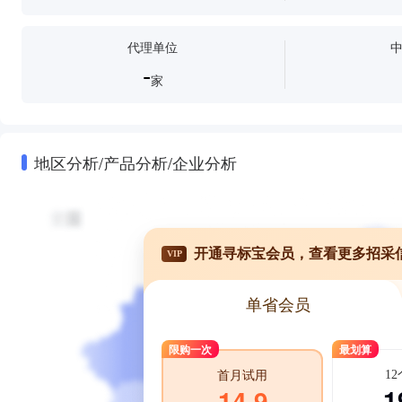
代理单位
-
家
地区分析/产品分析/企业分析
开通寻标宝会员，查看更多招采
VIP
单省会员
限购一次
最划算
1
首月试用
1
14.9