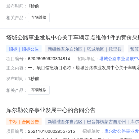
2561101000029612236五、合同编号：11N2020
发布时间：
1秒前
求或标的基本概况：七、其它事项：详见附件中的合同文件八
相关产品：
车辆维修
塔城公路事业发展中心关于车辆定点维修1件的竞价采
招标｜招标公告
新疆维吾尔自治区｜塔城地区｜托里县
预算
项目编号：
62026080920834814
招标单位：
塔城公路事业发展中
一、项目信息项目名称：塔城公路事业发展中心关于车辆定点维修1
正文内容：
08-0915:26-2026-08-1218:00采购单位
发布时间：
1秒前
维修核心参数要求:商品类目:车辆定点维修;汽车维修:汽车维修
相关产品：
车辆维修
库尔勒公路事业发展中心的合同公告
中标｜合同公告
新疆维吾尔自治区｜巴音郭楞蒙古自治州｜库尔
项目编号：
2521101000029557515
招标单位：
库尔勒公路事业发