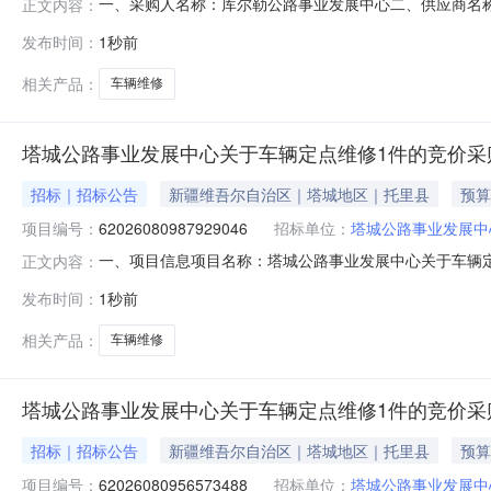
一、采购人名称：库尔勒公路事业发展中心二、供应商名
正文内容：
2521101000029557515五、合同编号：11N2020
发布时间：
1秒前
要求或标的基本概况：七、其它事项：详见附件中的合同文件
相关产品：
车辆维修
塔城公路事业发展中心关于车辆定点维修1件的竞价采
招标｜招标公告
新疆维吾尔自治区｜塔城地区｜托里县
预算
项目编号：
62026080987929046
招标单位：
塔城公路事业发展中
一、项目信息项目名称：塔城公路事业发展中心关于车辆定点维修1
正文内容：
08-0914:54-2026-08-1218:00采购单位
发布时间：
1秒前
量控制金额(元)意向品牌车辆定点维修核心参数要求:商品类目
相关产品：
车辆维修
塔城公路事业发展中心关于车辆定点维修1件的竞价采
招标｜招标公告
新疆维吾尔自治区｜塔城地区｜托里县
预算
项目编号：
62026080956573488
招标单位：
塔城公路事业发展中