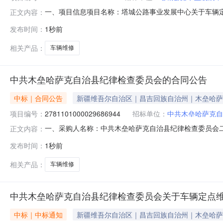
一、项目信息项目名称：塔城公路事业发展中心关于车辆定点维修1
正文内容：
08-0914:36-2026-08-1218:00采购单位
发布时间：
1秒前
量控制金额(元)意向品牌车辆定点维修核心参数要求:商品类目
相关产品：
车辆维修
中共木垒哈萨克自治县纪律检查委员会的合同公告
中标｜合同公告
新疆维吾尔自治区｜昌吉回族自治州｜木垒哈萨
项目编号：
2781101000029686944
招标单位：
中共木垒哈萨克自
一、采购人名称：中共木垒哈萨克自治县纪律检查委员会
正文内容：
项目编号：2781101000029686944五、合同编号：1
发布时间：
1秒前
1.00360360服务要求或标的基本概况：七、其它事
相关产品：
车辆维修
中共木垒哈萨克自治县纪律检查委员会关于车辆定点
中标｜中标通知
新疆维吾尔自治区｜昌吉回族自治州｜木垒哈萨