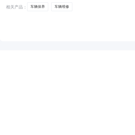
确保车辆正常运行预计
相关产品：
车辆保养
车辆维修
NEW
HOT
5折起
暂时没有搜索结果…