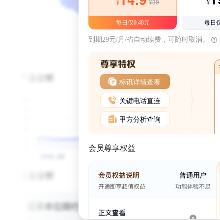
¥39
¥
¥
每日仅0.48元
每日仅
到期29元/月/省自动续费，可随时取消。
标讯详情查看
关键电话直连
甲方分析查询
会员尊享权益