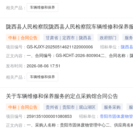
相关产品：
车辆维修和保养
陇西县人民检察院陇西县人民检察院车辆维修和保养
中标｜合同公告
甘肃省｜定西市｜陇西县
政府部门
服务
项目编号：
GS-KJXY-20250514621122000006
招标单位：
陇西
一、合同编号：GS-KCHT-2026-800904二、合同名称
正文内容：
称：陇西县人民检察院车辆维修和保养服务直接选定采购合同五
发布时间：
2026-08-06 17:51
方)：陇西县路达通汽车服务店地址：甘肃省定西市陇西县巩昌
相关产品：
车辆维修和保养
关于车辆维修和保养服务的定点采购馆合同公告
中标｜合同公告
贵州省｜贵阳市｜观山湖区
服务采购
服
项目编号：
2591351000001080853
招标单位：
贵阳市固体废物管
一、采购人名称：贵阳市固体废物管理中心二、供应商名
正文内容：
2591351000001080853五、合同编号：52019925