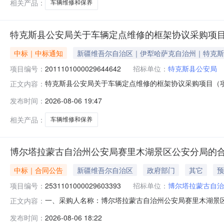
相关产品：
车辆维修和保养
特克斯县公安局关于车辆定点维修的框架协议采购项
中标｜中标通知
新疆维吾尔自治区｜伊犁哈萨克自治州｜特克斯
项目编号：
2011101000029644642
招标单位：
特克斯县公安局
特克斯县公安局关于车辆定点维修的框架协议采购项目（项目编
正文内容：
车辆定点维修的框架协议采购项目采购项目项目编号:201110
发布时间：
2026-08-06 19:47
编码:654027项目所在行政区划名称:新疆维吾尔自治区
相关产品：
车辆维修和保养
博尔塔拉蒙古自治州公安局赛里木湖景区公安分局的
中标｜合同公告
新疆维吾尔自治区
政府部门
其它
预
项目编号：
2531101000029603393
招标单位：
博尔塔拉蒙古自治
一、采购人名称：博尔塔拉蒙古自治州公安局赛里木湖景
正文内容：
服务市场项目四、采购项目编号：2531101000029603
发布时间：
2026-08-06 18:22
修和保养详见附件件1.0027302730服务要求或标