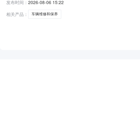
发布时间：
2026-08-06 15:22
1.0047654765服务要求或标的基本概况：七、其它事
山
相关产品：
车辆维修和保养
NEW
HOT
5折起
暂时没有搜索结果…