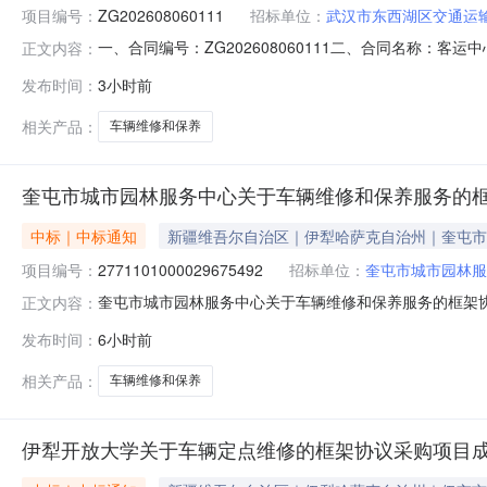
项目编号：
ZG202608060111
招标单位：
武汉市东西湖区交通运输
一、合同编号：ZG202608060111二、合同名称：客
正文内容：
方）：武汉市东西湖区交通运输局本级2、地址：东西湖区临空
发布时间：
3小时前
湖区东西湖大道3823号（3）6、联系方式：139862
相关产品：
车辆维修和保养
奎屯市城市园林服务中心关于车辆维修和保养服务的
中标｜中标通知
新疆维吾尔自治区｜伊犁哈萨克自治州｜奎屯市
项目编号：
2771101000029675492
招标单位：
奎屯市城市园林服
奎屯市城市园林服务中心关于车辆维修和保养服务的框架协议采
正文内容：
市城市园林服务中心关于车辆维修和保养服务的框架协议采购项目采
发布时间：
6小时前
金额（元）:项目所在行政区划编码:654003项目所在行
相关产品：
车辆维修和保养
伊犁开放大学关于车辆定点维修的框架协议采购项目