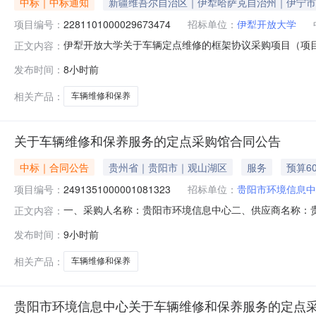
中标｜中标通知
新疆维吾尔自治区｜伊犁哈萨克自治州｜伊宁市
项目编号：
2281101000029673474
招标单位：
伊犁开放大学
伊犁开放大学关于车辆定点维修的框架协议采购项目（项目编号
正文内容：
定点维修的框架协议采购项目采购项目项目编号:22811010
发布时间：
8小时前
在行政区划名称:伊犁哈萨克自治州本级报价起止时间:-二
相关产品：
车辆维修和保养
关于车辆维修和保养服务的定点采购馆合同公告
中标｜合同公告
贵州省｜贵阳市｜观山湖区
服务
预算6
项目编号：
2491351000001081323
招标单位：
贵阳市环境信息中
一、采购人名称：贵阳市环境信息中心二、供应商名称：贵阳江
正文内容：
五、合同编号：5201992551955768008707202
发布时间：
9小时前
况：七、其它事项：无八、联系方式1、采购人名称：贵阳市
相关产品：
车辆维修和保养
贵阳市环境信息中心关于车辆维修和保养服务的定点