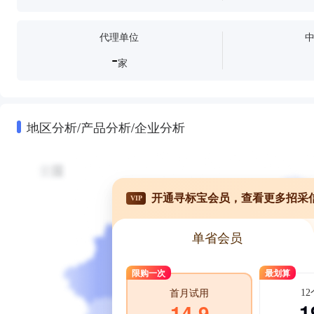
代理单位
-
家
地区分析/产品分析/企业分析
开通寻标宝会员，查看更多招采
VIP
单省会员
限购一次
最划算
1
首月试用
1
14.9