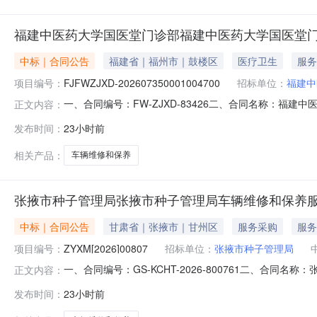
福建中医药大学国医堂门诊部福建中医药大学国医堂
中标｜合同公告
福建省｜福州市｜鼓楼区
医疗卫生
服务
项目编号：
FJFWZJXD-202607350001004700
招标单位：
福建中
一、合同编号：FW-ZJXD-83426二、合同名称：福建中
正文内容：
名称：福建中医药大学国医堂门诊部车辆维修、保养服务直
发布时间：
23小时前
20号楼602联系方式：15060404141供应商(乙方)
相关产品：
车辆维修和保养
张掖市种子管理局张掖市种子管理局车辆维修和保养
中标｜合同公告
甘肃省｜张掖市｜甘州区
服务采购
服务
项目编号：
ZYXM[2026]00807
招标单位：
张掖市种子管理局
一、合同编号：GS-KCHT-2026-800761二、合同
正文内容：
五、合同主体采购人(甲方)：张掖市种子管理局地址：甘肃省
发布时间：
23小时前
张掖市甘州区张火公路1.5公里处联系方式：13014113