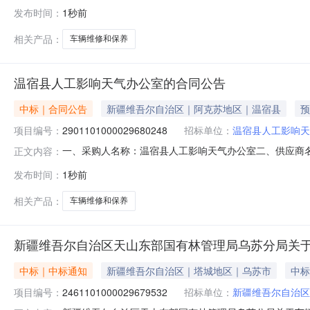
工影响天气办公室关于车辆定点维修的服务市场采购项目采购项目项
发布时间：
1秒前
号:采购计划金额（元）:项目所在行政区划编码:65292
相关产品：
车辆维修和保养
温宿县人工影响天气办公室的合同公告
中标｜合同公告
新疆维吾尔自治区｜阿克苏地区｜温宿县
预
项目编号：
2901101000029680248
招标单位：
温宿县人工影响天
一、采购人名称：温宿县人工影响天气办公室二、供应商
正文内容：
2901101000029680248五、合同编号：11N457
发布时间：
1秒前
1.001110011100服务要求或标的基本概况：七
系电话
相关产品：
车辆维修和保养
新疆维吾尔自治区天山东部国有林管理局乌苏分局关
中标｜中标通知
新疆维吾尔自治区｜塔城地区｜乌苏市
中标
项目编号：
2461101000029679532
招标单位：
新疆维吾尔自治区