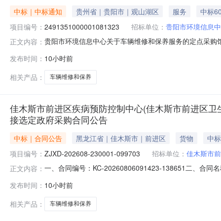
中标｜中标通知
贵州省｜贵阳市｜观山湖区
服务
中标6
项目编号：
2491351000001081323
招标单位：
贵阳市环境信息中
贵阳市环境信息中心关于车辆维修和保养服务的定点采购馆采购
正文内容：
环境信息中心关于车辆维修和保养服务的定点采购馆采购项目采购项
发布时间：
10小时前
（元）:预算总额（元）:项目所在行政区划编码:52019
相关产品：
车辆维修和保养
佳木斯市前进区疾病预防控制中心(佳木斯市前进区卫
接选定政府采购合同公告
中标｜合同公告
黑龙江省｜佳木斯市｜前进区
货物
中标
项目编号：
ZJXD-202608-230001-099703
招标单位：
佳木斯市前
一、合同编号：KC-20260806091423-1386
正文内容：
202608-230001-099703四、项目名称：佳
发布时间：
10小时前
区疾病预防控制中心（佳木斯市前进区卫生监督所）地址：前进
相关产品：
车辆维修和保养