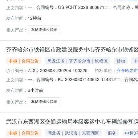
一、合同编号：GS-KCHT-2026-800671二、合同
正文内容：
大滩镇卫生院车辆维修和保养服务直接选定采购合同五、合同主
发布时间：
12秒前
县乾运汽车修理服务有限公司地址：甘肃省武威市民勤县大坝路
相关产品：
车辆维修和保养
齐齐哈尔市铁锋区市政建设服务中心齐齐哈尔市铁锋
中标｜合同公告
黑龙江省｜齐齐哈尔市｜铁锋区
货物
中
项目编号：
ZJXD-202608-230204-100225
招标单位：
齐齐哈尔市
一、合同编号：KC-20260807143642-144312二
正文内容：
项目名称：齐齐哈尔市铁锋区市政建设服务中心车辆维修、
发布时间：
2小时前
18909825495供应商(乙方)：齐齐哈尔市欧联汽车维修
相关产品：
车辆维修和保养
武汉市东西湖区交通运输局本级客运中心车辆维修和
中标｜合同公告
湖北省｜武汉市｜东西湖区
服务
中标3