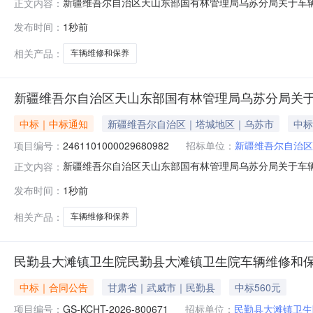
新疆维吾尔自治区天山东部国有林管理局乌苏分局关于车辆维修
正文内容：
项目信息项目名称:新疆维吾尔自治区天山东部国有林管理局乌苏
发布时间：
1秒前
里很别克（经办）项目联系电话:18861873918采购计
相关产品：
车辆维修和保养
新疆维吾尔自治区天山东部国有林管理局乌苏分局关
中标｜中标通知
新疆维吾尔自治区｜塔城地区｜乌苏市
中标
项目编号：
2461101000029680982
招标单位：
新疆维吾尔自治区
新疆维吾尔自治区天山东部国有林管理局乌苏分局关于车辆维修
正文内容：
项目信息项目名称:新疆维吾尔自治区天山东部国有林管理局乌苏
发布时间：
1秒前
里很别克（经办）项目联系电话:18861873918采购计
相关产品：
车辆维修和保养
民勤县大滩镇卫生院民勤县大滩镇卫生院车辆维修和
中标｜合同公告
甘肃省｜武威市｜民勤县
中标560元
项目编号：
GS-KCHT-2026-800671
招标单位：
民勤县大滩镇卫生