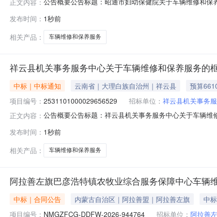
公告概要公告标题：昭通市妇幼保健院关于车辆维修和保养服
正文内容：
辆维修和保养服务的框架协议采购项目（项目编号:22811
发布时间：
1秒前
养服务的框架协议采购项目项目编号：2281101000029
相关产品：
车辆维修和保养服务
祥云县机关事务服务中心关于车辆维修和保养服务的
中标｜中标通知
云南省｜大理白族自治州｜祥云县
预算661
项目编号：
2531101000029656529
招标单位：
祥云县机关事务服
公告概要公告标题：祥云县机关事务服务中心关于车辆维修和
正文内容：
务中心关于车辆维修和保养服务的框架协议采购项目（项目编号
发布时间：
1秒前
心关于车辆维修和保养服务的框架协议采购项目项目编号：2531
相关产品：
车辆维修和保养服务
阿拉善左旗巴彦浩特镇农牧业综合服务保障中心车辆
中标｜合同公告
内蒙古自治区｜阿拉善盟｜阿拉善左旗
中标
项目编号：
NMGZFCG-DDFW-2026-944764
招标单位：
阿拉善