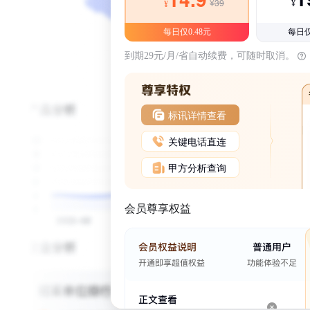
¥39
¥
¥
每日仅0.48元
每日仅
到期29元/月/省自动续费，可随时取消。
标讯详情查看
关键电话直连
甲方分析查询
会员尊享权益