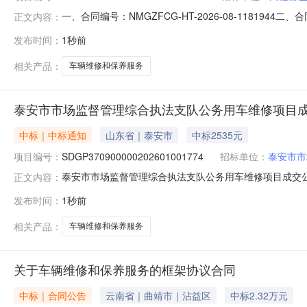
一、合同编号：NMGZFCG-HT-2026-08-118
正文内容：
NMGZFCG-DDFW-2026-944764四、项目
发布时间：
1秒前
镇农牧业综合服务保障中心地址：内蒙古自治区_阿拉善盟_
善左旗
相关产品：
车辆维修和保养服务
泰安市市场监督管理综合执法支队公务用车维修项目
中标｜中标通知
山东省｜泰安市
中标2535元
项目编号：
SDGP370900000202601001774
招标单位：
泰安市市
泰安市市场监督管理综合执法支队公务用车维修项目成交公告一、
正文内容：
场监督管理综合执法支队四、代理机构：泰安市政府集中采购中心
发布时间：
1秒前
维修和保养服务泰安市岱岳区精诚汽车维修中心2.00000
相关产品：
车辆维修和保养服务
关于车辆维修和保养服务的框架协议合同
中标｜合同公告
云南省｜曲靖市｜沾益区
中标2.32万元