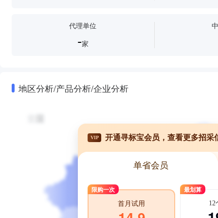
代理单位
-
家
地区分析/产品分析/企业分析
开通寻标宝会员，查看更多招采
VIP
单省会员
限购一次
最划算
1
首月试用
1
14.9