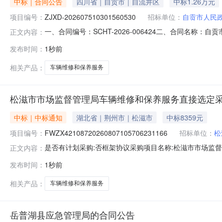
中标｜合同公告
四川省｜自贡市｜自流井区
中标1.26万元
项目编号：
ZJXD-202607510301560530
招标单位：
自贡市人民
一、合同编号：SCHT-2026-006424二、合同名称：
正文内容：
市人民政府办公室车辆维修、保养服务直接选定五、合同主体
发布时间：
1秒前
方)：自贡市博通汽车服务有限公司地址：板仓街道联系方式：1
相关产品：
车辆维修和保养服务
松滋市市场监督管理局车辆维修和保养服务直接选定
中标｜中标通知
湖北省｜荆州市｜松滋市
中标8359元
项目编号：
FWZX42108720260807105706231166
招标单位：
松
是否有计划采购:否框架协议采购项目名称:松滋市市场监督管理局
正文内容：
￥8359.2采购单位:松滋市市场监督管理局联系人:王伟联
发布时间：
1秒前
号成交日期:2026-08-0714:46:48执行方式:直
相关产品：
车辆维修和保养服务
岳普湖县应急管理局的合同公告