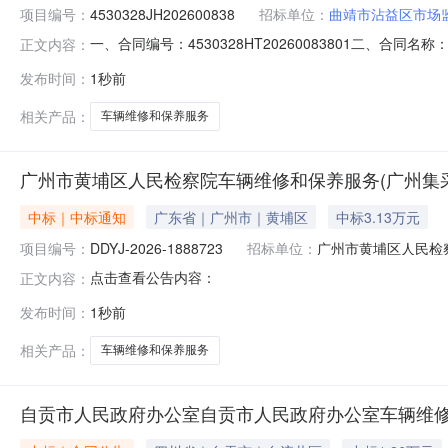
项目编号：
4530328JH202600838
招标单位：
曲靖市沾益区市场
一、合同编号：4530328HT20260083801二、合
正文内容：
同主体采购人（甲方）：曲靖市沾益区市场监督管理局地址
发布时间：
1秒前
云南省曲靖市沾益区联系方式：13769738437六、
相关产品：
车辆维修和保养服务
广州市黄埔区人民检察院车辆维修和保养服务(广州集
中标｜中标通知
广东省｜广州市｜黄埔区
中标3.13万元
项目编号：
DDYJ-2026-1888723
招标单位：
广州市⻩埔区人民检
点击查看公告内容：
正文内容：
发布时间：
1秒前
相关产品：
车辆维修和保养服务
自贡市人民政府办公室自贡市人民政府办公室车辆维