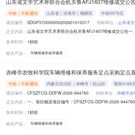
山东省文学艺术界联合会机关鲁AFJ1607维修成交公
中标｜中标通知
山东省｜济南市｜槐荫区
中标2079元
项目编号：
SDGP370000000202601010317
招标单位：
山东省文
山东省文学艺术界联合会机关鲁AFJ1607维修成交公告一、采购
正文内容：
联合会机关四、代理机构：山东省政府采购中心五、成交日期：2
发布时间：
1秒前
南瑞之兴汽车服务有限公司1.0000002079.000000
相关产品：
车辆维修和保养服务
赤峰市农牧科学院车辆维修和保养服务定点采购定点
中标｜中标通知
内蒙古自治区｜赤峰市｜松山区
预算4165
项目编号：
CFSZFCG-DDFW-2026-944760
招标单位：
赤峰市农
一、项目概述项目编号：CFSZFCG-DDFW-2026-
正文内容：
4,165.00项目开始时间：2026-08-0711:22:32项目截
发布时间：
1秒前
购方式：电子卖场（定点服务采购）二、需求明细编号项
相关产品：
车辆维修和保养服务