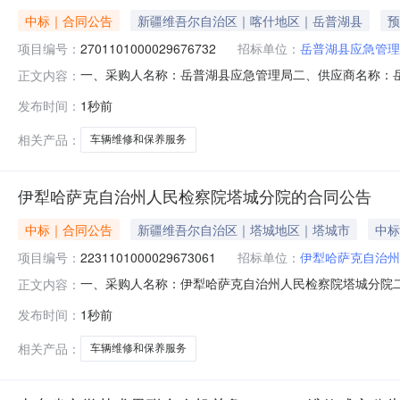
中标｜合同公告
新疆维吾尔自治区｜喀什地区｜岳普湖县
预
项目编号：
2701101000029676732
招标单位：
岳普湖县应急管理
一、采购人名称：岳普湖县应急管理局二、供应商名称：
正文内容：
2701101000029676732五、合同编号：11N7576
发布时间：
1秒前
服务要求或标的基本概况：七、其它事项：详见附件中的合同
县市
相关产品：
车辆维修和保养服务
伊犁哈萨克自治州人民检察院塔城分院的合同公告
中标｜合同公告
新疆维吾尔自治区｜塔城地区｜塔城市
中标
项目编号：
2231101000029673061
招标单位：
伊犁哈萨克自治州
一、采购人名称：伊犁哈萨克自治州人民检察院塔城分院
正文内容：
购项目编号：2231101000029673061五、合同编号
发布时间：
1秒前
件次1.0038273827服务要求或标的基本概况：七
相关产品：
车辆维修和保养服务