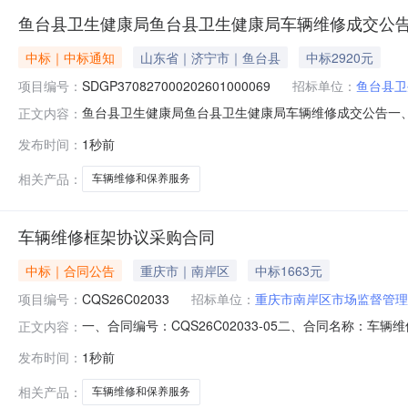
鱼台县卫生健康局鱼台县卫生健康局车辆维修成交公
中标｜中标通知
山东省｜济宁市｜鱼台县
中标2920元
项目编号：
SDGP370827000202601000069
招标单位：
鱼台县卫
鱼台县卫生健康局鱼台县卫生健康局车辆维修成交公告一、采购项
正文内容：
卫生健康局四、代理机构：济宁市政府采购中心五、成交日期：2
发布时间：
1秒前
台县鸿源汽车维修中心1.0000002920.000000元七、
相关产品：
车辆维修和保养服务
车辆维修框架协议采购合同
中标｜合同公告
重庆市｜南岸区
中标1663元
项目编号：
CQS26C02033
招标单位：
重庆市南岸区市场监督管理
一、合同编号：CQS26C02033-05二、合同名称：
正文内容：
市场监督管理局地址：重庆市南岸区金紫街175号联系方式：1
发布时间：
1秒前
六、合同主要信息主要标的名称：跨世纪汽修规格型号（或服
相关产品：
车辆维修和保养服务