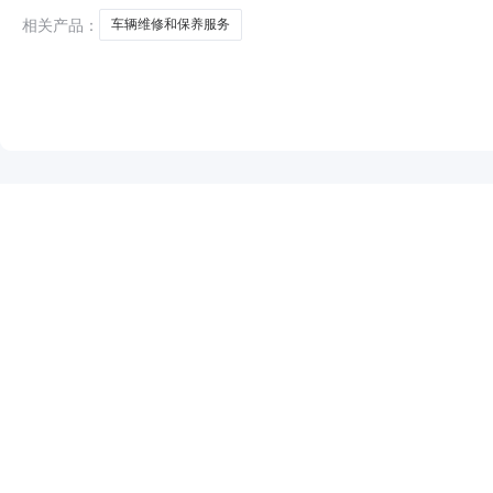
相关产品：
车辆维修和保养服务
NEW
HOT
5折起
暂时没有搜索结果…