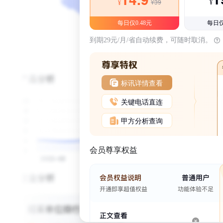
¥39
¥
¥
每日仅0.48元
每日仅
到期29元/月/省自动续费，可随时取消。
标讯详情查看
关键电话直连
甲方分析查询
会员尊享权益