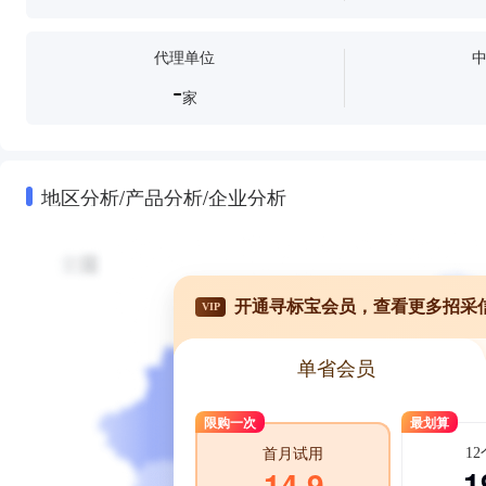
代理单位
-
家
地区分析/产品分析/企业分析
开通寻标宝会员，查看更多招采
VIP
单省会员
限购一次
最划算
1
首月试用
1
14.9