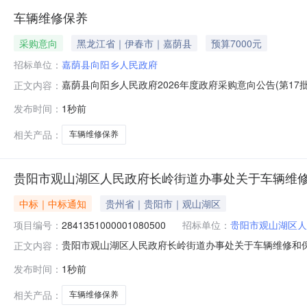
车辆维修保养
采购意向
黑龙江省｜伊春市｜嘉荫县
预算7000元
招标单位：
嘉荫县向阳乡人民政府
嘉荫县向阳乡人民政府2026年度政府采购意向公告(第17
正文内容：
购单位：嘉荫县向阳乡人民政府采购项目名称：车辆维修保养预
发布时间：
1秒前
标:车辆维修保养需满足的要求:符合政府采购要求及相关规
购公
相关产品：
车辆维修保养
贵阳市观山湖区人民政府长岭街道办事处关于车辆维
中标｜中标通知
贵州省｜贵阳市｜观山湖区
项目编号：
2841351000001080500
招标单位：
贵阳市观山湖区人
贵阳市观山湖区人民政府长岭街道办事处关于车辆维修和保养服
正文内容：
息项目名称:贵阳市观山湖区人民政府长岭街道办事处关于车辆维
发布时间：
1秒前
话:13608501643采购计划文号:采购计划金额（元）:
相关产品：
车辆维修保养