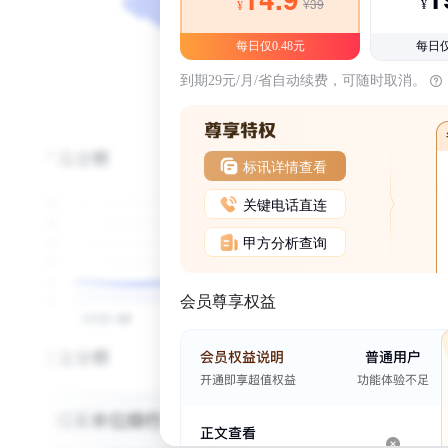
¥39
¥
¥
每日仅0.48元
每日仅
到期29元/月/省自动续费，可随时取消。
标讯详情查看
关键电话直连
甲方分析查询
会员尊享权益