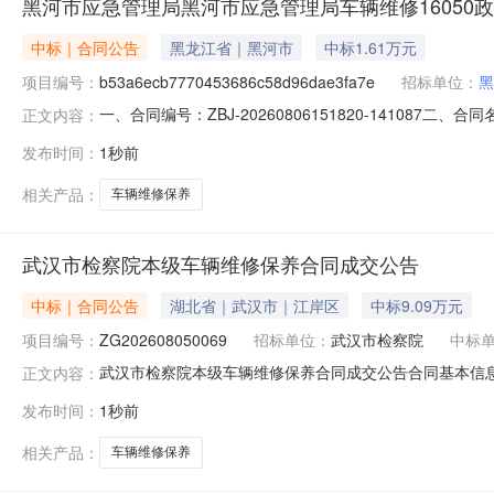
黑河市应急管理局黑河市应急管理局车辆维修16050
中标｜合同公告
黑龙江省｜黑河市
中标1.61万元
项目编号：
b53a6ecb7770453686c58d96dae3fa7e
招标单位：
黑
一、合同编号：ZBJ-20260806151820-141087二、合
正文内容：
五、合同主体采购人(甲方)：黑河市应急管理局地址：通江路
发布时间：
1秒前
13555298883六、合同主要信息主要标的：序号名称数量(单位
相关产品：
车辆维修保养
武汉市检察院本级车辆维修保养合同成交公告
中标｜合同公告
湖北省｜武汉市｜江岸区
中标9.09万元
项目编号：
ZG202608050069
招标单位：
武汉市检察院
中标
武汉市检察院本级车辆维修保养合同成交公告合同基本信息合
正文内容：
ZG202608050069采购单位名称：武汉市检察院本
发布时间：
1秒前
众兴名车汽车服务有限公司成交供应商地址：武汉市江汉区台北路22
相关产品：
车辆维修保养