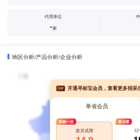
代理单位
-
家
地区分析/产品分析/企业分析
开通寻标宝会员，查看更多招采
VIP
单省会员
限购一次
最划算
1
首月试用
1
14.9