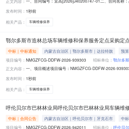
一、合同编号：宜高[2026]J40200747-01二、合同
正文内容：
看守所车辆维修保养（赣C056F警赣C076F警）五、合同
发布时间：
1秒前
销售有限责任公司地址：江西省宜春市高安市永安大道与绿筠
相关产品：
车辆维修保养
鄂尔多斯市造林总场车辆维修和保养服务定点采购定
中标｜中标通知
内蒙古自治区｜鄂尔多斯市｜达拉特旗
预算
项目编号：
NMGZFCG-DDFW-2026-939303
招标单位：
鄂尔多
一、项目概述项目编号：NMGZFCG-DDFW-2026
正文内容：
金额(元)：2,350.00项目开始时间：2026-08-0116:
发布时间：
1秒前
（定点服务）二、需求明细编号项目需求数量计量单位1维
相关产品：
车辆维修保养
呼伦贝尔市巴林林业局呼伦贝尔市巴林林业局车辆维
中标｜合同公告
内蒙古自治区｜呼伦贝尔市｜牙克石市
中标
项目编号：
NMGZFCG-DDFW-2026-942011
招标单位：
呼伦贝