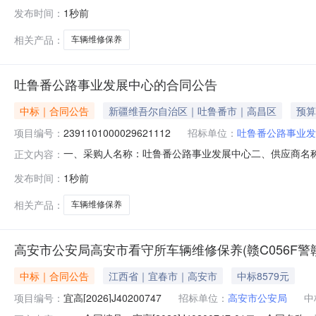
理局富蕴分局服务市场项目四、采购项目编号：2411101000
发布时间：
1秒前
(元)1车辆维修保养（洗车）详见附件次30.00401
相关产品：
车辆维修保养
吐鲁番公路事业发展中心的合同公告
中标｜合同公告
新疆维吾尔自治区｜吐鲁番市｜高昌区
预算
项目编号：
2391101000029621112
招标单位：
吐鲁番公路事业发
一、采购人名称：吐鲁番公路事业发展中心二、供应商名
正文内容：
2391101000029621112五、合同编号：11N6978
发布时间：
1秒前
要求或标的基本概况：七、其它事项：详见附件中的合同文件
相关产品：
车辆维修保养
高安市公安局高安市看守所车辆维修保养(赣C056F警赣
中标｜合同公告
江西省｜宜春市｜高安市
中标8579元
项目编号：
宜高[2026]J40200747
招标单位：
高安市公安局
中