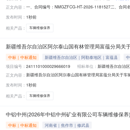
一、合同编号：NMGZFCG-HT-2026-1181527二
正文内容：
项目名称：呼伦贝尔市巴林林业局车辆维修和保养服务定点
发布时间：
1秒前
局联系方式：13947043483供应商(乙方)：博克图镇
相关产品：
车辆维修保养
新疆维吾尔自治区阿尔泰山国有林管理局富蕴分局关
中标｜中标通知
新疆维吾尔自治区｜阿勒泰地区｜富蕴县
中
项目编号：
2411101000029666019
招标单位：
新疆维吾尔自治区
新疆维吾尔自治区阿尔泰山国有林管理局富蕴分局关于车辆定点
正文内容：
息项目名称:新疆维吾尔自治区阿尔泰山国有林管理局富蕴分局关
发布时间：
1秒前
购计划文号:采购计划金额（元）:项目所在行政区划编码:6
相关产品：
车辆维修保养
中铝中州(2026年中铝中州矿业有限公司车辆维修保养)CG-Z
中标｜中标通知
河南省｜焦作市｜修武县