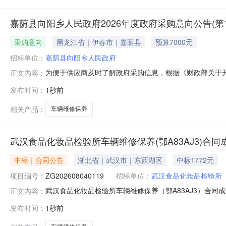
嘉荫县向阳乡人民政府2026年度政府采购意向公告(第1
采购意向
黑龙江省｜伊春市｜嘉荫县
预算7000元
招标单位：
嘉荫县向阳乡人民政府
为便于供应商及时了解政府采购信息，根据《财政部关于开展政
正文内容：
开如下：序号采购项目名称采购需求概况预算金额(万元)
发布时间：
1秒前
合政府采购要求及相关规定0.7000002026年10
政府2026年
相关产品：
车辆维修保养
武汉食品化妆品检验所车辆维修保养(鄂A83AJ3)合同
中标｜合同公告
湖北省｜武汉市｜东西湖区
中标1772元
项目编号：
ZG202608040119
招标单位：
武汉食品化妆品检验所
武汉食品化妆品检验所车辆维修保养（鄂A83AJ3）合同成
正文内容：
目名称：车辆维修保养（鄂A83AJ3）项目编号：ZG20
发布时间：
1秒前
采购单位联系电话：027-82353132成交供应商名称：