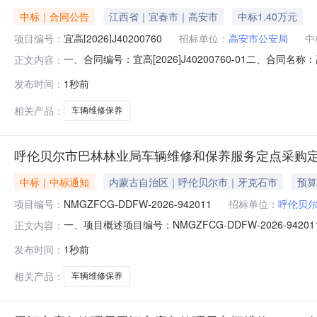
中标｜合同公告
江西省｜宜春市｜高安市
中标1.40万元
项目编号：
宜高[2026]J40200760
招标单位：
高安市公安局
中
一、合同编号：宜高[2026]J40200760-01二、合同
正文内容：
高安市公安局荷岭派出所车辆维修保养赣C050F警赣CT0
发布时间：
1秒前
方)：高安市宏海瑞汽车服务有限公司地址：高安市瑞州东路王
相关产品：
车辆维修保养
呼伦贝尔市巴林林业局车辆维修和保养服务定点采购
中标｜中标通知
内蒙古自治区｜呼伦贝尔市｜牙克石市
预算
项目编号：
NMGZFCG-DDFW-2026-942011
招标单位：
呼伦贝
一、项目概述项目编号：NMGZFCG-DDFW-2026
正文内容：
预算金额(元)：16,265.00项目开始时间：2026-08-04
发布时间：
1秒前
[2026]03705采购方式：电子卖场（定点服务采购）
相关产品：
车辆维修保养