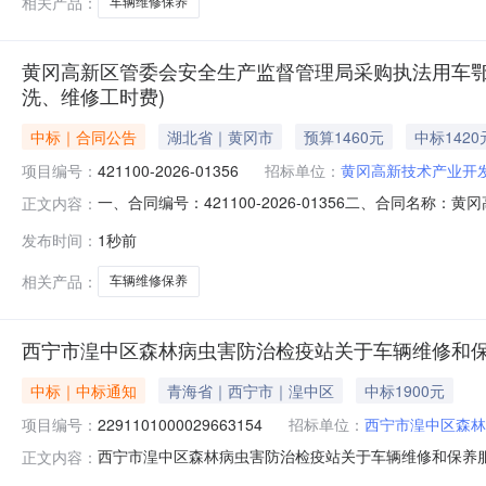
相关产品：
车辆维修保养
黄冈高新区管委会安全生产监督管理局采购执法用车鄂J
洗、维修工时费)
中标｜合同公告
湖北省｜黄冈市
预算1460元
中标1420
项目编号：
421100-2026-01356
招标单位：
黄冈高新技术产业开
一、合同编号：421100-2026-01356二、合同
正文内容：
滤清器、空调系统清洗、维修工时费）三、项目编号：4211
发布时间：
1秒前
机油、机油滤清器、空气滤清器、空调滤清器、空调系统
18
相关产品：
车辆维修保养
西宁市湟中区森林病虫害防治检疫站关于车辆维修和
中标｜中标通知
青海省｜西宁市｜湟中区
中标1900元
项目编号：
2291101000029663154
招标单位：
西宁市湟中区森林
西宁市湟中区森林病虫害防治检疫站关于车辆维修和保养服务的
正文内容：
名称:西宁市湟中区森林病虫害防治检疫站关于车辆维修和保养服务