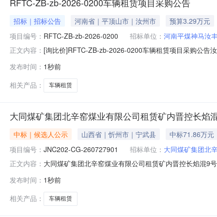
RFTC-ZB-zb-2026-0200车辆租赁项目采购公告
招标｜招标公告
河南省｜平顶山市｜汝州市
预算3.29万元
项目编号：
RFTC-ZB-zb-2026-0200
招标单位：
河南平煤神马汝
[询比价]RFTC-ZB-zb-2026-0200车辆租赁项
正文内容：
号：RFTC-ZB-zb-2026-0200四、采购方式：公
发布时间：
1秒前
限公司六、采购内容:我公司位于河南省平顶山市汝州市汝
相关产品：
车辆租赁
大同煤矿集团北辛窑煤业有限公司租赁矿内晋控长焰混
中标｜候选人公示
山西省｜忻州市｜宁武县
中标71.86万元
项目编号：
JNC202-CG-260727901
招标单位：
大同煤矿集团北
大同煤矿集团北辛窑煤业有限公司租赁矿内晋控长焰混9号短倒车辆成
正文内容：
2026-08-1017:30公示结束时间：2026-08-131
发布时间：
1秒前
2607189411JNMF1894/01），经评审小组评审
相关产品：
车辆租赁