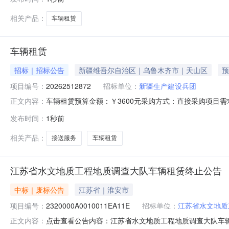
公司中选2026-08-093600.0--
相关产品：
车辆租赁
车辆租赁
招标｜招标公告
新疆维吾尔自治区｜乌鲁木齐市｜天山区
预
项目编号：
20262512872
招标单位：
新疆生产建设兵团
车辆租赁预算金额：￥3600元采购方式：直接采购项目需求详情
正文内容：
号：20262512872采购单位：新疆生产建设兵团第七师
发布时间：
1秒前
相关产品：
接送服务
车辆租赁
江苏省水文地质工程地质调查大队车辆租赁终止公告
中标｜废标公告
江苏省｜淮安市
项目编号：
2320000A0010011EA11E
招标单位：
江苏省水文地质
点击查看公告内容：江苏省水文地质工程地质调查大队车
正文内容：