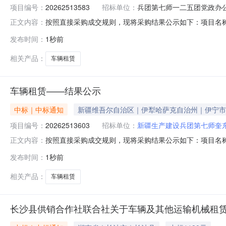
项目编号：
20262513583
招标单位：
兵团第七师一二五团党政办
按照直接采购成交规则，现将采购结果公示如下：项目名称:车辆
正文内容：
采购结果:成功评选报价供应商数:1允许中选家数:1家中选
发布时间：
1秒前
2026-08-10800.0--
相关产品：
车辆租赁
车辆租赁——结果公示
中标｜中标通知
新疆维吾尔自治区｜伊犁哈萨克自治州｜伊宁市
项目编号：
20262513603
招标单位：
新疆生产建设兵团第七师奎
按照直接采购成交规则，现将采购结果公示如下：项目名称:车辆
正文内容：
游中心联系人:马净采购结果:成功评选报价供应商数:1允许
发布时间：
1秒前
运输有限公司中选2026-08-10600.0--
相关产品：
车辆租赁
长沙县供销合作社联合社关于车辆及其他运输机械租