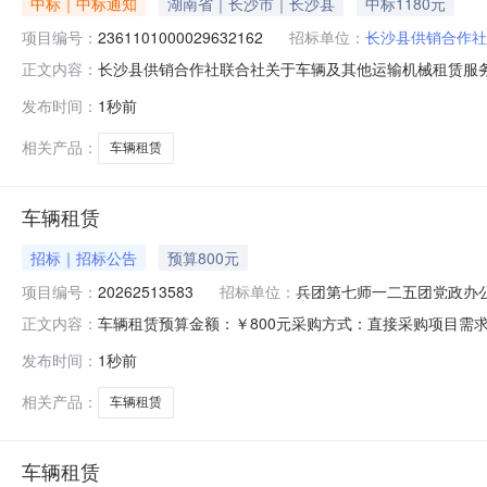
中标｜中标通知
湖南省｜长沙市｜长沙县
中标1180元
项目编号：
2361101000029632162
招标单位：
长沙县供销合作社
长沙县供销合作社联合社关于车辆及其他运输机械租赁服务的分
正文内容：
目名称：长沙县供销合作社联合社关于车辆及其他运输机械租赁服
发布时间：
1秒前
名称：湖南省长沙市长沙县报价起止时间：-二、采购单位
相关产品：
车辆租赁
车辆租赁
招标｜招标公告
预算800元
项目编号：
20262513583
招标单位：
兵团第七师一二五团党政办
车辆租赁预算金额：￥800元采购方式：直接采购项目需求详情用车
正文内容：
购编号：20262513583采购单位：兵团第七师一二五团
发布时间：
1秒前
相关产品：
车辆租赁
车辆租赁