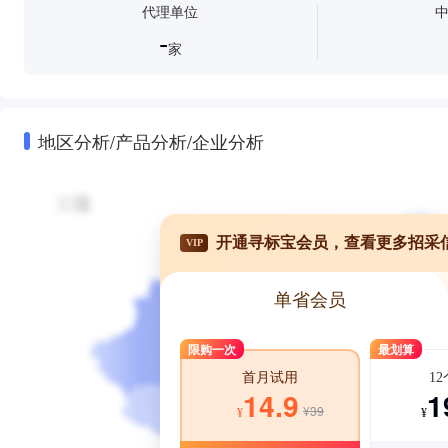
代理单位
-
家
地区分析/产品分析/企业分析
开通寻标宝会员，查看更多招采
VIP
单省会员
限购一次
最划算
1
首月试用
1
14.9
¥39
¥
¥