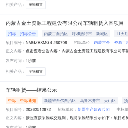
相关产品：
车辆租赁
内蒙古金土资源工程建设有限公司车辆租赁入围项目
招标｜招标公告
内蒙古自治区｜呼和浩特市｜新城区
11天
项目编号：
NMGZBXMGS-260708
招标单位：
内蒙古金土资源工
点击查看公告内容：内蒙古金土资源工程建设有限公司车
正文内容：
发布时间：
1秒前
相关产品：
车辆租赁
车辆租赁——结果公示
中标｜中标通知
新疆维吾尔自治区｜乌鲁木齐市｜天山区
预
项目编号：
20262512872
招标单位：
新疆生产建设兵团
中标
按照直接采购成交规则，现将采购结果公示如下：项目名称:车辆
正文内容：
人:刘智之采购结果:成功评选报价供应商数:1允许中选家数
发布时间：
1秒前