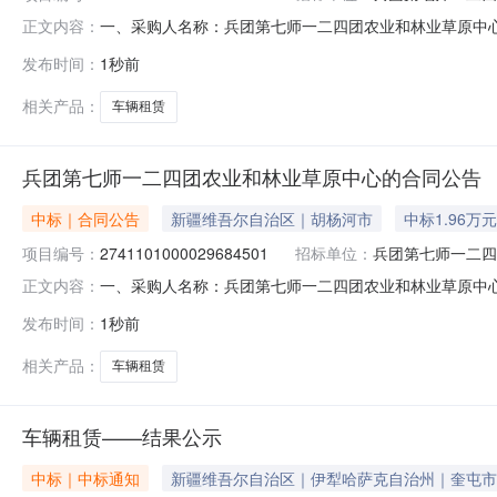
一、采购人名称：兵团第七师一二四团农业和林业草原中
正文内容：
四、采购项目编号：2141101000029684433五、合同
发布时间：
1秒前
1.001900019000服务要求或标的基本概况：七
相关产品：
车辆租赁
兵团第七师一二四团农业和林业草原中心的合同公告
中标｜合同公告
新疆维吾尔自治区｜胡杨河市
中标1.96万元
项目编号：
2741101000029684501
招标单位：
兵团第七师一二四
一、采购人名称：兵团第七师一二四团农业和林业草原中
正文内容：
四、采购项目编号：2741101000029684501五、合同
发布时间：
1秒前
1.001960019600服务要求或标的基本概况：七
相关产品：
车辆租赁
车辆租赁——结果公示
中标｜中标通知
新疆维吾尔自治区｜伊犁哈萨克自治州｜奎屯市