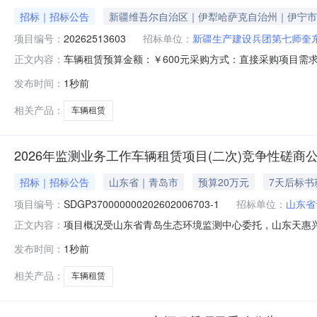
招标｜招标公告
新疆维吾尔自治区｜伊犁哈萨克自治州｜伊宁市
项目编号：
20262513603
招标单位：
新疆生产建设兵团第七师奎
车辆租赁预算金额：￥600元采购方式：直接采购项目需
正文内容：
规范、安全可靠，按实际使用结算。展开发布时间：2026-08
发布时间：
1秒前
相关产品：
车辆租赁
2026年监测业务工作车辆租赁项目(二次)竞争性磋商
招标｜招标公告
山东省｜青岛市
预算20万元
7天后标书
项目编号：
SDGP370000000202602006703-1
招标单位：
山东省
项目概况受山东省青岛生态环境监测中心委托，山东天惠兴招标咨询
正文内容：
欢迎国内合格的供应商前来参加。2026年监测业务工作车辆租赁项目
发布时间：
1秒前
电子交易系统按项目获取采购文件，并于2026年08月21
相关产品：
车辆租赁