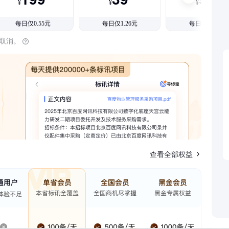
¥
¥
¥
每日仅0.55元
每日仅1.26元
每日仅1.08元
时取消。
查看全部权益