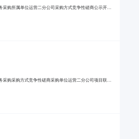
型服务采购所属单位运营二分公司采购方式竞争性磋商公示开始
求说明中标信息中标人中标金额公告日期北京润垚中恒科技有限
别服务采购采购方式竞争性磋商采购单位运营二分公司项目联系
景山区杨庄大街18号采购需求说明本项目为北京市地铁运营有限公
部位恢复原状，需对客室内装及外观进行复原工作。各车型