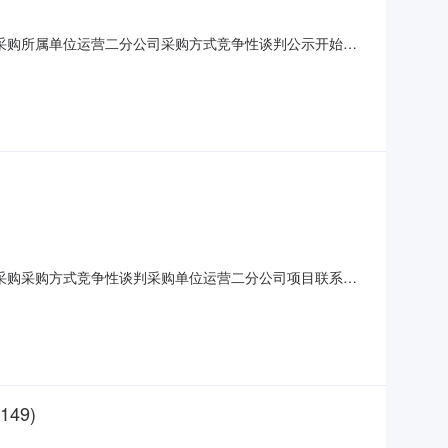
务采购所属单位运营二分公司采购方式竞争性谈判公示开始日
说明中标信息中标人中标金额公告日期北京峰鹏腾飞科贸有限公
务采购采购方式竞争性谈判采购单位运营二分公司项目联系人
山区杨庄大街18号古城车辆段采购需求说明为确保北京市地铁运营有
座椅）损坏外装部位，按原貌复原；保证所复原部位正常情
49)