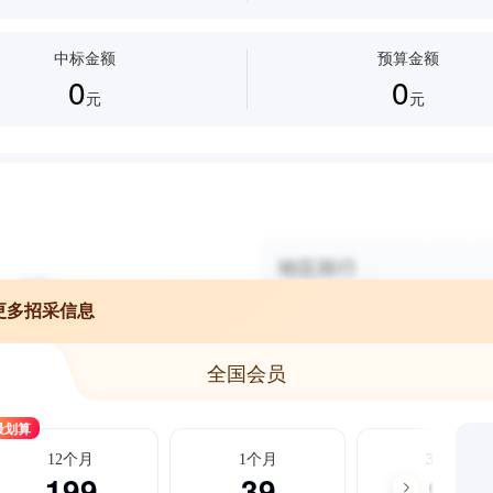
中标金额
预算金额
0
0
元
元
更多招采信息
全国会员
最划算
12个月
1个月
3个月
199
39
99