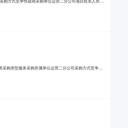
采购采购方式竞争性磋商采购单位运营二分公司项目联系人所属
杨庄大街18号采购需求说明对运营二分公司所有车型司机室内司机
部位，按原貌复原，保证所复原部位正常情况下质保期内无
目分类采购类型服务采购所属单位运营二分公司采购方式竞争性