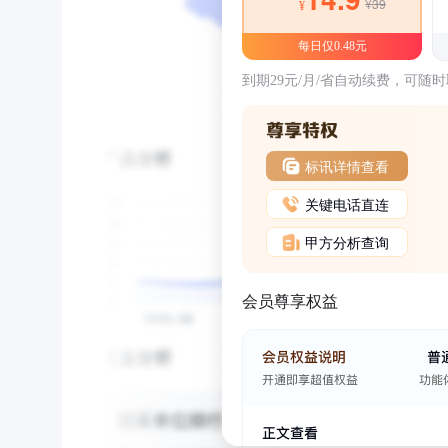
¥39
¥
每日仅0.48元
到期29元/月/省自动续费，可随
标讯详情查看
关键电话直连
甲方分析查询
会员尊享权益