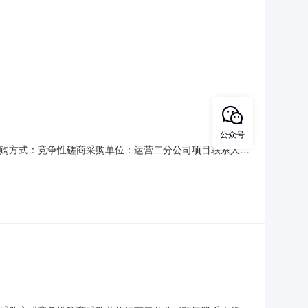
3联系地址北京市石景山区杨庄大街18号成交金额(不含税，
明暂无采购结果说明中标信息中
公众号
购采购方式：竞争性磋商采购单位：运营二分公司项目联系人：
8935023联系地址：北京市石景山区杨庄大街18号采购需求说
民事责任。提供营业执照，事业单位须具备事业单位法