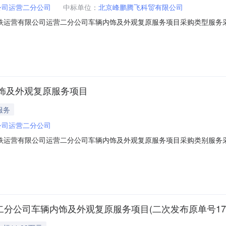
公司运营二分公司
中标单位：
北京峰鹏腾飞科贸有限公司
市地铁运营有限公司运营二分公司车辆内饰及外观复原服务项目采购类型服
营二分公司项目联系人联系电话联系地址成交金额成交公司评审日期采购需求
饰及外观复原服务项目
服务
公司运营二分公司
市地铁运营有限公司运营二分公司车辆内饰及外观复原服务项目采购类别服
1313:00报价截止日期联系电话01088935023联系地址北京市石景
部位，按原色复原；全列车体外腰线及其它装饰贴纸、客室内（含门扇、
营二分公司车辆内饰及外观复原服务项目(二次发布原单号171