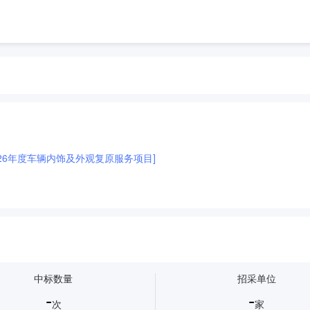
26年度车辆内饰及外观复原服务项目]
中标数量
招采单位
-
-
次
家