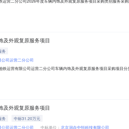
北京地铁运营二分公司2026年度车辆内饰及外观复原服务项目采购类别服务
14:00报价截止日期联系电话010-88935023联系地址北京市石景山区
原；全列车体外腰线及其他装饰贴纸、客室内（含门扇、座椅）损坏外装
饰及外观复原服务项目
服务
限公司运营二分公司
北京市地铁运营有限公司运营二分公司车辆内饰及外观复原服务项目采购项
分公司项目联系人联系电话联系地址成交金额成交公司评审日期
饰及外观复原服务项目
服务
中标31.20万元
限公司运营二分公司
中标单位：
北京润垚中恒科技有限公司