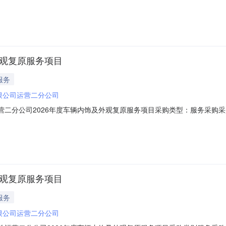
3-1311:00采购单位运营二分公司项目联系人段工联系电话010-8893502
成交公司北京峰鹏腾飞科贸有限公司评审日期2026-03-0310:00采购结果说
外观复原服务项目
服务
限公司运营二分公司
地铁运营二分公司2026年度车辆内饰及外观复原服务项目采购类型：服务采
2-1014:00报价截止日期：2026-02-2812:00联系电话：010-8
.应在中华人民共和国境内注册，具有独立企业法人资格，能够独立承担
外观复原服务项目
服务
限公司运营二分公司