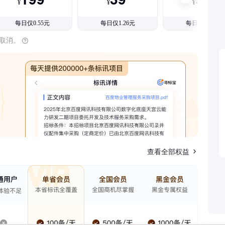
¥
¥
¥
每日仅0.55元
每日仅1.26元
每日仅1.08元
时取消。
查看全部权益