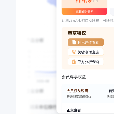
¥39
¥
每日仅0.48元
到期29元/月/省自动续费，可随
标讯详情查看
关键电话直连
甲方分析查询
会员尊享权益