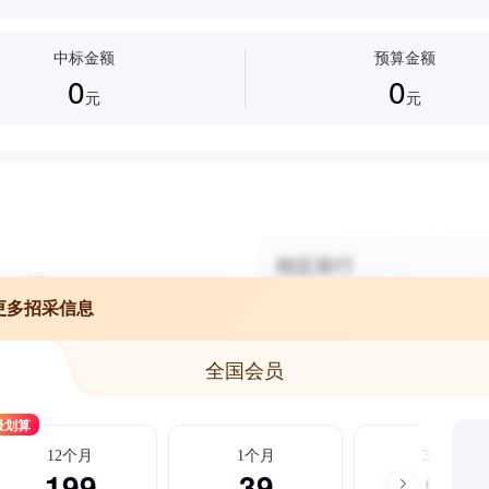
中标金额
预算金额
0
0
元
元
更多招采信息
全国会员
最划算
12个月
1个月
3个月
199
39
99