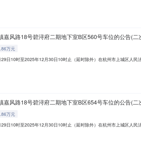
o.com/0898/17；户名：海口市琼山区人民法院)进行公开拍卖活动，现公告
疵不在拍卖人承担范围。请各竞买人自行了解。网络询价：136523.455
风路18号碧浔府二期地下室B区560号车位的公告(二次
.86万元
月29日10时至2025年12月30日10时止（延时除外）在杭州市上城
://sf.taobao.com/0571/11）,现公告如下一、标的：湖州市
728元，增价幅度500元（或整数倍）。特别提醒：根据法律规定，建筑区
风路18号碧浔府二期地下室B区654号车位的公告(二次
.86万元
月29日10时至2025年12月30日10时止（延时除外）在杭州市上城
://sf.taobao.com/0571/11）,现公告如下一、标的：湖州市
728元，增价幅度500元（或整数倍）。特别提醒：根据法律规定，建筑区