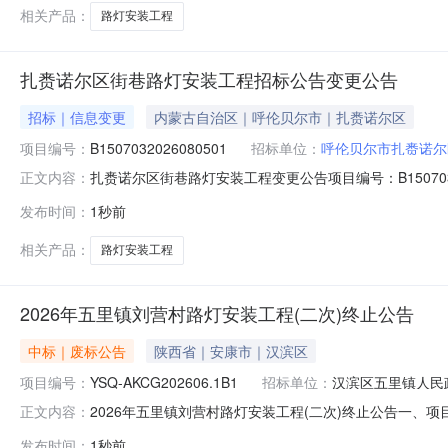
相关产品：
路灯安装工程
扎赉诺尔区街巷路灯安装工程招标公告变更公告
招标｜信息变更
内蒙古自治区｜呼伦贝尔市｜扎赉诺尔区
项目编号：
B1507032026080501
招标单位：
呼伦贝尔市扎赉诺尔
扎赉诺尔区街巷路灯安装工程变更公告项目编号：B150703
正文内容：
投标人须知前附表10.1.1类似项目已变更；2.招标文件
发布时间：
1秒前
准。请各投标人重新下载招标文件并密切关注本项目公告
址：呼伦
相关产品：
路灯安装工程
2026年五里镇刘营村路灯安装工程(二次)终止公告
中标｜废标公告
陕西省｜安康市｜汉滨区
项目编号：
YSQ-AKCG202606.1B1
招标单位：
汉滨区五里镇人民
2026年五里镇刘营村路灯安装工程(二次)终止公告一、项目
正文内容：
的原因接采购人通知，本项目因故暂停采购。三、其他补充
发布时间：
1秒前