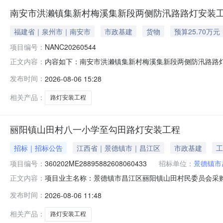
南安市洪濑镇集新村梅溪集新段两侧防汛路路灯安装
福建省｜泉州市｜南安市
市政基建
货物
预算25.70万元
项目编号：
NANC20260544
内容如下：南安市洪濑镇集新村梅溪集新段两侧防汛路路灯安
正文内容：
交易方式其他最高控制价256988.00元转出方南安市洪濑镇
发布时间：
2026-08-06 15:28
相关产品：
路灯安装工程
丽阳镇山田村八一小学至勾田路灯安装工程
招标｜招标公告
江西省｜景德镇市｜昌江区
市政基建
工
项目编号：
360202ME28895882608060433
招标单位：
景德镇市
项目业主名称：景德镇市昌江区丽阳镇山田村民委员会采
正文内容：
360202ME28895882608060433项目规模：
发布时间：
2026-08-06 11:48
务收费管理规定》（发改价格【2007】670号）的通知
间：3（个工作日）中介机
相关产品：
路灯安装工程