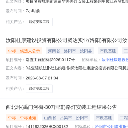
项目名称城南街道富华路路灯安装工程采购单位江苏省如皋高新技
正文内容：
术产业开发区管理委员会城南街道富华路路灯安装工程合同公告一、
发布时间：
7小时前
07-0006四、项目名称:城南街道富华路路灯安装工程五
相关产品：
路灯安装工程
汝阳杜康建设投资有限公司腾达实业(洛阳)有限公司
中标｜候选人公示
河南省｜洛阳市｜汝阳县
市政基建
工
项目编号：
洛直工施招标(2026)0117号
招标单位：
汝阳杜康建设
[核查随机法][依法必须招标]汝阳杜康建设投资有限公
正文内容：
程项目项目代码：2505-410326-04-01-331899
发布时间：
2026-08-07 21:04
一、中标候选人投标信息（一）中标候选人：郑州大发交通设
相关产品：
路灯安装工程
西北环(禹门河街-307国道)路灯安装工程结果公告
中标｜中标通知
山西省｜吕梁市｜汾阳市
市政基建
工程
项目编号：
1411822026BCS00182
招标单位：
汾阳市公用事业服