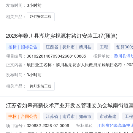
购项目编码：361022014870904260810086
发布时间：
3小时前
工程（预算）洽谈时间：3（个工作日）签订合同时间：1
相关产品：
路灯安装工程
2026年黎川县湖坊乡枧源村路灯安装工程(预算)
招标｜招标公告
江西省｜抚州市｜黎川县
工程
预算300
项目编号：
3610220148709042608100865
招标单位：
黎川县湖
项目业主名称：黎川县湖坊乡人民政府采购项目名称：2026年
正文内容：
目规模：公司注册资本（￥54,100元）服务类型：工程造
发布时间：
3小时前
算）洽谈时间：3（个工作日）签订合同时间：15（个工
方式
相关产品：
路灯安装工程
江苏省如皋高新技术产业开发区管理委员会城南街道
中标｜合同公告
江苏省｜南通市｜如皋市
市政基建
工程
项目编号：
320682-2026-07-0006
招标单位：
江苏省如皋高新技