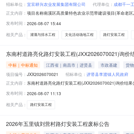
招标单位：
宜宾耕兴农业发展集团有限公司
代理单位：
成都千一
项目名称南溪区高质量特色农业示范带建设项目(革命老区及综改资金
正文内容：
农业示范带建设项目(革命老区及综改资金)（项目名称）施
发布时间：
2026-08-07 15:44
政府党组(项目审批、核准或备案机关名称)，项目业主
相关产品：
灌溉与排水工程
文化活动场地工程
路灯安装工程
东南村道路亮化路灯安装工程(JXX2026070021)询
中标｜中标通知
江西省｜南昌市｜进贤县
市政基建
货物
项目编号：
JXX2026070021
招标单位：
进贤县李渡镇人民政府
东南村道路亮化路灯安装工程(JXX2026070021)询
正文内容：
项目编号：JXX2026070021标段名称：东南村道路亮
发布时间：
2026-08-07 11:13
式：13694880998三、项目代理机构单位名称：江西鑫
相关产品：
路灯安装工程
2026年五里镇刘营村路灯安装工程废标公告