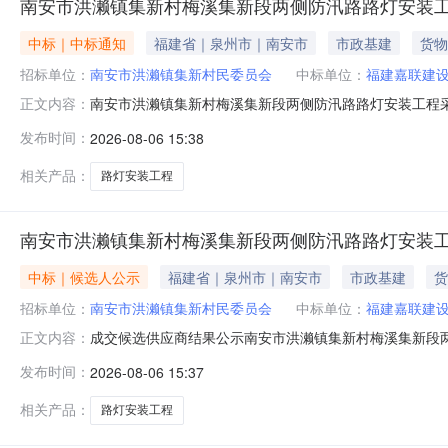
南安市洪濑镇集新村梅溪集新段两侧防汛路路灯安装
中标｜中标通知
福建省｜泉州市｜南安市
市政基建
货物
招标单位：
南安市洪濑镇集新村民委员会
中标单位：
福建嘉联建
南安市洪濑镇集新村梅溪集新段两侧防汛路路灯安装工程采
正文内容：
时30分在南安市洪濑镇人民政府会议室进行抽取，根据双
发布时间：
2026-08-06 15:38
采购项目抽取时间2026年08月05日09时30分发包人
嘉联建设有限公司
相关产品：
路灯安装工程
南安市洪濑镇集新村梅溪集新段两侧防汛路路灯安装
中标｜候选人公示
福建省｜泉州市｜南安市
市政基建
货
招标单位：
南安市洪濑镇集新村民委员会
中标单位：
福建嘉联建
成交候选供应商结果公示南安市洪濑镇集新村梅溪集新段两侧
正文内容：
法的定标办法，现将候选供应商情况公示如下:项目名称南安
发布时间：
2026-08-06 15:37
新村民委员会工程建设地点南安市洪濑镇溪霞村联系电话159
朗建筑工
相关产品：
路灯安装工程