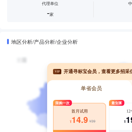
代理单位
-
家
地区分析/产品分析/企业分析
开通寻标宝会员，查看更多招采
VIP
单省会员
限购一次
最划算
1
首月试用
1
14.9
¥39
¥
¥