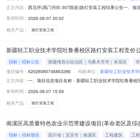
西北环(禹门河街-307国道)路灯安装工程结果公告一、项目编
正文内容：
果：序号供应商名称供应商地址中标（成交）金额评审总得分1
发布时间：
2026-08-07 20:02
由其他事项四、主要标的信息工程类主要标的信息：序号标项
相关产品：
路灯安装工程
新疆轻工职业技术学院吐鲁番校区路灯安装工程竞价
招标｜招标公告
新疆维吾尔自治区｜乌鲁木齐市｜米东区
市
项目编号：
62026080746863286
招标单位：
新疆轻工职业技术学
一、项目信息项目名称：新疆轻工职业技术学院吐鲁番校区路灯安装
正文内容：
0715:22-2026-08-1218:00采购单位：新疆
发布时间：
2026-08-07 15:59
程核心参数要求:商品类目:房屋修缮;新疆轻工职业技术学
相关产品：
路灯安装工程
南溪区高质量特色农业示范带建设项目(革命老区及综
招标｜招标预告
四川省｜宜宾市｜南溪区
工程建筑
工程