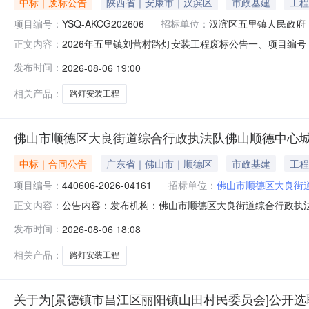
中标｜废标公告
陕西省｜安康市｜汉滨区
市政基建
工程
项目编号：
YSQ-AKCG202606
招标单位：
汉滨区五里镇人民政府
2026年五里镇刘营村路灯安装工程废标公告一、项目编号：Y
正文内容：
装工程):废标理由：有效响应供应商不足三家。四、主要标
发布时间：
2026-08-06 19:00
单：刘恒（采购人代表）、陈甫康、谢英刚六、代理服务收费
和
相关产品：
路灯安装工程
佛山市顺德区大良街道综合行政执法队佛山顺德中心城
中标｜合同公告
广东省｜佛山市｜顺德区
市政基建
工程
项目编号：
440606-2026-04161
招标单位：
佛山市顺德区大良街
公告内容：发布机构：佛山市顺德区大良街道综合行政执法队项目编
正文内容：
新改造项目-大良街道城中村路灯安装工程（二期）三、项目编
发布时间：
2026-08-06 18:08
（二期）五、合同主体采购人(甲方)：佛山市顺德区大良街道
相关产品：
路灯安装工程
关于为[景德镇市昌江区丽阳镇山田村民委员会]公开选