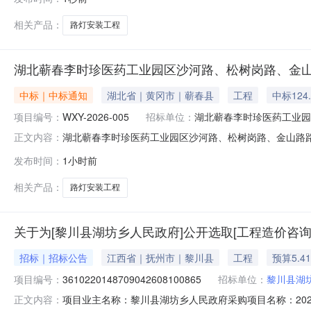
社区联系方式：155945618962.采购代理机构信息名称
相关产品：
路灯安装工程
湖北蕲春李时珍医药工业园区沙河路、松树岗路、金
中标｜中标通知
湖北省｜黄冈市｜蕲春县
工程
中标124
项目编号：
WXY-2026-005
招标单位：
湖北蕲春李时珍医药工业园
湖北蕲春李时珍医药工业园区沙河路、松树岗路、金山路路灯安装
正文内容：
时珍医药工业园区沙河路、松树岗路、金山路路灯安装工
发布时间：
1小时前
（成交）金额：124.1896(万元)综合评分法：91.7
相关产品：
路灯安装工程
关于为[黎川县湖坊乡人民政府]公开选取[工程造价咨询
招标｜招标公告
江西省｜抚州市｜黎川县
工程
预算5.4
项目编号：
3610220148709042608100865
招标单位：
黎川县湖
项目业主名称：黎川县湖坊乡人民政府采购项目名称：2026年
正文内容：