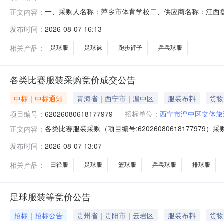
一、采购人名称：萍乡市体育学校二、供应商名称：江西盘古体
正文内容：
合同编号：2026M0807360399000408六、合同
发布时间：
2026-08-07 16:13
美/KELME8353QB1008/8353QB2008套23.00132.330
相关产品：
足球服
足球袜
跑步裤子
乒乓球服
各类比赛服装采购竞价成交公告
中标｜中标通知
青海省｜西宁市｜湟中区
服装布料
货物
项目编号：
62026080618177979
招标单位：
西宁市湟中区文体旅
各类比赛服装采购（项目编号:6202608061817797
正文内容：
系人：王普德项目联系电话：15500518503项目所在行政区划
发布时间：
2026-08-07 13:07
采购单位名称：西宁市湟中区文体旅游局采购单位地址：青
相关产品：
田径服
足球服
篮球服
乒乓球服
排球服
足球服装等竞价公告
招标｜招标公告
贵州省｜贵阳市｜云岩区
服装布料
货物