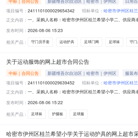
中标｜合同公告
新疆维吾尔自治区｜哈密市｜伊州区
日用百
项目编号：
2411101000029654342
招标单位：
哈密市伊州区桂兰
一、采购人名称：哈密市伊州区桂兰希望小学二、供应商
正文内容：
2411101000029654342五、合同编号：11N77
发布时间：
2026-08-06 15:23
板小腿骨骼保护防受伤世达/SATA护腿板副4.003514
相关产品：
守门员手套
运动护具
足球门网
足球袜
守门
关于运动服饰的网上超市合同公告
中标｜合同公告
新疆维吾尔自治区｜哈密市｜伊州区
服装布
项目编号：
2411101000029639452
招标单位：
哈密市伊州区桂兰
一、采购人名称：哈密市伊州区桂兰希望小学二、供应商
正文内容：
2411101000029639452五、合同编号：11N77
发布时间：
2026-08-06 15:22
透气吸汗比赛训练门将服卡尔美/KELME足球服套34.0010
相关产品：
足球袜
护腿板
足球服
哈密市伊州区桂兰希望小学关于运动护具的网上超市