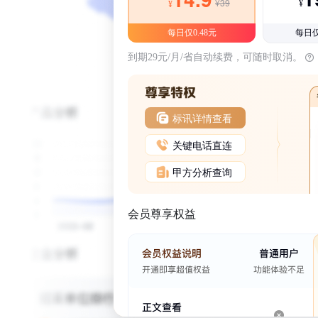
¥39
¥
¥
每日仅0.48元
每日仅
到期29元/月/省自动续费，可随时取消。
标讯详情查看
关键电话直连
甲方分析查询
会员尊享权益