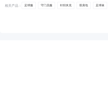
相关产品：
足球服
守门员服
针织夹克
双肩包
足球袜
NEW
HOT
5折起
暂时没有搜索结果…