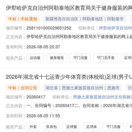
伊犁哈萨克自治州阿勒泰地区教育局关于健身服装的
中标｜中标通知
新疆维吾尔自治区｜阿勒泰地区｜阿勒泰市
项目编号：
2581101000029651252
招标单位：
伊犁哈萨克自治州
伊犁哈萨克自治州阿勒泰地区教育局关于健身服装的网上超市采
正文内容：
哈萨克自治州阿勒泰地区教育局关于健身服装的网上超市采购项目
发布时间：
2026-08-05 20:37
目所在行政区划编码:654399项目所在行政区划名称:
相关产品：
运动服
健身服装
守门员服
守门员手套
足球
2026年湖北省十七运青少年体育类(体校组)足球(男子
中标｜合同公告
湖北省｜恩施土家族苗族自治州｜恩施市
日
项目编号：
20260417
招标单位：
恩施土家族苗族自治州文化和旅
一、合同编号：20260417二、合同名称：2026年湖北
正文内容：
十七运青少年体育类（体校组）足球（男子U12）比赛
发布时间：
2026-08-05 11:55
局联系方式：18971895159供应商（乙方）：湖北硒豹
相关产品：
外套
双肩包
足球服
足球袜
守门员服