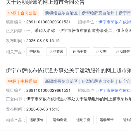
关于运动服饰的网上超市合同公告
中标｜合同公告
新疆维吾尔自治区｜伊犁哈萨克自治州｜伊宁市
项目编号：
2891101000029661531
招标单位：
伊宁市萨依布依街
一、采购人名称：伊宁市萨依布依街道办事处二、供应商
正文内容：
号：2891101000029661531五、合同编号：11N01
发布时间：
2026-08-06 15:19
宁/LiningAAYP023套15.00304502李宁AFDQ333运动
相关产品：
护腿板
运动套装
运动手套
运动鞋
运动绑带
伊宁市萨依布依街道办事处关于运动服饰的网上超市
中标｜中标通知
新疆维吾尔自治区｜伊犁哈萨克自治州｜伊宁市
项目编号：
2891101000029661531
招标单位：
伊宁市萨依布依街
伊宁市萨依布依街道办事处关于运动服饰的网上超市采购项目（
正文内容：
依街道办事处关于运动服饰的网上超市采购项目采购项目项目编号:
发布时间：
2026-08-06 15:13
在行政区划编码:654002项目所在行政区划名称:新疆
相关产品：
运动服饰
运动套装
运动手套
运动绑带
运动