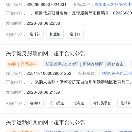
项目编号：
62026080607024331
招标单位：
贵阳市云岩区第六小
一、项目信息项目名称：足球服装等项目编号：620260806070
正文内容：
阳市云岩区第六小学供应商规模要求：-供应商资质要求：-
发布时间：
2026-08-06 22:38
服装含印字印号;采购人需求描述:-;次要参数要求:45件4500.0
相关产品：
足球袜
护腿板
足球服
关于健身服装的网上超市合同公告
中标｜合同公告
新疆维吾尔自治区｜阿勒泰地区｜阿勒泰市
项目编号：
2581101000029651252
招标单位：
伊犁哈萨克自治州
一、采购人名称：伊犁哈萨克自治州阿勒泰地区教育局二
正文内容：
采购项目编号：2581101000029651252五、合同编
发布时间：
2026-08-06 21:59
套卡尔美/KELME白色双2.00851702卡尔美健身服装守门员
相关产品：
运动服
守门员服
比赛服
守门员手套
足球袜
关于运动护具的网上超市合同公告