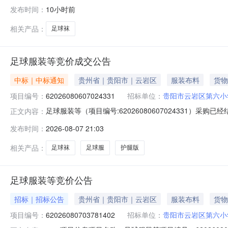
参考链接:历史合同时间:2026-08-0814:47:58
发布时间：
10小时前
相关产品：
足球袜
足球服装等竞价成交公告
中标｜中标通知
贵州省｜贵阳市｜云岩区
服装布料
货物
项目编号：
62026080607024331
招标单位：
贵阳市云岩区第六小
足球服装等（项目编号:62026080607024331）采
正文内容：
项目联系电话：84124480项目所在行政区划编码：520103
发布时间：
2026-08-07 21:03
阳市云岩区第六小学采购单位地址：金阳南路2号三、成交信息
相关产品：
足球袜
足球服
护腿版
足球服装等竞价公告
招标｜招标公告
贵州省｜贵阳市｜云岩区
服装布料
货物
项目编号：
62026080703781402
招标单位：
贵阳市云岩区第六小